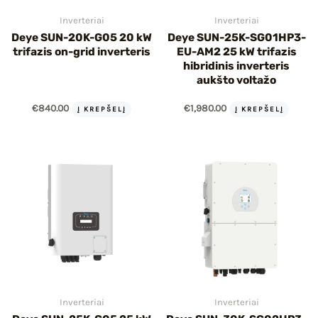
Inverteriai
Inverteriai
Deye SUN-20K-G05 20 kW
Deye SUN-25K-SG01HP3-
trifazis on-grid inverteris
EU-AM2 25 kW trifazis
hibridinis inverteris
aukšto voltažo
€
840.00
€
1,980.00
Į KREPŠELĮ
Į KREPŠELĮ
Inverteriai
Inverteriai