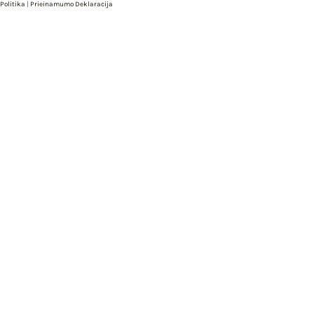
Politika
|
Prieinamumo Deklaracija