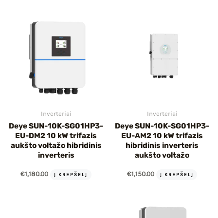
IU
IKLIS
Inverteriai
Inverteriai
Deye SUN-10K-SG01HP3-
Deye SUN-10K-SG01HP3-
EU-DM2 10 kW trifazis
EU-AM2 10 kW trifazis
aukšto voltažo hibridinis
hibridinis inverteris
inverteris
aukšto voltažo
€
1,180.00
€
1,150.00
Į KREPŠELĮ
Į KREPŠELĮ