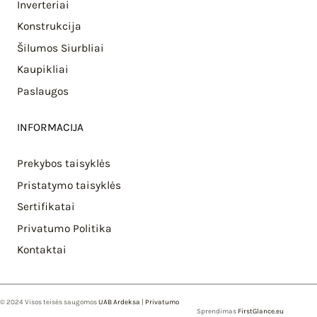
Inverteriai
Konstrukcija
Šilumos Siurbliai
Kaupikliai
Paslaugos
INFORMACIJA
Prekybos taisyklės
Pristatymo taisyklės
Sertifikatai
Privatumo Politika
Kontaktai
© 2024 Visos teisės saugomos
UAB Ardeksa
|
Privatumo
Sprendimas
FirstGlance.eu