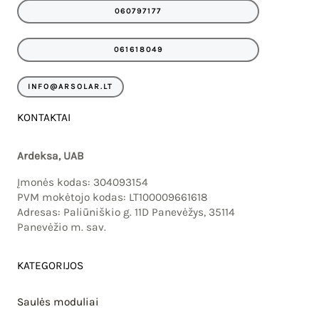
e
t
060797177
b
a
o
g
o
r
061618049
k
a
m
INFO@ARSOLAR.LT
KONTAKTAI
Ardeksa, UAB
Įmonės kodas: 304093154
PVM mokėtojo kodas: LT100009661618
Adresas: Paliūniškio g. 11D Panevėžys, 35114
Panevėžio m. sav.
KATEGORIJOS
Saulės moduliai