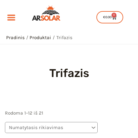
Pereiti
prie
0
Cart
€
0.00
turinio
Pradinis
Produktai
Trifazis
Trifazis
IU
IKLIS
IU
Rodoma 1–12 iš 21
IKLIS
IU
IKLIS