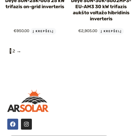
Deye SUN-25K-G05 25 kW
Deye SUN-30K-SG02HP3-
trifazis on-grid inverteris
EU-AM3 30 kW trifazis
aukšto voltažo hibridinis
inverteris
€
950.00
€
2,905.00
Į KREPŠELĮ
Į KREPŠELĮ
1
2
→
F
I
a
n
c
s