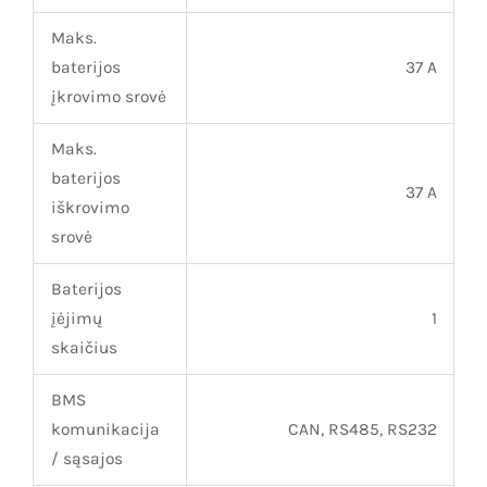
Maks.
baterijos
37 A
įkrovimo srovė
Maks.
baterijos
37 A
iškrovimo
srovė
Baterijos
įėjimų
1
skaičius
BMS
komunikacija
CAN, RS485, RS232
/ sąsajos