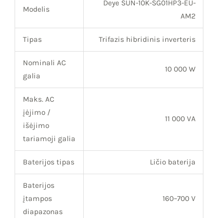
Deye SUN-10K-SG01HP3-EU-
Modelis
AM2
Tipas
Trifazis hibridinis inverteris
Nominali AC
10 000 W
galia
Maks. AC
įėjimo /
11 000 VA
išėjimo
tariamoji galia
Baterijos tipas
Ličio baterija
Baterijos
įtampos
160–700 V
diapazonas