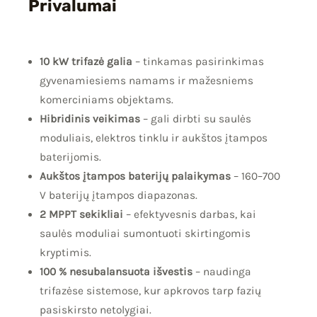
Privalumai
10 kW trifazė galia
– tinkamas pasirinkimas
gyvenamiesiems namams ir mažesniems
komerciniams objektams.
Hibridinis veikimas
– gali dirbti su saulės
moduliais, elektros tinklu ir aukštos įtampos
baterijomis.
Aukštos įtampos baterijų palaikymas
– 160–700
V baterijų įtampos diapazonas.
2 MPPT sekikliai
– efektyvesnis darbas, kai
saulės moduliai sumontuoti skirtingomis
kryptimis.
100 % nesubalansuota išvestis
– naudinga
trifazėse sistemose, kur apkrovos tarp fazių
pasiskirsto netolygiai.