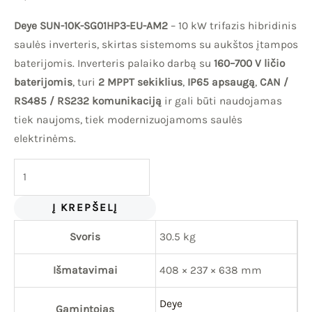
Deye SUN-10K-SG01HP3-EU-AM2
– 10 kW trifazis hibridinis
saulės inverteris, skirtas sistemoms su aukštos įtampos
baterijomis. Inverteris palaiko darbą su
160–700 V ličio
baterijomis
, turi
2 MPPT sekiklius
,
IP65 apsaugą
,
CAN /
RS485 / RS232 komunikaciją
ir gali būti naudojamas
tiek naujoms, tiek modernizuojamoms saulės
elektrinėms.
Į KREPŠELĮ
Svoris
30.5 kg
Išmatavimai
408 × 237 × 638 mm
Deye
Gamintojas