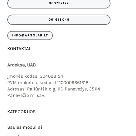
e
t
060797177
b
a
o
g
o
r
061618049
k
a
m
INFO@ARSOLAR.LT
KONTAKTAI
Ardeksa, UAB
Įmonės kodas: 304093154
PVM mokėtojo kodas: LT100009661618
Adresas: Paliūniškio g. 11D Panevėžys, 35114
Panevėžio m. sav.
KATEGORIJOS
Saulės moduliai