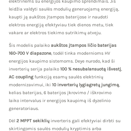
elektrinėms su energijos kaupimo sprendimais. Jis
leidžia valdyti saulės modulių generuojamą energiją,
kaupti ją aukštos įtampos baterijose ir naudoti
elektros energiją efektyviau tiek dienos metu, tiek
vakare ar elektros tiekimo sutrikimų atveju.
Šis modelis palaiko
aukštos įtampos ličio baterijas
160–700 V diapazone
, todėl tinka modernioms HV
energijos kaupimo sistemoms. Deye nurodo, kad ši
inverterių serija palaiko
100 % nesubalansuotą išvestį
,
AC coupling
funkciją esamų saulės elektrinių
modernizavimui, iki
10 inverterių lygiagretų jungimą
,
kelias baterijas, 6 baterijos įkrovimo / iškrovimo
laiko intervalus ir energijos kaupimą iš dyzelinio
generatoriaus.
Dėl
2 MPPT sekiklių
inverteris gali efektyviai dirbti su
skirtingomis saulės modulių kryptimis arba