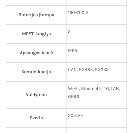
160–700 V
Baterijos Įtampa
2
MPPT Jungtys
IP65
Apsaugos klasė
CAN, RS485, RS232
Komunikacija
Wi-Fi, Bluetooth, 4G, LAN,
Valdymas
GPRS
30.5 kg
Svoris