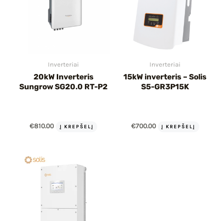
Inverteriai
Inverteriai
20kW Inverteris
15kW inverteris – Solis
Sungrow SG20.0 RT-P2
S5-GR3P15K
€
810.00
€
700.00
Į KREPŠELĮ
Į KREPŠELĮ