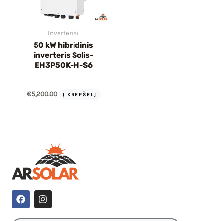
Inverteriai
50 kW hibridinis
inverteris Solis-
EH3P50K-H-S6
€
5,200.00
Į KREPŠELĮ
F
I
a
n
c
s