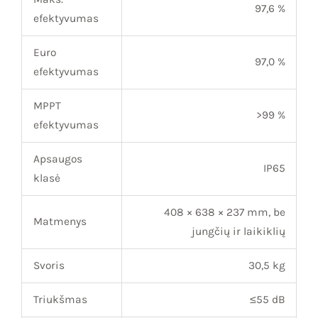
97,6 %
efektyvumas
Euro
97,0 %
efektyvumas
MPPT
>99 %
efektyvumas
Apsaugos
IP65
klasė
408 × 638 × 237 mm, be
Matmenys
jungčių ir laikiklių
Svoris
30,5 kg
Triukšmas
≤55 dB