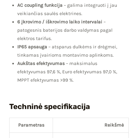
AC coupling funkcija
– galima integruoti į jau
veikiančias saulės elektrines.
6 įkrovimo / iškrovimo laiko intervalai
–
patogesnis baterijos darbo valdymas pagal
elektros tarifus.
IP65 apsauga
– atsparus dulkėms ir drėgmei,
tinkamas įvairioms montavimo aplinkoms.
Aukštas efektyvumas
– maksimalus
efektyvumas 97,6 %, Euro efektyvumas 97,0 %,
MPPT efektyvumas >99 %.
Techninė specifikacija
Parametras
Reikšmė