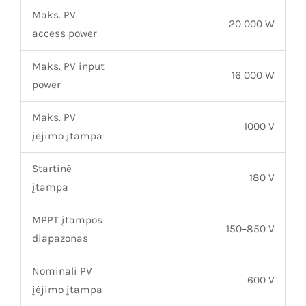
Maks. PV
20 000 W
access power
Maks. PV input
16 000 W
power
Maks. PV
1000 V
įėjimo įtampa
Startinė
180 V
įtampa
MPPT įtampos
150–850 V
diapazonas
Nominali PV
600 V
įėjimo įtampa