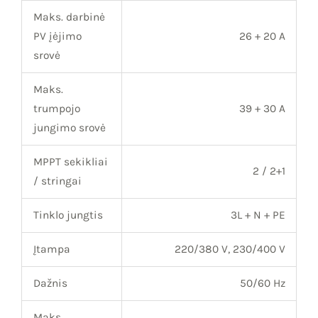
Maks. darbinė
PV įėjimo
26 + 20 A
srovė
Maks.
trumpojo
39 + 30 A
jungimo srovė
MPPT sekikliai
2 / 2+1
/ stringai
Tinklo jungtis
3L + N + PE
Įtampa
220/380 V, 230/400 V
Dažnis
50/60 Hz
Maks.