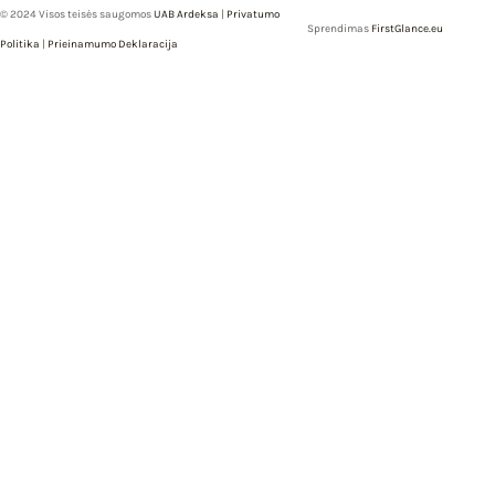
© 2024 Visos teisės saugomos
UAB Ardeksa
|
Privatumo
Sprendimas
FirstGlance.eu
Politika
|
Prieinamumo Deklaracija