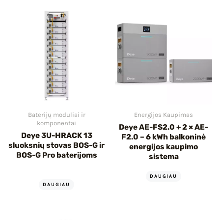
IU
IKLIS
Baterijų moduliai ir
Energijos Kaupimas
komponentai
Deye AE-FS2.0 + 2 × AE-
Deye 3U-HRACK 13
F2.0 – 6 kWh balkoninė
sluoksnių stovas BOS-G ir
energijos kaupimo
BOS-G Pro baterijoms
sistema
DAUGIAU
DAUGIAU