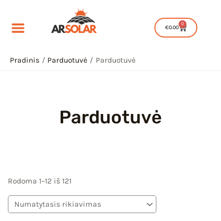
Pereiti
prie
0
Cart
€
0.00
turinio
Pradinis
Parduotuvė
Parduotuvė
Parduotuvė
IU
IKLIS
IU
Rodoma 1–12 iš 121
IKLIS
IU
IKLIS