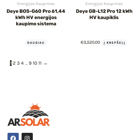
Energijos Kaupimas
Energijos Kaupimas
Deye BOS-G60 Pro 61,44
Deye GB-L12 Pro 12 kWh
kWh HV energijos
HV kaupiklis
kaupimo sistema
€
3,520.00
DAUGIAU
Į KREPŠELĮ
1
2
3
4
…
9
10
11
→
F
I