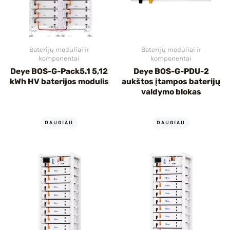
Baterijų moduliai ir
Baterijų moduliai ir
komponentai
komponentai
Deye BOS-G-Pack5.1 5,12
Deye BOS-G-PDU-2
kWh HV baterijos modulis
aukštos įtampos baterijų
valdymo blokas
DAUGIAU
DAUGIAU