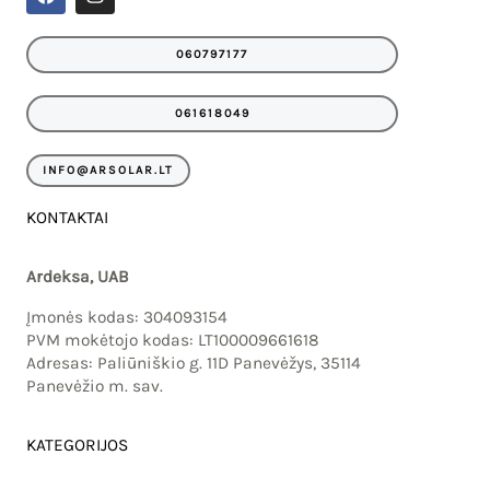
a
n
c
s
e
t
060797177
b
a
o
g
o
r
061618049
k
a
m
INFO@ARSOLAR.LT
KONTAKTAI
Ardeksa, UAB
Įmonės kodas: 304093154
PVM mokėtojo kodas: LT100009661618
Adresas: Paliūniškio g. 11D Panevėžys, 35114
Panevėžio m. sav.
KATEGORIJOS