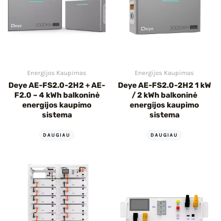
Energijos Kaupimas
Energijos Kaupimas
Deye AE-FS2.0-2H2 + AE-
Deye AE-FS2.0-2H2 1 kW
F2.0 – 4 kWh balkoninė
/ 2 kWh balkoninė
energijos kaupimo
energijos kaupimo
sistema
sistema
DAUGIAU
DAUGIAU