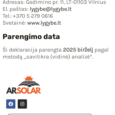
Adresas: Gedimino pr. 11, LT-01103 Vilnius
El. paštas:
lygybe@lygybe.lt
Tel.: +370 5 279 0616
Svetainė:
www.lygybe.lt
Parengimo data
Ši deklaracija parengta
2025 birželį
pagal
metodą „savitikra (vidinė) analizė“.
F
I
a
n
c
s