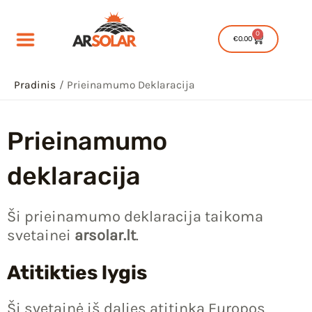
Pereiti
prie
0
Cart
€
0.00
turinio
Pradinis
Prieinamumo Deklaracija
Prieinamumo
deklaracija
IU
IKLIS
Ši prieinamumo deklaracija taikoma
IU
svetainei
arsolar.lt
.
IKLIS
Atitikties lygis
IU
Ši svetainė iš dalies atitinka Europos
IKLIS