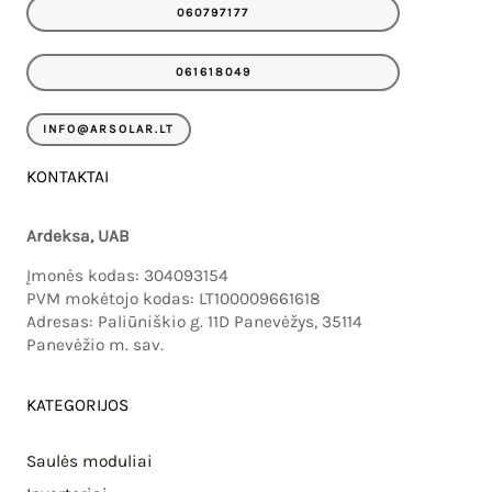
e
t
060797177
b
a
o
g
o
r
061618049
k
a
m
INFO@ARSOLAR.LT
KONTAKTAI
Ardeksa, UAB
Įmonės kodas: 304093154
PVM mokėtojo kodas: LT100009661618
Adresas: Paliūniškio g. 11D Panevėžys, 35114
Panevėžio m. sav.
KATEGORIJOS
Saulės moduliai