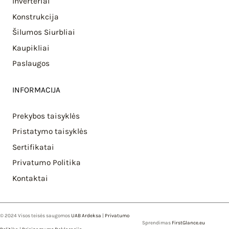
Inverteriai
Konstrukcija
Šilumos Siurbliai
Kaupikliai
Paslaugos
INFORMACIJA
Prekybos taisyklės
Pristatymo taisyklės
Sertifikatai
Privatumo Politika
Kontaktai
© 2024 Visos teisės saugomos
UAB Ardeksa
|
Privatumo
Sprendimas
FirstGlance.eu