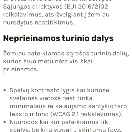
Sąjungos direktyvos (EU) 2016/2102
reikalavimus, atsižvelgiant į žemiau
nurodytus neatitikimus.
IU
Neprieinamos turinio dalys
IKLIS
Žemiau pateikiamas sąrašas turinio dalių,
kurios šiuo metu nėra visiškai
prieinamos:
Spalvų kontrasto lygis kai kuriose
svetainės vietose neatitinka
minimalaus reikalaujamo santykio tarp
teksto ir fono (WCAG 2.1 reikalavimas).
Nuorodos kai kur pateikiamos tik
spalva, be kitų vizualių skirtumų (pvz.,