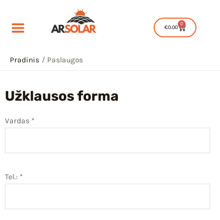
Pereiti
prie
0
Cart
€
0.00
turinio
Pradinis
Paslaugos
Užklausos forma
IU
Vardas *
IKLIS
IU
Tel.: *
IKLIS
IU
IKLIS