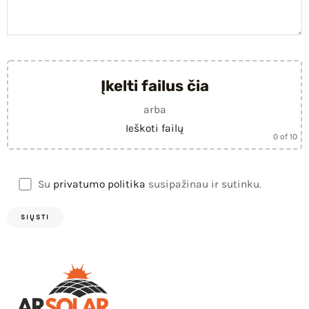
Įkelti failus čia
arba
Ieškoti failų
0
of 10
Su
privatumo politika
susipažinau ir sutinku.