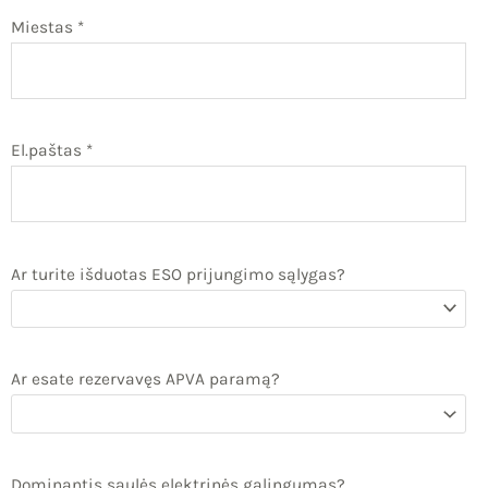
Miestas *
IU
El.paštas *
IKLIS
Ar turite išduotas ESO prijungimo sąlygas?
Ar esate rezervavęs APVA paramą?
Dominantis saulės elektrinės galingumas?