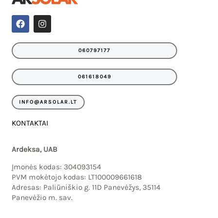
F
I
a
n
c
s
e
t
060797177
b
a
o
g
o
r
061618049
k
a
m
INFO@ARSOLAR.LT
KONTAKTAI
Ardeksa, UAB
Įmonės kodas: 304093154
PVM mokėtojo kodas: LT100009661618
Adresas: Paliūniškio g. 11D Panevėžys, 35114
Panevėžio m. sav.