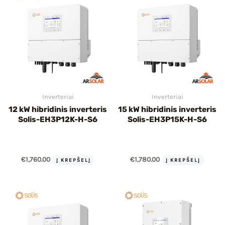
Inverteriai
Inverteriai
12 kW hibridinis inverteris
15 kW hibridinis inverteris
Solis-EH3P12K-H-S6
Solis-EH3P15K-H-S6
€
1,760.00
€
1,780.00
Į KREPŠELĮ
Į KREPŠELĮ