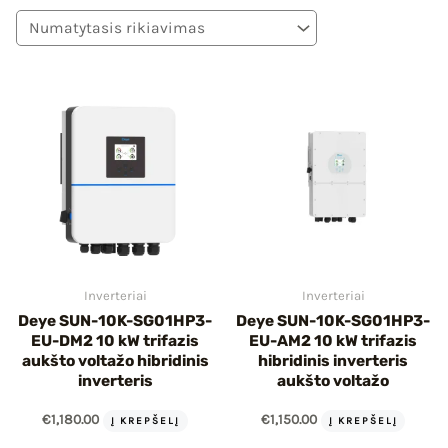
IU
IKLIS
Inverteriai
Inverteriai
Deye SUN-10K-SG01HP3-
Deye SUN-10K-SG01HP3-
EU-DM2 10 kW trifazis
EU-AM2 10 kW trifazis
aukšto voltažo hibridinis
hibridinis inverteris
inverteris
aukšto voltažo
€
1,180.00
€
1,150.00
Į KREPŠELĮ
Į KREPŠELĮ