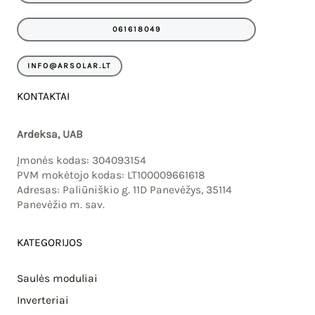
o
g
o
r
061618049
k
a
m
INFO@ARSOLAR.LT
KONTAKTAI
Ardeksa, UAB
Įmonės kodas: 304093154
PVM mokėtojo kodas: LT100009661618
Adresas: Paliūniškio g. 11D Panevėžys, 35114
Panevėžio m. sav.
KATEGORIJOS
Saulės moduliai
Inverteriai