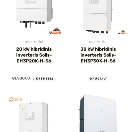
Inverteriai
Inverteriai
20 kW hibridinis
30 kW hibridinis
inverteris Solis-
inverteris Solis-
EH3P20K-H-S6
EH3P30K-H-S6
€
1,980.00
Į KREPŠELĮ
DAUGIAU