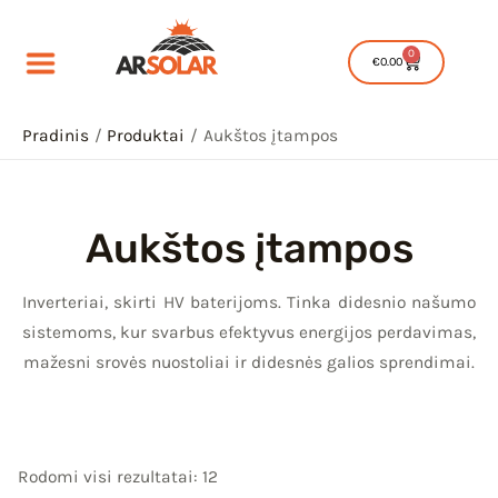
Pereiti
prie
0
Cart
€
0.00
turinio
Pradinis
Produktai
Aukštos įtampos
Aukštos įtampos
IU
Inverteriai, skirti HV baterijoms. Tinka didesnio našumo
IKLIS
sistemoms, kur svarbus efektyvus energijos perdavimas,
IU
mažesni srovės nuostoliai ir didesnės galios sprendimai.
IKLIS
IU
Rodomi visi rezultatai: 12
IKLIS