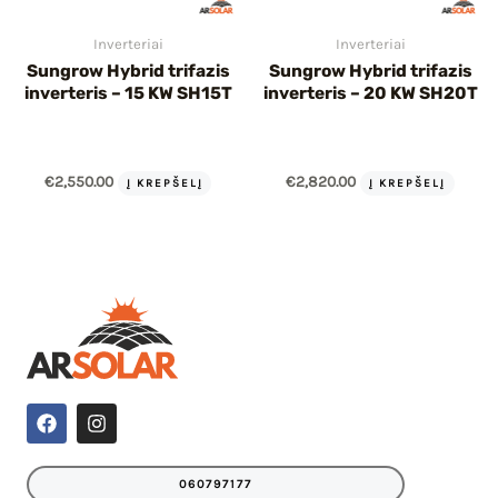
Inverteriai
Inverteriai
Sungrow Hybrid trifazis
Sungrow Hybrid trifazis
inverteris – 15 KW SH15T
inverteris – 20 KW SH20T
€
2,550.00
€
2,820.00
Į KREPŠELĮ
Į KREPŠELĮ
F
I
a
n
c
s
e
t
060797177
b
a