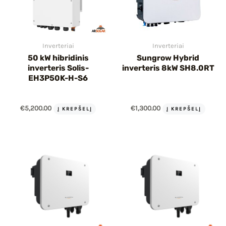
Inverteriai
Inverteriai
50 kW hibridinis
Sungrow Hybrid
inverteris Solis-
inverteris 8kW SH8.0RT
EH3P50K-H-S6
€
5,200.00
€
1,300.00
Į KREPŠELĮ
Į KREPŠELĮ