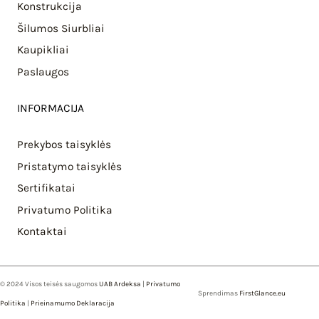
Konstrukcija
Šilumos Siurbliai
Kaupikliai
Paslaugos
INFORMACIJA
Prekybos taisyklės
Pristatymo taisyklės
Sertifikatai
Privatumo Politika
Kontaktai
© 2024 Visos teisės saugomos
UAB Ardeksa
|
Privatumo
Sprendimas
FirstGlance.eu
Politika
|
Prieinamumo Deklaracija