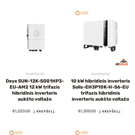
Inverteriai
Inverteriai
Deye SUN-12K-SG01HP3-
10 kW hibridinis inverteris
EU-AM2 12 kW trifazis
Solis-EH3P10K-H-S6-EU
hibridinis inverteris
trifazis hibridinis
aukšto voltažo
inverteris aukšto voltažo
€
1,220.00
€
1,300.00
Į KREPŠELĮ
Į KREPŠELĮ