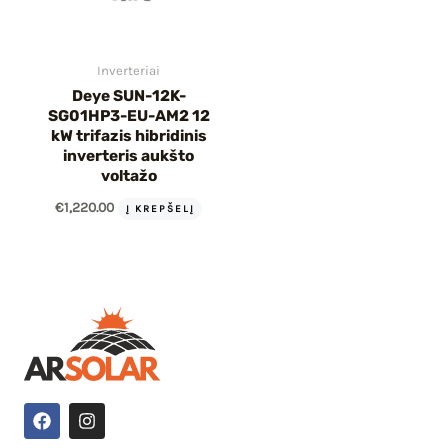
Inverteriai
Deye SUN-12K-
SG01HP3-EU-AM2 12
kW trifazis hibridinis
inverteris aukšto
voltažo
€
1,220.00
Į KREPŠELĮ
F
I
a
n
c
s