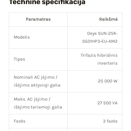
Techninė specifikacija
Parametras
Reikšmė
Deye SUN-25K-
Modelis
SG01HP3-EU-AM2
Trifazis hibridinis
Tipas
inverteris
Nominali AC įėjimo /
25 000 W
išėjimo aktyvioji galia
Maks. AC įėjimo /
27 500 VA
išėjimo tariamoji galia
Fazės
3 fazės