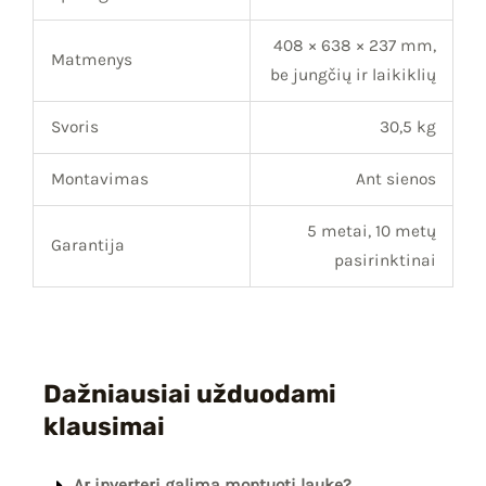
408 × 638 × 237 mm,
Matmenys
be jungčių ir laikiklių
Svoris
30,5 kg
Montavimas
Ant sienos
5 metai, 10 metų
Garantija
pasirinktinai
Dažniausiai užduodami
klausimai
Ar inverterį galima montuoti lauke?