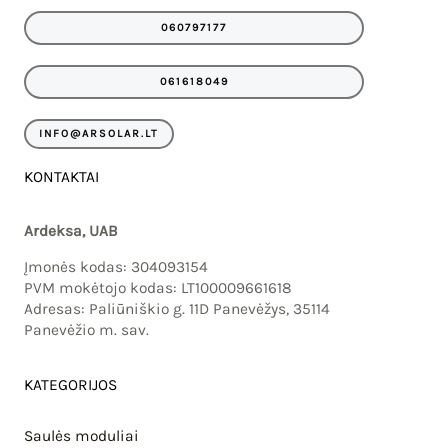
e
t
060797177
b
a
o
g
o
r
061618049
k
a
m
INFO@ARSOLAR.LT
KONTAKTAI
Ardeksa, UAB
Įmonės kodas: 304093154
PVM mokėtojo kodas: LT100009661618
Adresas: Paliūniškio g. 11D Panevėžys, 35114
Panevėžio m. sav.
KATEGORIJOS
Saulės moduliai