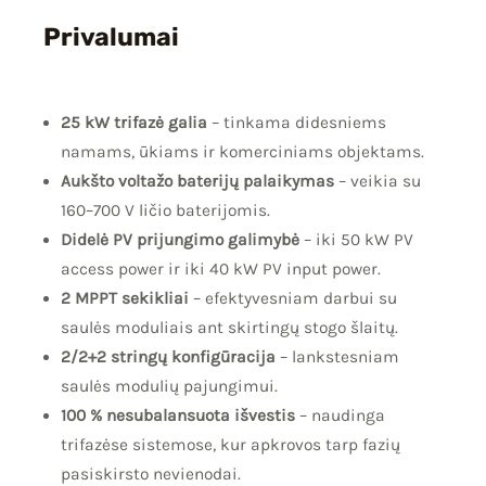
Privalumai
25 kW trifazė galia
– tinkama didesniems
namams, ūkiams ir komerciniams objektams.
Aukšto voltažo baterijų palaikymas
– veikia su
160–700 V ličio baterijomis.
Didelė PV prijungimo galimybė
– iki 50 kW PV
access power ir iki 40 kW PV input power.
2 MPPT sekikliai
– efektyvesniam darbui su
saulės moduliais ant skirtingų stogo šlaitų.
2/2+2 stringų konfigūracija
– lankstesniam
saulės modulių pajungimui.
100 % nesubalansuota išvestis
– naudinga
trifazėse sistemose, kur apkrovos tarp fazių
pasiskirsto nevienodai.