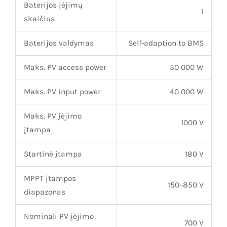
Baterijos įėjimų
1
skaičius
Baterijos valdymas
Self-adaption to BMS
Maks. PV access power
50 000 W
Maks. PV input power
40 000 W
Maks. PV įėjimo
1000 V
įtampa
Startinė įtampa
180 V
MPPT įtampos
150–850 V
diapazonas
Nominali PV įėjimo
700 V