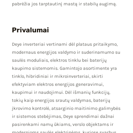
pabrėžia jos tarptautinį mastą ir stabilų augimą.
Privalumai
Deye inverteriai vertinami dėl plataus pritaikymo,
modernaus energijos valdymo ir suderinamumo su
saulės moduliais, elektros tinklu bei baterijų
kaupimo sistemomis. Gamintojo asortimente yra
tinklo, hibridiniai ir mikroinverteriai, skirti
efektyviam elektros energijos generavimui,
kaupimui ir naudojimui. Dėl išmanių funkcijų,
tokių kaip energijos srautų valdymas, baterijų
įkrovimo kontrolė, atsarginio maitinimo galimybės
ir sistemos stebėjimas, Deye sprendimai dažnai
pasirenkami namų ūkiams, verslo objektams ir
modernioms saulės elektrinėms, kuriose svarbus