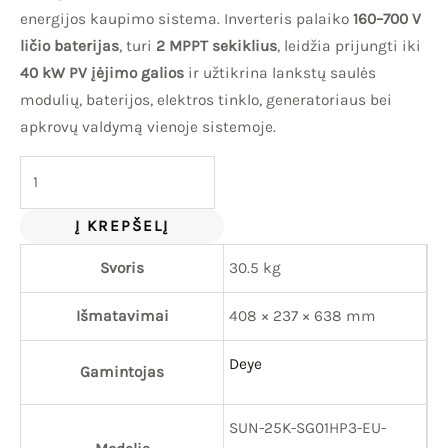
energijos kaupimo sistema. Inverteris palaiko
160–700 V
ličio baterijas
, turi
2 MPPT sekiklius
, leidžia prijungti iki
40 kW PV įėjimo galios
ir užtikrina lankstų saulės
modulių, baterijos, elektros tinklo, generatoriaus bei
apkrovų valdymą vienoje sistemoje.
Į KREPŠELĮ
Svoris
30.5 kg
Išmatavimai
408 × 237 × 638 mm
Deye
Gamintojas
SUN-25K-SG01HP3-EU-