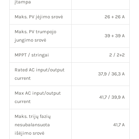
įtampa
Maks. PV įėjimo srovė
26 + 26 A
Maks. PV trumpojo
39 + 39 A
jungimo srovė
MPPT / stringai
2 / 2+2
Rated AC input/output
37,9 / 36,3 A
current
Max AC input/output
41,7 / 39,9 A
current
Maks. trijų fazių
nesubalansuota
41,7 A
išėjimo srovė