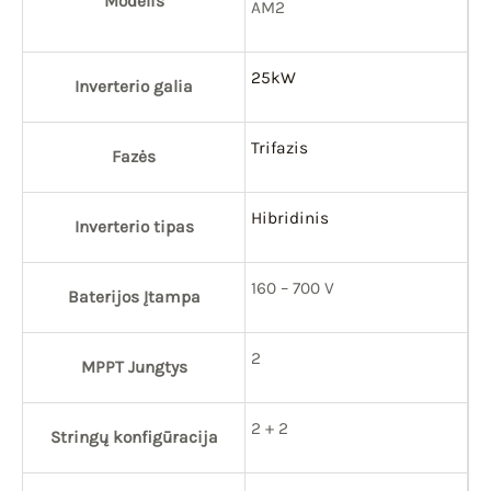
Modelis
AM2
25kW
Inverterio galia
Trifazis
Fazės
Hibridinis
Inverterio tipas
160 – 700 V
Baterijos Įtampa
2
MPPT Jungtys
2 + 2
Stringų konfigūracija