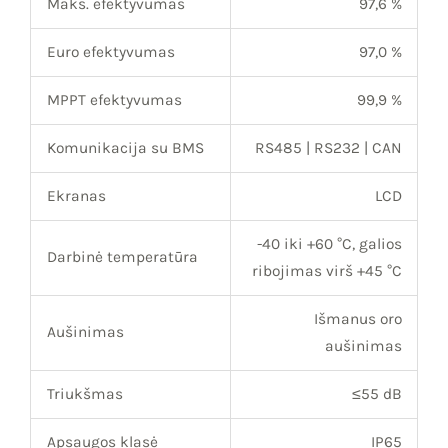
Maks. efektyvumas
97,6 %
Euro efektyvumas
97,0 %
MPPT efektyvumas
99,9 %
Komunikacija su BMS
RS485 | RS232 | CAN
Ekranas
LCD
-40 iki +60 °C, galios
Darbinė temperatūra
ribojimas virš +45 °C
Išmanus oro
Aušinimas
aušinimas
Triukšmas
≤55 dB
Apsaugos klasė
IP65