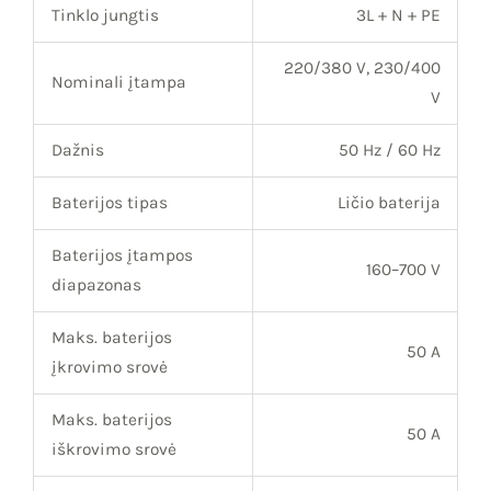
Tinklo jungtis
3L + N + PE
220/380 V, 230/400
Nominali įtampa
V
Dažnis
50 Hz / 60 Hz
Baterijos tipas
Ličio baterija
Baterijos įtampos
160–700 V
diapazonas
Maks. baterijos
50 A
įkrovimo srovė
Maks. baterijos
50 A
iškrovimo srovė