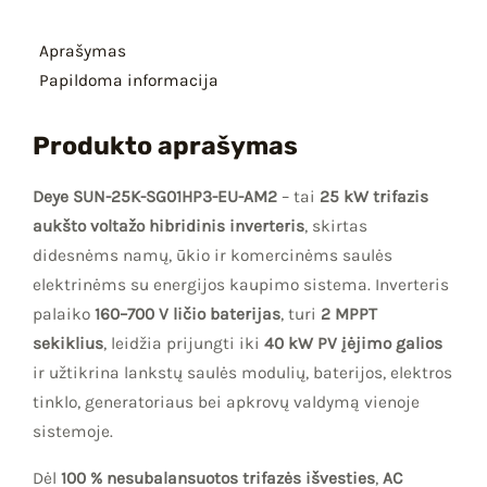
Aprašymas
Papildoma informacija
Produkto aprašymas
Deye SUN-25K-SG01HP3-EU-AM2
– tai
25 kW trifazis
aukšto voltažo hibridinis inverteris
, skirtas
didesnėms namų, ūkio ir komercinėms saulės
elektrinėms su energijos kaupimo sistema. Inverteris
palaiko
160–700 V ličio baterijas
, turi
2 MPPT
sekiklius
, leidžia prijungti iki
40 kW PV įėjimo galios
ir užtikrina lankstų saulės modulių, baterijos, elektros
tinklo, generatoriaus bei apkrovų valdymą vienoje
sistemoje.
Dėl
100 % nesubalansuotos trifazės išvesties
,
AC