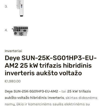
Inverteriai
Deye SUN-25K-SG01HP3-EU-
AM2 25 kW trifazis hibridinis
inverteris aukšto voltažo
€
1,980.00
Deye SUN-25K-SG01HP3-EU-AM2
– tai
25 kW trifazis
aukšto voltažo hibridinis inverteris
, skirtas didesnėms
namų, ūkio ir komercinėms saulės elektrinėms su