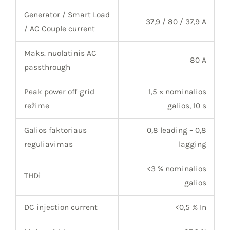
Generator / Smart Load
37,9 / 80 / 37,9 A
/ AC Couple current
Maks. nuolatinis AC
80 A
passthrough
Peak power off-grid
1,5 × nominalios
režime
galios, 10 s
Galios faktoriaus
0,8 leading – 0,8
reguliavimas
lagging
<3 % nominalios
THDi
galios
DC injection current
<0,5 % In