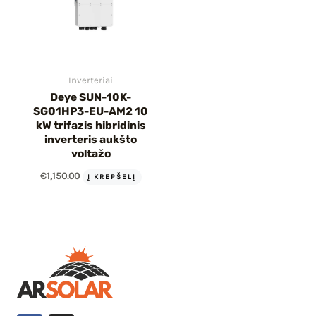
Inverteriai
Deye SUN-10K-
SG01HP3-EU-AM2 10
kW trifazis hibridinis
inverteris aukšto
voltažo
€
1,150.00
Į KREPŠELĮ