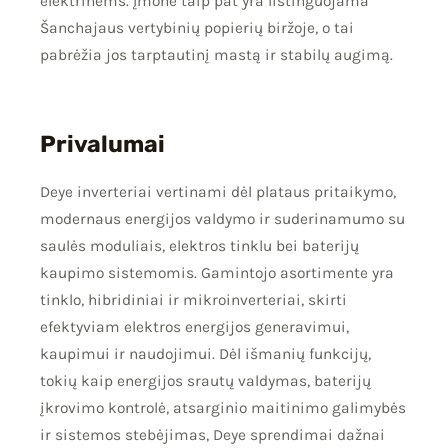
elektrinėms. Įmonė taip pat yra listinguojama
Šanchajaus vertybinių popierių biržoje, o tai
pabrėžia jos tarptautinį mastą ir stabilų augimą.
Privalumai
Deye inverteriai vertinami dėl plataus pritaikymo,
modernaus energijos valdymo ir suderinamumo su
saulės moduliais, elektros tinklu bei baterijų
kaupimo sistemomis. Gamintojo asortimente yra
tinklo, hibridiniai ir mikroinverteriai, skirti
efektyviam elektros energijos generavimui,
kaupimui ir naudojimui. Dėl išmanių funkcijų,
tokių kaip energijos srautų valdymas, baterijų
įkrovimo kontrolė, atsarginio maitinimo galimybės
ir sistemos stebėjimas, Deye sprendimai dažnai