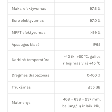
Maks. efektyvumas
97,6 %
Euro efektyvumas
97,0 %
MPPT efektyvumas
>99 %
Apsaugos klasė
IP65
-40 iki +60 °C, galios
Darbinė temperatūra
ribojimas virš +45 °C
Drėgmės diapazonas
0–100 %
Triukšmas
≤55 dB
408 × 638 × 237 mm,
Matmenys
be jungčių ir laikiklių