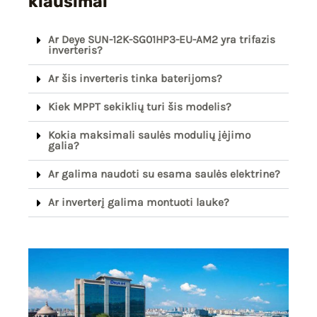
klausimai
Ar Deye SUN-12K-SG01HP3-EU-AM2 yra trifazis
inverteris?
Ar šis inverteris tinka baterijoms?
Kiek MPPT sekiklių turi šis modelis?
Kokia maksimali saulės modulių įėjimo
galia?
Ar galima naudoti su esama saulės elektrine?
Ar inverterį galima montuoti lauke?