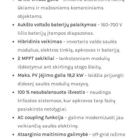
ūkiams ir mažesniems komerciniams
objektams.
Aukšto voltažo baterijų palaikymas
– 160–700 V
ličio baterijų įtampos diapazonas.
Hibridinis veikimas
– inverteris valdo saulės
modulius, elektros tinklą, apkrovas ir bateriją.
2 MPPT sekikliai
– lankstesniam modulių
išdėstymui ant skirtingų stogo šlaitų.
Maks. PV įėjimo galia 19,2 kW
– leidžia prijungti
didesnį saulės modulių masyvą.
100 % nesubalansuota išvestis
– naudinga
trifazėse sistemose, kur apkrovos tarp fazių
pasiskirsto netolygiai.
AC coupling funkcija
– galima modernizuoti jau
veikiančią saulės elektrinę.
Atsarginio maitinimo galimybė
– off-grid režime