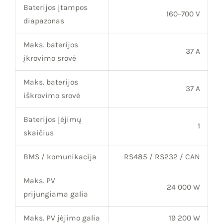
Baterijos įtampos
160–700 V
diapazonas
Maks. baterijos
37 A
įkrovimo srovė
Maks. baterijos
37 A
iškrovimo srovė
Baterijos įėjimų
1
skaičius
BMS / komunikacija
RS485 / RS232 / CAN
Maks. PV
24 000 W
prijungiama galia
Maks. PV įėjimo galia
19 200 W