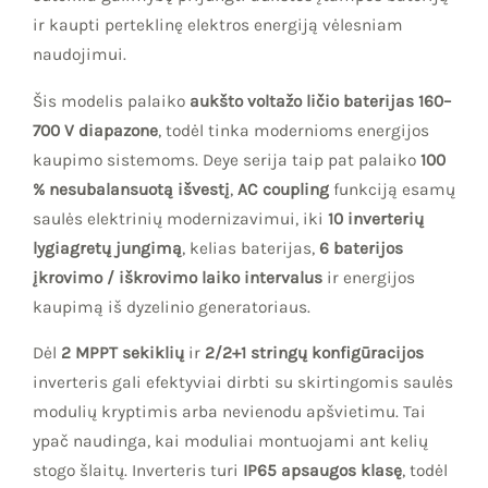
ir kaupti perteklinę elektros energiją vėlesniam
naudojimui.
Šis modelis palaiko
aukšto voltažo ličio baterijas 160–
700 V diapazone
, todėl tinka modernioms energijos
kaupimo sistemoms. Deye serija taip pat palaiko
100
% nesubalansuotą išvestį
,
AC coupling
funkciją esamų
saulės elektrinių modernizavimui, iki
10 inverterių
lygiagretų jungimą
, kelias baterijas,
6 baterijos
įkrovimo / iškrovimo laiko intervalus
ir energijos
kaupimą iš dyzelinio generatoriaus.
Dėl
2 MPPT sekiklių
ir
2/2+1 stringų konfigūracijos
inverteris gali efektyviai dirbti su skirtingomis saulės
modulių kryptimis arba nevienodu apšvietimu. Tai
ypač naudinga, kai moduliai montuojami ant kelių
stogo šlaitų. Inverteris turi
IP65 apsaugos klasę
, todėl