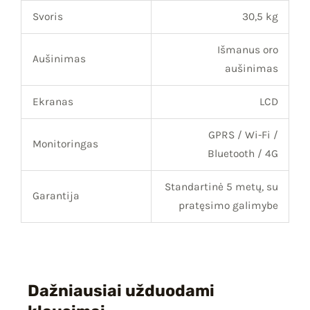
Svoris
30,5 kg
Išmanus oro
Aušinimas
aušinimas
Ekranas
LCD
GPRS / Wi-Fi /
Monitoringas
Bluetooth / 4G
Standartinė 5 metų, su
Garantija
pratęsimo galimybe
Dažniausiai užduodami