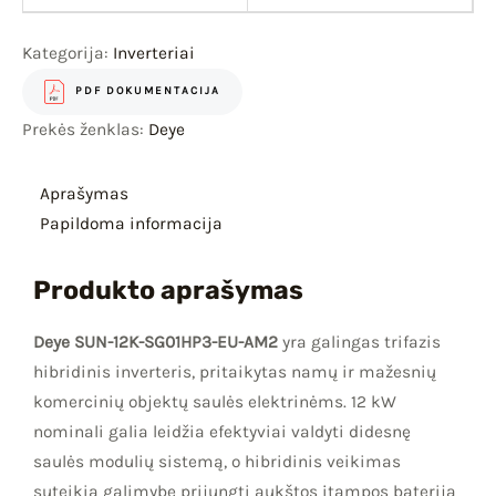
Kategorija:
Inverteriai
PDF DOKUMENTACIJA
Prekės ženklas:
Deye
Aprašymas
Papildoma informacija
Produkto aprašymas
Deye SUN-12K-SG01HP3-EU-AM2
yra galingas trifazis
hibridinis inverteris, pritaikytas namų ir mažesnių
komercinių objektų saulės elektrinėms. 12 kW
nominali galia leidžia efektyviai valdyti didesnę
saulės modulių sistemą, o hibridinis veikimas
suteikia galimybę prijungti aukštos įtampos bateriją