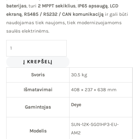
baterijas
, turi
2 MPPT sekiklius
,
IP65 apsaugą
,
LCD
ekraną
,
RS485 / RS232 / CAN komunikaciją
ir gali būti
naudojamas tiek naujoms, tiek modernizuojamoms
saulės elektrinėms.
Į KREPŠELĮ
Svoris
30.5 kg
Išmatavimai
408 × 237 × 638 mm
Deye
Gamintojas
SUN-12K-SG01HP3-EU-
Modelis
AM2