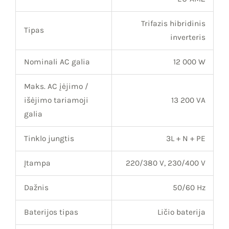
Trifazis hibridinis
Tipas
inverteris
Nominali AC galia
12 000 W
Maks. AC įėjimo /
išėjimo tariamoji
13 200 VA
galia
Tinklo jungtis
3L + N + PE
Įtampa
220/380 V, 230/400 V
Dažnis
50/60 Hz
Baterijos tipas
Ličio baterija