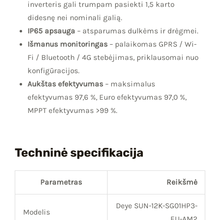
inverteris gali trumpam pasiekti 1,5 karto
didesnę nei nominali galią.
IP65 apsauga
– atsparumas dulkėms ir drėgmei.
Išmanus monitoringas
– palaikomas GPRS / Wi-
Fi / Bluetooth / 4G stebėjimas, priklausomai nuo
konfigūracijos.
Aukštas efektyvumas
– maksimalus
efektyvumas 97,6 %, Euro efektyvumas 97,0 %,
MPPT efektyvumas >99 %.
Techninė specifikacija
Parametras
Reikšmė
Deye SUN-12K-SG01HP3-
Modelis
EU-AM2