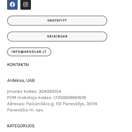
F
I
a
n
c
s
e
t
060797177
b
a
o
g
o
r
061618049
k
a
m
INFO@ARSOLAR.LT
KONTAKTAI
Ardeksa, UAB
Įmonės kodas: 304093154
PVM mokėtojo kodas: LT100009661618
Adresas: Paliūniškio g. 11D Panevėžys, 35114
Panevėžio m. sav.
KATEGORIJOS