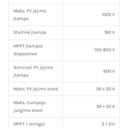
Maks. PV įėjimo
1000 V
įtampa
Startinė įtampa
180 V
MPPT įtampos
150–850 V
diapazonas
Nominali PV įėjimo
600 V
įtampa
Maks. PV įėjimo srovė
26 + 20 A
Maks. trumpojo
39 + 30 A
jungimo srovė
MPPT / stringai
2 / 2+1