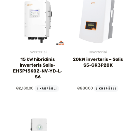
Inverteriai
Inverteriai
15 kW hibridinis
20kW inverteris – Solis
inverteris Solis-
S5-GR3P20K
EH3P15K02-NV-YD-L-
S6
€
2,160.00
€
880.00
Į KREPŠELĮ
Į KREPŠELĮ