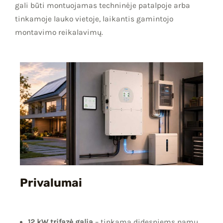
gali būti montuojamas techninėje patalpoje arba
tinkamoje lauko vietoje, laikantis gamintojo
montavimo reikalavimų.
Privalumai
12 kW trifazė galia
– tinkama didesniems namų