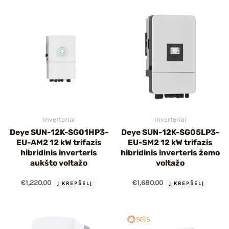
IU
IKLIS
Inverteriai
Inverteriai
Deye SUN-12K-SG01HP3-
Deye SUN-12K-SG05LP3-
EU-AM2 12 kW trifazis
EU-SM2 12 kW trifazis
hibridinis inverteris
hibridinis inverteris žemo
aukšto voltažo
voltažo
€
1,220.00
€
1,680.00
Į KREPŠELĮ
Į KREPŠELĮ