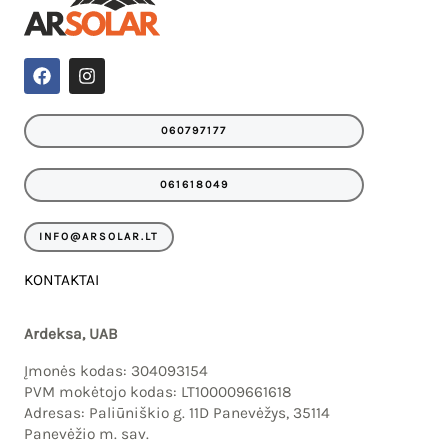
F
I
a
n
c
s
e
t
060797177
b
a
o
g
o
r
061618049
k
a
m
INFO@ARSOLAR.LT
KONTAKTAI
Ardeksa, UAB
Įmonės kodas: 304093154
PVM mokėtojo kodas: LT100009661618
Adresas: Paliūniškio g. 11D Panevėžys, 35114
Panevėžio m. sav.