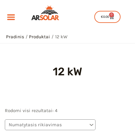
Pereiti
prie
0
Cart
€
0.00
turinio
Pradinis
Produktai
12 kW
12 kW
IU
IKLIS
IU
Rodomi visi rezultatai: 4
IKLIS
IU
IKLIS