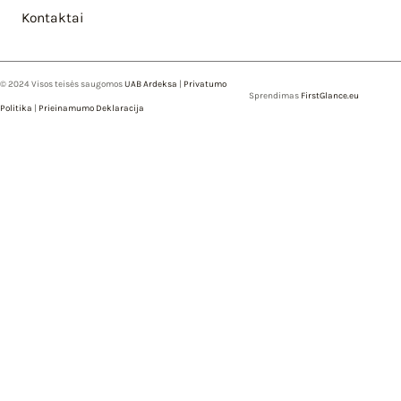
Kontaktai
© 2024 Visos teisės saugomos
UAB Ardeksa
|
Privatumo
Sprendimas
FirstGlance.eu
Politika
|
Prieinamumo Deklaracija