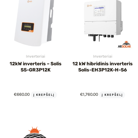
Inverteriai
Inverteriai
12kW inverteris – Solis
12 kW hibridinis inverteris
S5-GR3P12K
Solis-EH3P12K-H-S6
€
660.00
€
1,760.00
Į KREPŠELĮ
Į KREPŠELĮ