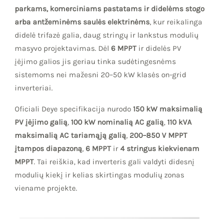
parkams, komerciniams pastatams ir didelėms stogo
arba antžeminėms saulės elektrinėms
, kur reikalinga
didelė trifazė galia, daug stringų ir lankstus modulių
masyvo projektavimas. Dėl
6 MPPT
ir didelės PV
įėjimo galios jis geriau tinka sudėtingesnėms
sistemoms nei mažesni 20–50 kW klasės on-grid
inverteriai.
Oficiali Deye specifikacija nurodo
150 kW maksimalią
PV įėjimo galią
,
100 kW nominalią AC galią
,
110 kVA
maksimalią AC tariamąją galią
,
200–850 V MPPT
įtampos diapazoną
,
6 MPPT
ir
4 stringus kiekvienam
MPPT
. Tai reiškia, kad inverteris gali valdyti didesnį
modulių kiekį ir kelias skirtingas modulių zonas
viename projekte.