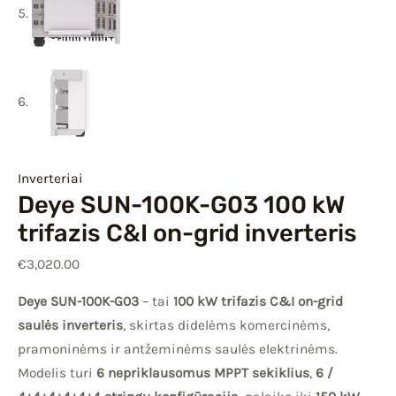
Inverteriai
Deye SUN-100K-G03 100 kW
trifazis C&I on-grid inverteris
€
3,020.00
Deye SUN-100K-G03
– tai
100 kW trifazis C&I on-grid
saulės inverteris
, skirtas didelėms komercinėms,
pramoninėms ir antžeminėms saulės elektrinėms.
Modelis turi
6 nepriklausomus MPPT sekiklius
,
6 /