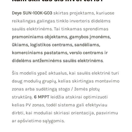
Deye SUN-100K-G03
skirtas projektams, kuriuose
reikalingas galingas tinklo inverteris didelėms
saulės elektrinėms. Tai tinkamas sprendimas
pramoniniams objektams, gamybos įmonėms,
ūkiams, logistikos centrams, sandėliams,
komerciniams pastatams, verslo centrams ir
didelėms antžeminėms saulės elektrinėms
.
Šis modelis ypač aktualus, kai saulės elektrinė turi
daug modulių grupių, kelias skirtingas montavimo
zonas arba sudėtingą stogo / žemės plotų
struktūrą.
6 MPPT
leidžia atskirai optimizuoti
kelias PV zonas, todėl sistema gali efektyviau
dirbti, kai moduliai skiriasi orientacija, pasvirimu
ar apšvietimo sąlygomis.