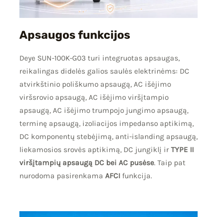
Apsaugos funkcijos
Deye SUN-100K-G03 turi integruotas apsaugas,
reikalingas didelės galios saulės elektrinėms: DC
atvirkštinio poliškumo apsaugą, AC išėjimo
viršsrovio apsaugą, AC išėjimo viršįtampio
apsaugą, AC išėjimo trumpojo jungimo apsaugą,
terminę apsaugą, izoliacijos impedanso aptikimą,
DC komponentų stebėjimą, anti-islanding apsaugą,
liekamosios srovės aptikimą, DC jungiklį ir
TYPE II
viršįtampių apsaugą DC bei AC pusėse
. Taip pat
nurodoma pasirenkama
AFCI
funkcija.