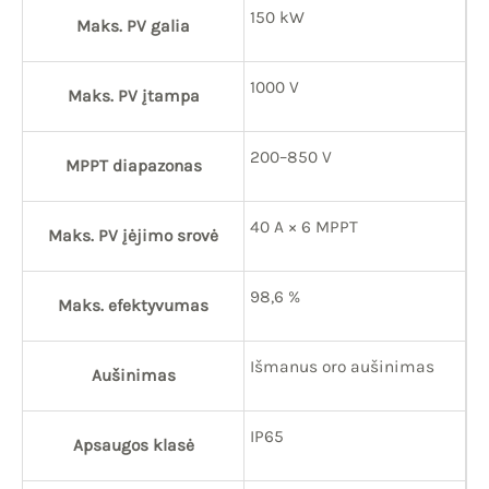
150 kW
Maks. PV galia
1000 V
Maks. PV įtampa
200–850 V
MPPT diapazonas
40 A × 6 MPPT
Maks. PV įėjimo srovė
98,6 %
Maks. efektyvumas
Išmanus oro aušinimas
Aušinimas
IP65
Apsaugos klasė