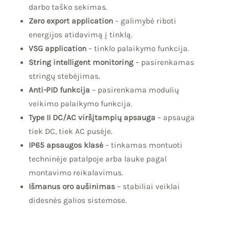
darbo taško sekimas.
Zero export application
– galimybė riboti
energijos atidavimą į tinklą.
VSG application
– tinklo palaikymo funkcija.
String intelligent monitoring
– pasirenkamas
stringų stebėjimas.
Anti-PID funkcija
– pasirenkama modulių
veikimo palaikymo funkcija.
Type II DC/AC viršįtampių apsauga
– apsauga
tiek DC, tiek AC pusėje.
IP65 apsaugos klasė
– tinkamas montuoti
techninėje patalpoje arba lauke pagal
montavimo reikalavimus.
Išmanus oro aušinimas
– stabiliai veiklai
didesnės galios sistemose.