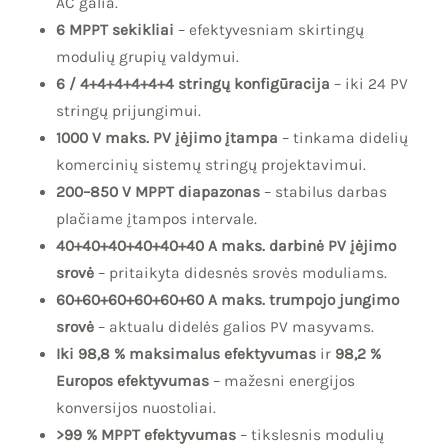
AC galia.
6 MPPT sekikliai
– efektyvesniam skirtingų
modulių grupių valdymui.
6 / 4+4+4+4+4+4 stringų konfigūracija
– iki 24 PV
stringų prijungimui.
1000 V maks. PV įėjimo įtampa
– tinkama didelių
komercinių sistemų stringų projektavimui.
200–850 V MPPT diapazonas
– stabilus darbas
plačiame įtampos intervale.
40+40+40+40+40+40 A maks. darbinė PV įėjimo
srovė
– pritaikyta didesnės srovės moduliams.
60+60+60+60+60+60 A maks. trumpojo jungimo
srovė
– aktualu didelės galios PV masyvams.
Iki 98,8 % maksimalus efektyvumas
ir
98,2 %
Europos efektyvumas
– mažesni energijos
konversijos nuostoliai.
>99 % MPPT efektyvumas
– tikslesnis modulių