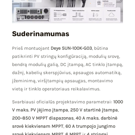
Suderinamumas
Prieš montuojant
Deye SUN-100K-G03
, būtina
patikrinti PV stringų konfigūraciją, modulių srovę,
bendrą modulių galią, DC įtampą, AC tinklo įtampą,
dažnį, kabelių skerspjūvius, apsaugos automatiką,
įžeminimą, viršįtampių apsaugas, montavimo
vietą ir tinklo operatoriaus reikalavimus.
Svarbiausi oficialūs projektavimo parametrai:
1000
V maks. PV įėjimo įtampa
,
250 V startinė įtampa
,
200–850 V MPPT diapazonas
,
40 A maks. darbinė
srovė kiekvienam MPPT
,
60 A trumpojo jungimo
srovė kiekvienam MPPT
,
6 MPPT
ir
4 stringai