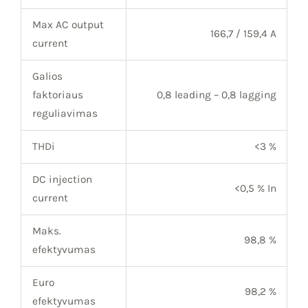
Max AC output
166,7 / 159,4 A
current
Galios
faktoriaus
0,8 leading – 0,8 lagging
reguliavimas
THDi
<3 %
DC injection
<0,5 % In
current
Maks.
98,8 %
efektyvumas
Euro
98,2 %
efektyvumas