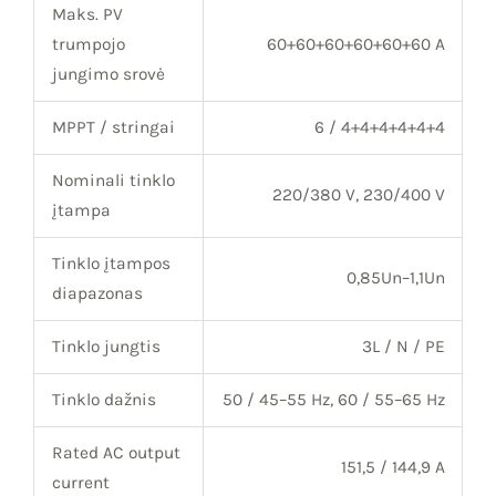
Maks. PV
trumpojo
60+60+60+60+60+60 A
jungimo srovė
MPPT / stringai
6 / 4+4+4+4+4+4
Nominali tinklo
220/380 V, 230/400 V
įtampa
Tinklo įtampos
0,85Un–1,1Un
diapazonas
Tinklo jungtis
3L / N / PE
Tinklo dažnis
50 / 45–55 Hz, 60 / 55–65 Hz
Rated AC output
151,5 / 144,9 A
current