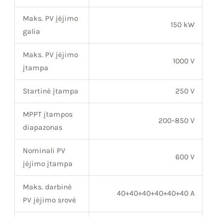
Maks. PV įėjimo
150 kW
galia
Maks. PV įėjimo
1000 V
įtampa
Startinė įtampa
250 V
MPPT įtampos
200–850 V
diapazonas
Nominali PV
600 V
įėjimo įtampa
Maks. darbinė
40+40+40+40+40+40 A
PV įėjimo srovė