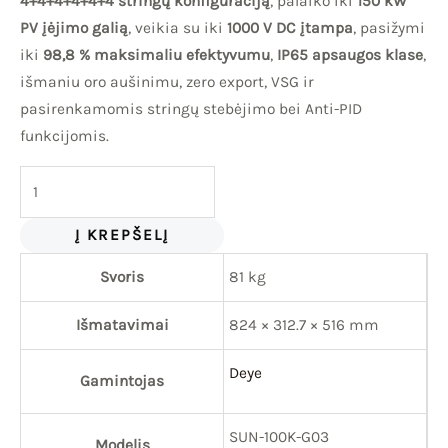
4+4+4+4+4+4 stringų konfigūraciją
, palaiko iki
150 kW
PV įėjimo galią
, veikia su iki
1000 V DC įtampa
, pasižymi
iki
98,8 % maksimaliu efektyvumu
,
IP65 apsaugos klase
,
išmaniu oro aušinimu, zero export, VSG ir
pasirenkamomis stringų stebėjimo bei Anti-PID
funkcijomis.
Į KREPŠELĮ
Svoris
81 kg
Išmatavimai
824 × 312.7 × 516 mm
Deye
Gamintojas
SUN-100K-G03
Modelis