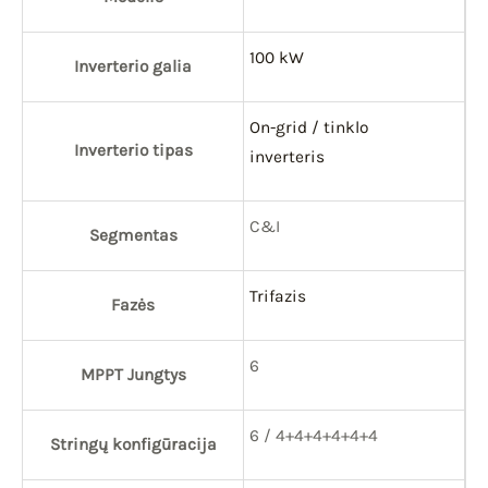
100 kW
Inverterio galia
On-grid / tinklo
Inverterio tipas
inverteris
C&I
Segmentas
Trifazis
Fazės
6
MPPT Jungtys
6 / 4+4+4+4+4+4
Stringų konfigūracija