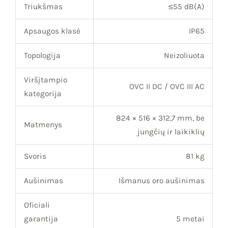
Triukšmas
≤55 dB(A)
Apsaugos klasė
IP65
Topologija
Neizoliuota
Viršįtampio
OVC II DC / OVC III AC
kategorija
824 × 516 × 312,7 mm, be
Matmenys
jungčių ir laikiklių
Svoris
81 kg
Aušinimas
Išmanus oro aušinimas
Oficiali
garantija
5 metai