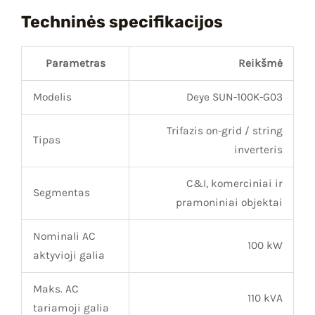
Techninės specifikacijos
Parametras
Reikšmė
Modelis
Deye SUN-100K-G03
Trifazis on-grid / string
Tipas
inverteris
C&I, komerciniai ir
Segmentas
pramoniniai objektai
Nominali AC
100 kW
aktyvioji galia
Maks. AC
110 kVA
tariamoji galia