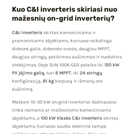
Kuo C&I inverteris skiriasi nuo
mažesnių on-grid inverterių?
C&I inverteris
skirtas komerciniams ir
pramoniniams objektams, kuriuose reikalinga
didesnė galia, didesnės srovės, daugiau MPPT,
daugiau stringų, patikimas aušinimas ir nuotolinis
stebėjimas. Deye SUN-100K-G03 palaiko iki
150 kW
PV įėjimo galią
, turi
6 MPPT
, iki
24 stringų
konfigūraciją,
81 kg
korpusą ir išmanų oro
aušinimą.
Mažesni 10–30 kW on-grid inverteriai dažniausiai
tinka namams ar mažesniems komerciniams
objektams, o
100 kW klasės C&I inverteris
skirtas
objektams, kuriuose saulės elektrinė tampa