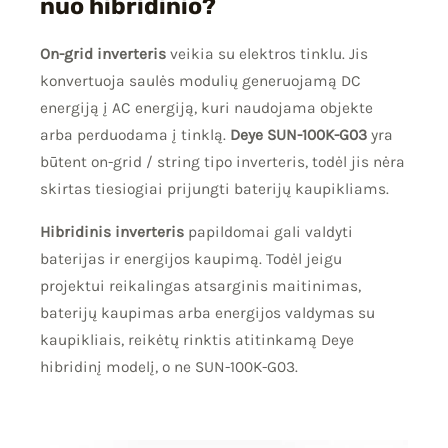
nuo hibridinio?
On-grid inverteris
veikia su elektros tinklu. Jis
konvertuoja saulės modulių generuojamą DC
energiją į AC energiją, kuri naudojama objekte
arba perduodama į tinklą.
Deye SUN-100K-G03
yra
būtent on-grid / string tipo inverteris, todėl jis nėra
skirtas tiesiogiai prijungti baterijų kaupikliams.
Hibridinis inverteris
papildomai gali valdyti
baterijas ir energijos kaupimą. Todėl jeigu
projektui reikalingas atsarginis maitinimas,
baterijų kaupimas arba energijos valdymas su
kaupikliais, reikėtų rinktis atitinkamą Deye
hibridinį modelį, o ne SUN-100K-G03.