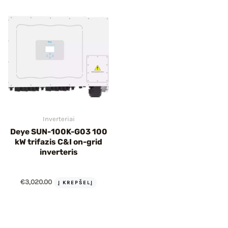
IU
IKLIS
Inverteriai
Deye SUN-100K-G03 100
kW trifazis C&I on-grid
inverteris
€
3,020.00
Į KREPŠELĮ