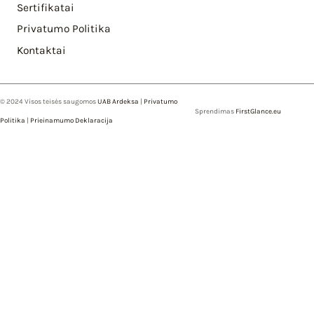
Sertifikatai
Privatumo Politika
Kontaktai
© 2024 Visos teisės saugomos
UAB Ardeksa
|
Privatumo
Sprendimas
FirstGlance.eu
Politika
|
Prieinamumo Deklaracija