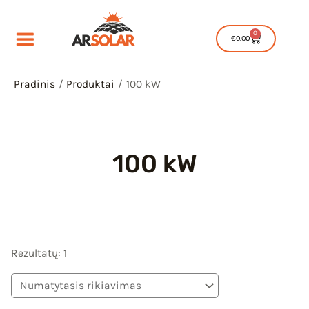
Pereiti
prie
0
Cart
€
0.00
turinio
Pradinis
Produktai
100 kW
100 kW
IU
IKLIS
IU
Rezultatų: 1
IKLIS
IU
IKLIS