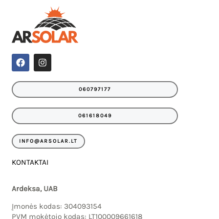
F
I
a
n
c
s
e
t
060797177
b
a
o
g
o
r
061618049
k
a
m
INFO@ARSOLAR.LT
KONTAKTAI
Ardeksa, UAB
Įmonės kodas: 304093154
PVM mokėtojo kodas: LT100009661618