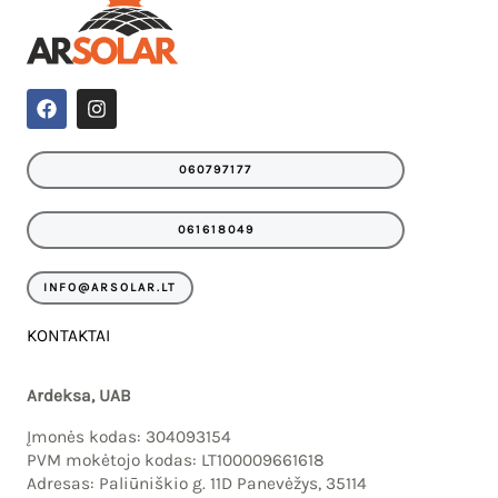
F
I
a
n
c
s
e
t
060797177
b
a
o
g
o
r
061618049
k
a
m
INFO@ARSOLAR.LT
KONTAKTAI
Ardeksa, UAB
Įmonės kodas: 304093154
PVM mokėtojo kodas: LT100009661618
Adresas: Paliūniškio g. 11D Panevėžys, 35114