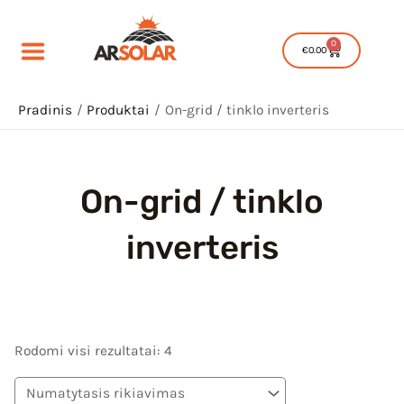
Pereiti
prie
0
Cart
€
0.00
turinio
Pradinis
Produktai
On-grid / tinklo inverteris
On-grid / tinklo
IU
inverteris
IKLIS
IU
IKLIS
Rodomi visi rezultatai: 4
IU
IKLIS