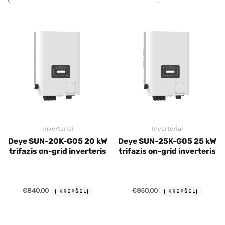
IU
IKLIS
Inverteriai
Inverteriai
Deye SUN-20K-G05 20 kW
Deye SUN-25K-G05 25 kW
trifazis on-grid inverteris
trifazis on-grid inverteris
€
840.00
€
950.00
Į KREPŠELĮ
Į KREPŠELĮ