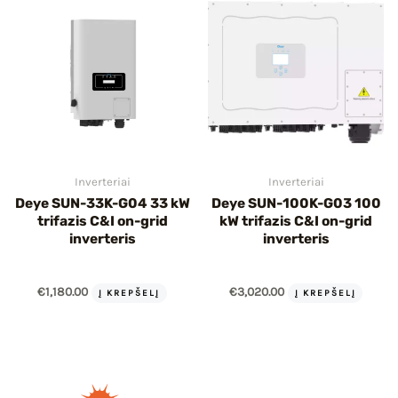
Inverteriai
Inverteriai
Deye SUN-33K-G04 33 kW
Deye SUN-100K-G03 100
trifazis C&I on-grid
kW trifazis C&I on-grid
inverteris
inverteris
€
1,180.00
€
3,020.00
Į KREPŠELĮ
Į KREPŠELĮ