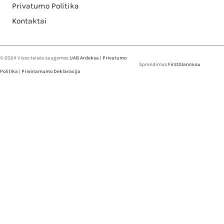
Privatumo Politika
Kontaktai
© 2024 Visos teisės saugomos
UAB Ardeksa
|
Privatumo
Sprendimas
FirstGlance.eu
Politika
|
Prieinamumo Deklaracija