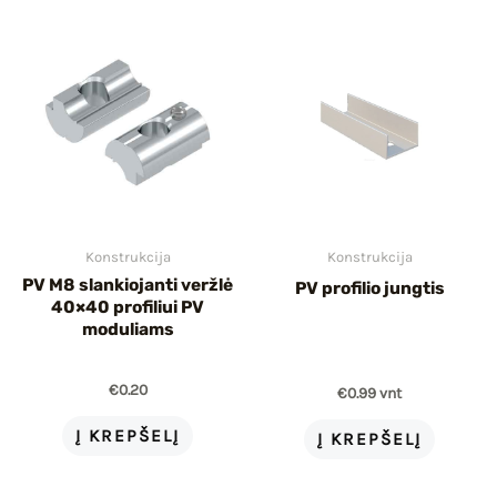
Konstrukcija
Konstrukcija
PV M8 slankiojanti veržlė
PV profilio jungtis
40×40 profiliui PV
moduliams
€
0.20
€
0.99
vnt
Į KREPŠELĮ
Į KREPŠELĮ