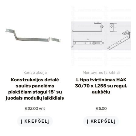
IU
IKLIS
Konstrukcija
Montavimo laikikliai
Konstrukcijos detalė
L tipo tvirtinimas HAK
saulės panelėms
30/70 x L255 su regul.
plokščiam stogui 15˚ su
aukščiu
juodais modulių laikikliais
€
22.00
vnt
€
5.00
Į KREPŠELĮ
Į KREPŠELĮ