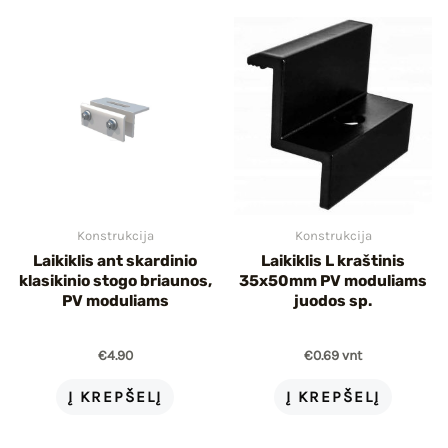
Konstrukcija
Konstrukcija
Laikiklis ant skardinio
Laikiklis L kraštinis
klasikinio stogo briaunos,
35x50mm PV moduliams
PV moduliams
juodos sp.
€
4.90
€
0.69
vnt
Į KREPŠELĮ
Į KREPŠELĮ