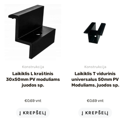
Konstrukcija
Konstrukcija
Laikiklis L kraštinis
Laikiklis T vidurinis
30x50mm PV moduliams
universalus 50mm PV
juodos sp.
Moduliams, juodos sp.
€
0.69
vnt
€
0.69
vnt
Į KREPŠELĮ
Į KREPŠELĮ