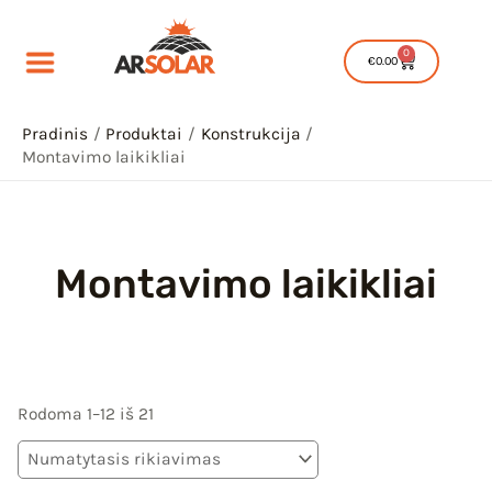
Pereiti
prie
0
Cart
€
0.00
turinio
Pradinis
Produktai
Konstrukcija
Montavimo laikikliai
IU
Montavimo laikikliai
IKLIS
IU
IKLIS
Rodoma 1–12 iš 21
IU
IKLIS