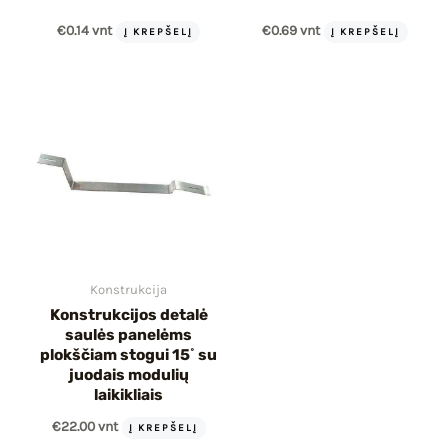
€
0.14
vnt
€
0.69
vnt
Į KREPŠELĮ
Į KREPŠELĮ
Konstrukcija
Konstrukcijos detalė
saulės panelėms
plokščiam stogui 15˚ su
juodais modulių
laikikliais
€
22.00
vnt
Į KREPŠELĮ