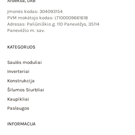
Ardeksa, UAB
Įmonės kodas: 304093154
PVM mokėtojo kodas: LT100009661618
Adresas: Paliūniškio g. 11D Panevėžys, 35114
Panevėžio m. sav.
KATEGORIJOS
Saulės moduliai
Inverteriai
Konstrukcija
Šilumos Siurbliai
Kaupikliai
Paslaugos
INFORMACIJA