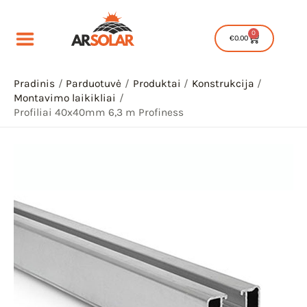
Pereiti
produkto
40x40mm
prie
kiekis:
6,3
0
Cart
€
0.00
turinio
Profiliai
m
40x40mm
Profiness
6,3
Pradinis
Parduotuvė
Produktai
Konstrukcija
Montavimo laikikliai
m
Profiliai 40x40mm 6,3 m Profiness
Profiness
IU
IKLIS
IU
IKLIS
IU
IKLIS