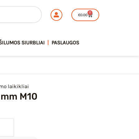
180
0
Cart
€
0.00
mm
M10
ŠILUMOS SIURBLIAI
PASLAUGOS
o laikikliai
 mm M10