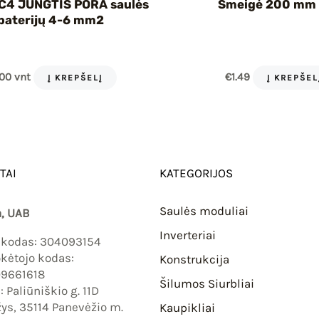
C4 JUNGTIS PORA saulės
Smeigė 200 mm
baterijų 4-6 mm2
.00
vnt
€
1.49
Į KREPŠELĮ
Į KREPŠEL
TAI
KATEGORIJOS
Saulės moduliai
, UAB
Inverteriai
 kodas: 304093154
ėtojo kodas:
Konstrukcija
09661618
Šilumos Siurbliai
 Paliūniškio g. 11D
ys, 35114 Panevėžio m.
Kaupikliai