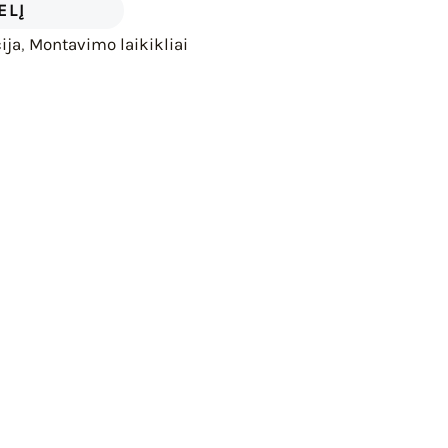
ELĮ
ija
,
Montavimo laikikliai