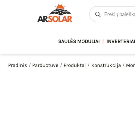
Pereiti
Products
search
prie
turinio
SAULĖS MODULIAI
INVERTERIA
Pradinis
Parduotuvė
Produktai
Konstrukcija
Mon