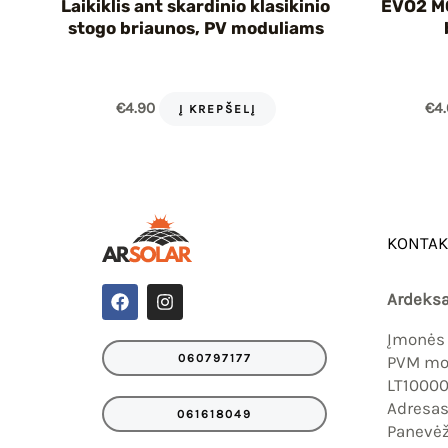
Laikiklis ant skardinio klasikinio
EVO2 M
stogo briaunos, PV moduliams
€
4.90
€
4
Į KREPŠELĮ
KONTAK
F
I
Ardeksa
a
n
c
s
Įmonės
e
t
060797177
PVM mok
b
a
o
g
LT1000
o
r
Adresas:
k
a
061618049
Panevėž
m