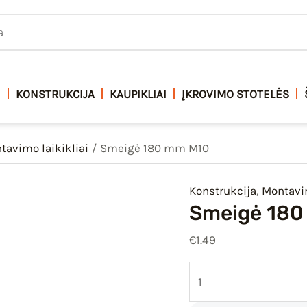
produkto
kiekis:
Smeigė
180
mm
I
KONSTRUKCIJA
KAUPIKLIAI
ĮKROVIMO STOTELĖS
M10
tavimo laikikliai
Smeigė 180 mm M10
Konstrukcija
,
Montavim
Smeigė 180
€
1.49