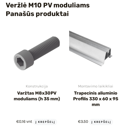
Veržlė M10 PV moduliams
Panašūs produktai
Konstrukcija
Montavimo laikikliai
Varžtas M8x30PV
Trapecinis aliuminio
moduliams (h 35 mm)
Profilis 330 x 60 x 95
mm
€
0.16
vnt
€
3.50
Į KREPŠELĮ
Į KREPŠELĮ