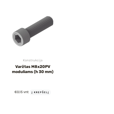
Konstrukcija
Varžtas M8x20PV
moduliams (h 30 mm)
€
0.15
vnt
Į KREPŠELĮ