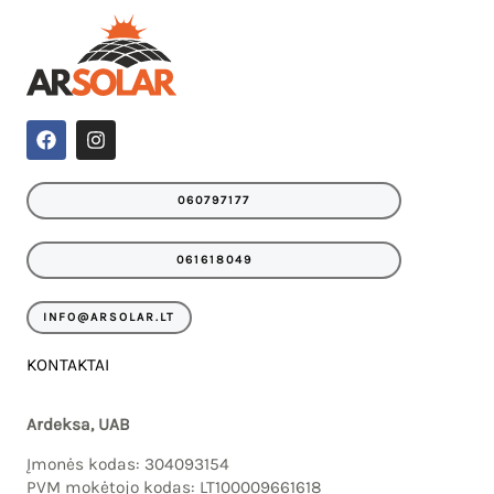
F
I
a
n
c
s
e
t
060797177
b
a
o
g
o
r
061618049
k
a
m
INFO@ARSOLAR.LT
KONTAKTAI
Ardeksa, UAB
Įmonės kodas: 304093154
PVM mokėtojo kodas: LT100009661618