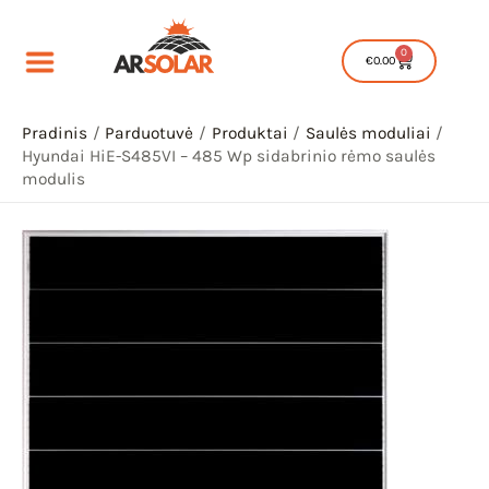
Pereiti
prie
0
Cart
€
0.00
turinio
Pradinis
Parduotuvė
Produktai
Saulės moduliai
Hyundai HiE-S485VI – 485 Wp sidabrinio rėmo saulės
modulis
IU
IKLIS
IU
IKLIS
IU
IKLIS