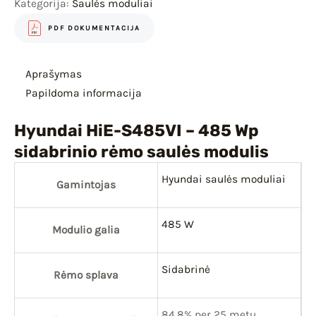
Kategorija:
Saulės moduliai
PDF DOKUMENTACIJA
Aprašymas
Papildoma informacija
Hyundai HiE-S485VI – 485 Wp
sidabrinio rėmo saulės modulis
Hyundai saulės moduliai
Gamintojas
485 W
Modulio galia
Sidabrinė
Rėmo splava
84.8% per 25 metų