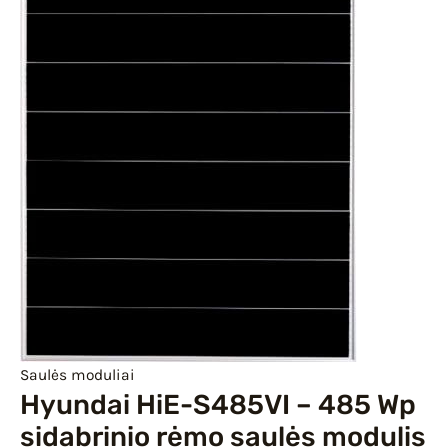
IU
IKLIS
Saulės moduliai
Hyundai HiE-S485VI – 485 Wp
sidabrinio rėmo saulės modulis