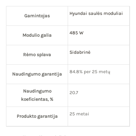
Hyundai saulės moduliai
Gamintojas
485 W
Modulio galia
Sidabrinė
Rėmo splava
84.8% per 25 metų
Naudingumo garantija
Naudingumo
20.7
koeficientas, %
25 metai
Produkto garantija