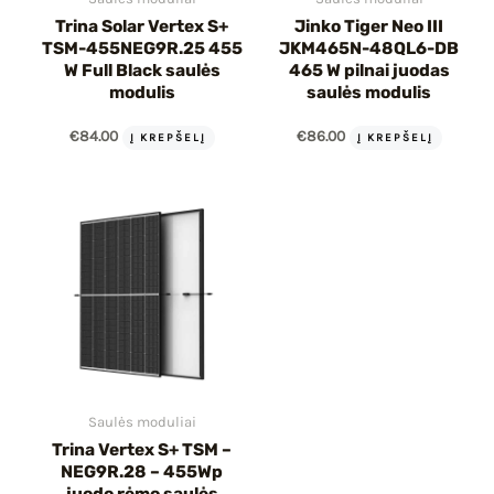
Trina Solar Vertex S+
Jinko Tiger Neo III
TSM-455NEG9R.25 455
JKM465N-48QL6-DB
W Full Black saulės
465 W pilnai juodas
modulis
saulės modulis
€
84.00
€
86.00
Į KREPŠELĮ
Į KREPŠELĮ
Saulės moduliai
Trina Vertex S+ TSM –
NEG9R.28 – 455Wp
juodo rėmo saulės