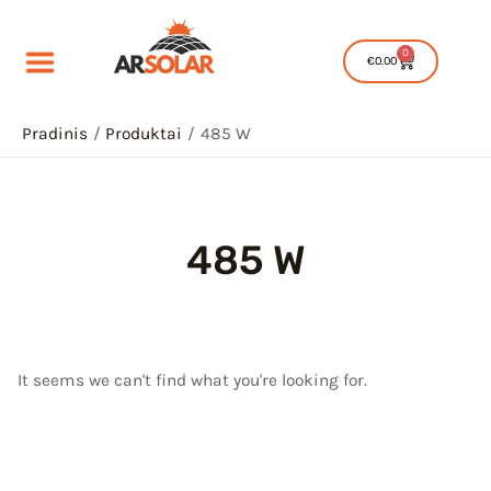
Pereiti
prie
0
Cart
€
0.00
turinio
Pradinis
Produktai
485 W
485 W
IU
IKLIS
IU
It seems we can't find what you're looking for.
IKLIS
IU
IKLIS