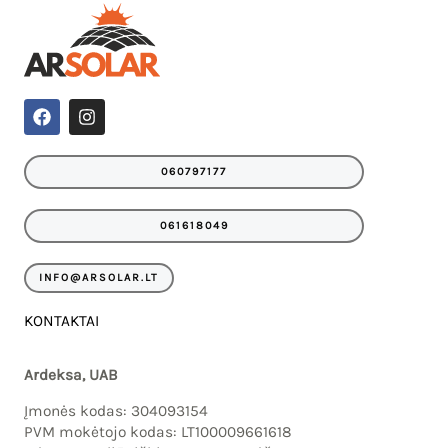
IU
F
I
a
n
c
s
IKLIS
e
t
060797177
b
a
o
g
o
r
061618049
k
a
m
INFO@ARSOLAR.LT
KONTAKTAI
Ardeksa, UAB
Įmonės kodas: 304093154
PVM mokėtojo kodas: LT100009661618