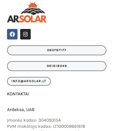
IU
F
I
a
n
c
s
IKLIS
e
t
060797177
b
a
o
g
o
r
061618049
k
a
m
INFO@ARSOLAR.LT
KONTAKTAI
Ardeksa, UAB
Įmonės kodas: 304093154
PVM mokėtojo kodas: LT100009661618