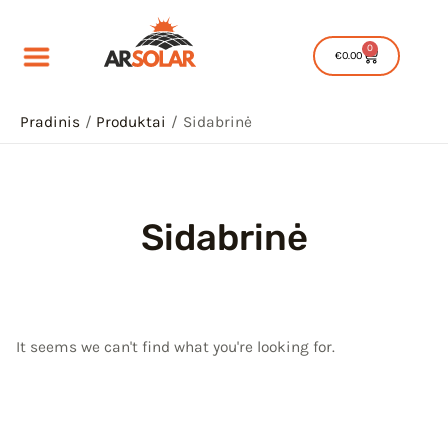
Pereiti
prie
0
Cart
€
0.00
turinio
Pradinis
Produktai
Sidabrinė
Sidabrinė
IU
IKLIS
IU
It seems we can't find what you're looking for.
IKLIS
IU
IKLIS