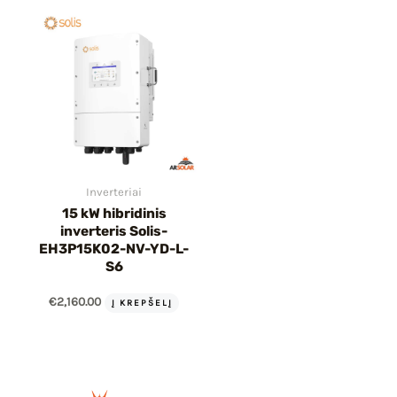
Inverteriai
15 kW hibridinis
inverteris Solis-
EH3P15K02-NV-YD-L-
S6
€
2,160.00
Į KREPŠELĮ