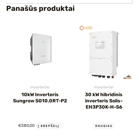
Panašūs produktai
Inverteriai
Inverteriai
10kW Inverteris
30 kW hibridinis
Sungrow SG10.0RT-P2
inverteris Solis-
EH3P30K-H-S6
€
580.00
Į KREPŠELĮ
DAUGIAU