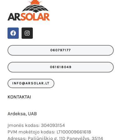
F
I
a
n
c
s
e
t
060797177
b
a
o
g
o
r
061618049
k
a
m
INFO@ARSOLAR.LT
KONTAKTAI
Ardeksa, UAB
Įmonės kodas: 304093154
PVM mokėtojo kodas: LT100009661618
Adresas: Paliūniškio g. 11D Panevėžys, 35114