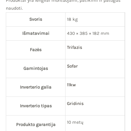
Produktai yra lengvai montuojami, patikimi ir patogūs
naudoti.
Svoris
18 kg
Išmatavimai
430 × 385 × 182 mm
Trifazis
Fazės
Sofar
Gamintojas
11kw
Inverterio galia
Gridinis
Inverterio tipas
10 metų
Produkto garantija