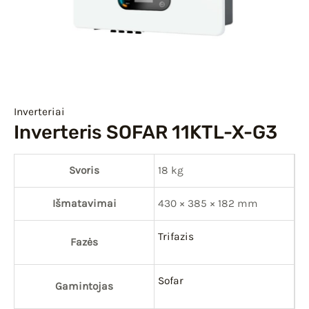
IU
IKLIS
Inverteriai
Inverteris SOFAR 11KTL-X-G3
Svoris
18 kg
Išmatavimai
430 × 385 × 182 mm
Trifazis
Fazės
Sofar
Gamintojas