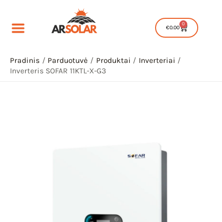
Pereiti
prie
0
Cart
€
0.00
turinio
Pradinis
Parduotuvė
Produktai
Inverteriai
Inverteris SOFAR 11KTL-X-G3
IU
IKLIS
IU
IKLIS
IU
IKLIS