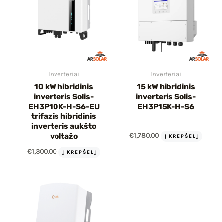
Inverteriai
Inverteriai
10 kW hibridinis
15 kW hibridinis
inverteris Solis-
inverteris Solis-
EH3P10K-H-S6-EU
EH3P15K-H-S6
trifazis hibridinis
inverteris aukšto
€
1,780.00
voltažo
Į KREPŠELĮ
€
1,300.00
Į KREPŠELĮ