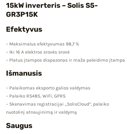
15kW inverteris – Solis S5-
GR3P15K
Efektyvus
– Maksimalus efektyvumas 98,7 %
– Iki 16 A elektros srovės srovė
– Platus įtampos diapazonas ir maža paleidimo įtampa
Išmanusis
– Palaikomas eksporto galios valdymas
– Palaiko RS485, WiFi, GPRS
– Skenavimas registracijai „SolisCloud”, palaiko
nuotolinį atnaujinimą ir valdymą
Saugus