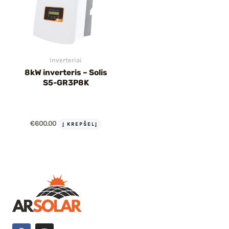
Inverteriai
8kW inverteris – Solis
S5-GR3P8K
€
600.00
Į KREPŠELĮ
F
I