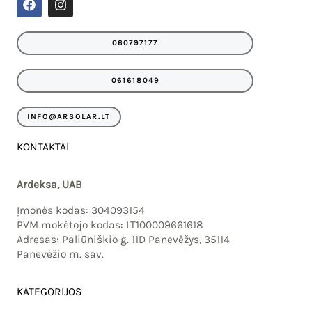
a
n
c
s
e
t
060797177
b
a
o
g
o
r
061618049
k
a
m
INFO@ARSOLAR.LT
KONTAKTAI
Ardeksa, UAB
Įmonės kodas: 304093154
PVM mokėtojo kodas: LT100009661618
Adresas: Paliūniškio g. 11D Panevėžys, 35114
Panevėžio m. sav.
KATEGORIJOS