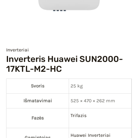
IU
IKLIS
Inverteriai
Inverteris Huawei SUN2000-
17KTL-M2-HC
Svoris
25 kg
Išmatavimai
525 × 470 × 262 mm
Trifazis
Fazės
Huawei Inverteriai
Gamintojas