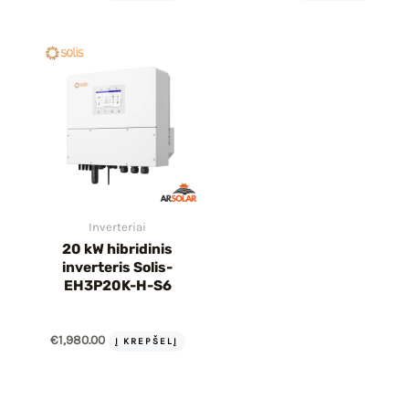
Inverteriai
20 kW hibridinis
inverteris Solis-
EH3P20K-H-S6
€
1,980.00
Į KREPŠELĮ