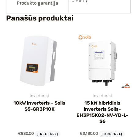
10 metų
Produkto garantija
Panašūs produktai
Inverteriai
Inverteriai
10kW inverteris – Solis
15 kW hibridinis
S5-GR3P10K
inverteris Solis-
EH3P15K02-NV-YD-L-
S6
€
630.00
€
2,160.00
Į KREPŠELĮ
Į KREPŠELĮ