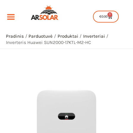
Pereiti
prie
0
Cart
€
0.00
turinio
Pradinis
Parduotuvė
Produktai
Inverteriai
Inverteris Huawei SUN2000-17KTL-M2-HC
IU
IKLIS
IU
IKLIS
IU
IKLIS