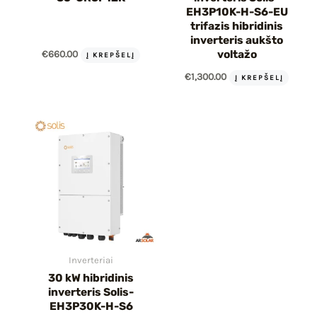
EH3P10K-H-S6-EU
trifazis hibridinis
inverteris aukšto
€
660.00
voltažo
Į KREPŠELĮ
€
1,300.00
Į KREPŠELĮ
Inverteriai
30 kW hibridinis
inverteris Solis-
EH3P30K-H-S6