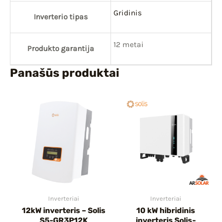
Gridinis
Inverterio tipas
12 metai
Produkto garantija
Panašūs produktai
Inverteriai
Inverteriai
12kW inverteris – Solis
10 kW hibridinis
S5-GR3P12K
inverteris Solis-