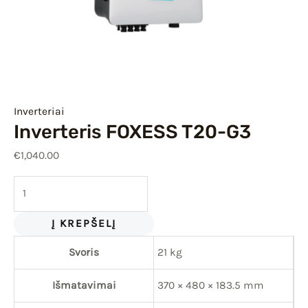
IU
IKLIS
Inverteriai
Inverteris FOXESS T20-G3
€
1,040.00
Į KREPŠELĮ
Svoris
21 kg
Išmatavimai
370 × 480 × 183.5 mm