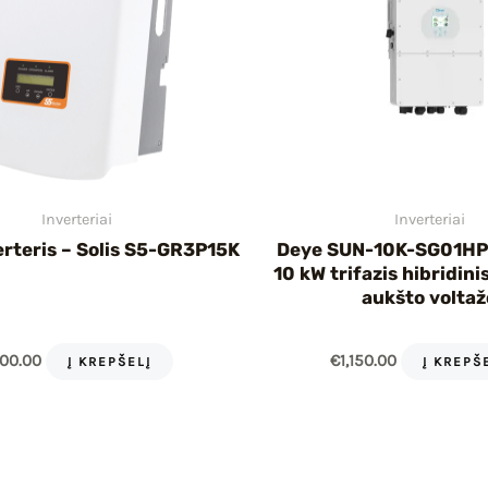
Inverteriai
Inverteriai
erteris – Solis S5-GR3P15K
Deye SUN-10K-SG01H
10 kW trifazis hibridini
aukšto voltaž
00.00
€
1,150.00
Į KREPŠELĮ
Į KREPŠ