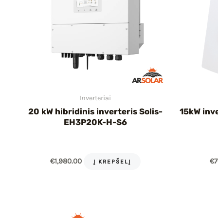
Inverteriai
20 kW hibridinis inverteris Solis-
15kW inv
EH3P20K-H-S6
€
1,980.00
€
7
Į KREPŠELĮ