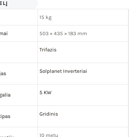
ELĮ
15 kg
mai
503 × 435 × 183 mm
Trifazis
Solplanet Inverteriai
jas
5 KW
galia
Gridinis
tipas
10 metų