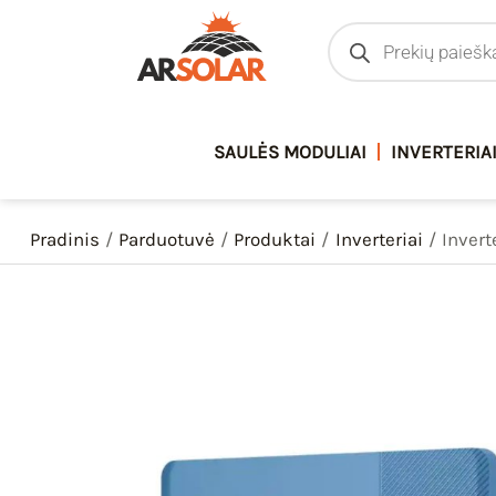
Pereiti
Products
search
prie
turinio
SAULĖS MODULIAI
INVERTERIA
Pradinis
Parduotuvė
Produktai
Inverteriai
Invert