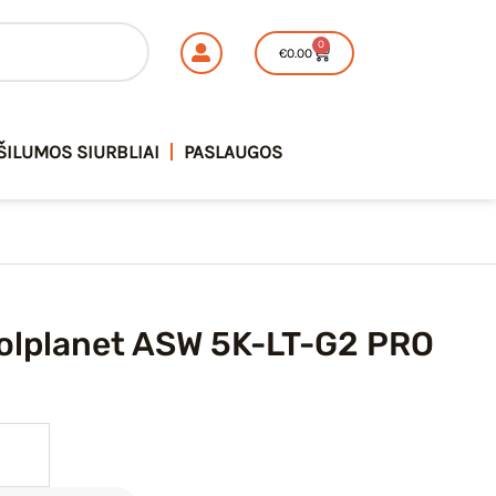
Solplanet
0
Cart
€
0.00
ASW
5K-
LT-
ŠILUMOS SIURBLIAI
PASLAUGOS
G2
PRO
Solplanet ASW 5K-LT-G2 PRO