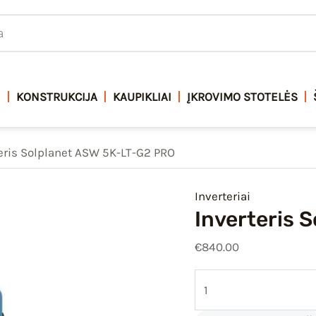
produkto
kiekis:
Inverteris
Solplanet
ASW
I
KONSTRUKCIJA
KAUPIKLIAI
ĮKROVIMO STOTELĖS
5K-
LT-
eris Solplanet ASW 5K-LT-G2 PRO
G2
PRO
Inverteriai
Inverteris 
€
840.00