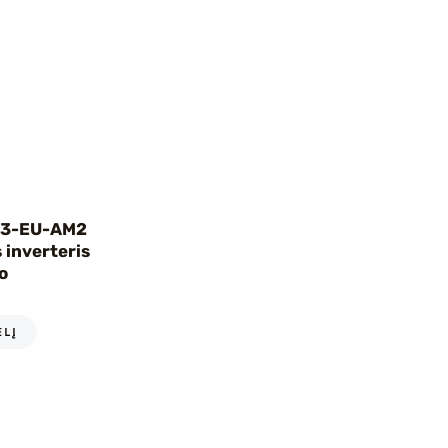
P3-EU-AM2
s inverteris
o
ELĮ