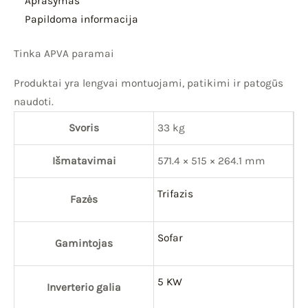
Aprašymas
Papildoma informacija
Tinka APVA paramai
Produktai yra lengvai montuojami, patikimi ir patogūs
naudoti.
Svoris
33 kg
Išmatavimai
571.4 × 515 × 264.1 mm
Trifazis
Fazės
Sofar
Gamintojas
5 KW
Inverterio galia