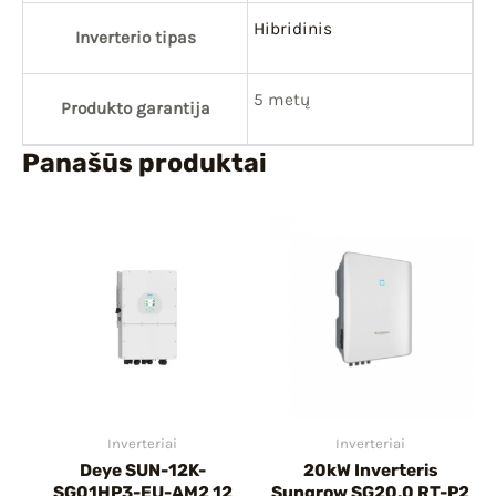
Hibridinis
Inverterio tipas
5 metų
Produkto garantija
Panašūs produktai
Inverteriai
Inverteriai
Deye SUN-12K-
20kW Inverteris
SG01HP3-EU-AM2 12
Sungrow SG20.0 RT-P2