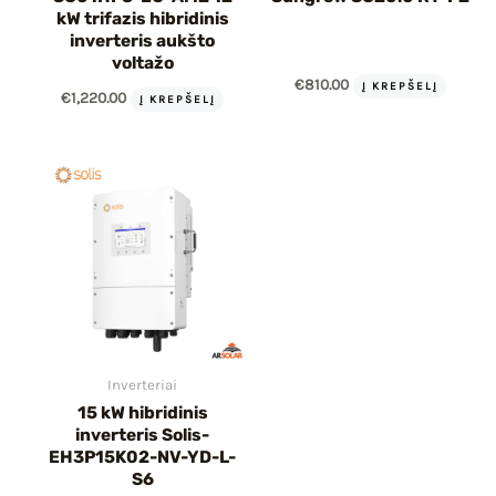
kW trifazis hibridinis
inverteris aukšto
voltažo
€
810.00
Į KREPŠELĮ
€
1,220.00
Į KREPŠELĮ
Inverteriai
15 kW hibridinis
inverteris Solis-
EH3P15K02-NV-YD-L-
S6