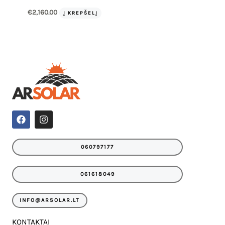
€
2,160.00
Į KREPŠELĮ
F
I
a
n
c
s
e
t
060797177
b
a
o
g
o
r
061618049
k
a
m
INFO@ARSOLAR.LT
KONTAKTAI