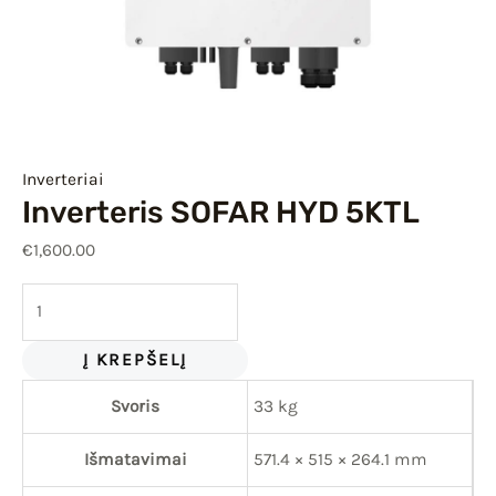
IU
IKLIS
Inverteriai
Inverteris SOFAR HYD 5KTL
€
1,600.00
Į KREPŠELĮ
Svoris
33 kg
Išmatavimai
571.4 × 515 × 264.1 mm