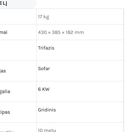
ELĮ
17 kg
mai
430 × 385 × 182 mm
Trifazis
Sofar
jas
6 KW
galia
Gridinis
tipas
10 metų