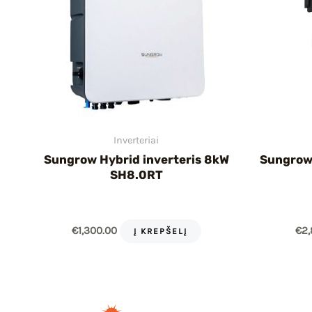
Inverteriai
Sungrow Hybrid inverteris 8kW
Sungrow 
SH8.0RT
€
1,300.00
€
2,
Į KREPŠELĮ