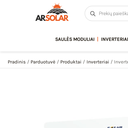
Pereiti
Products
search
prie
turinio
SAULĖS MODULIAI
INVERTERIA
Pradinis
Parduotuvė
Produktai
Inverteriai
Invert