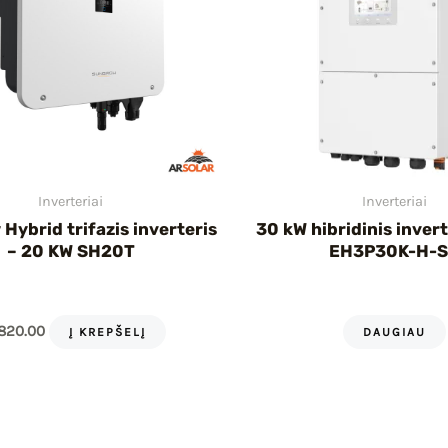
Inverteriai
Inverteriai
Hybrid trifazis inverteris
30 kW hibridinis invert
– 20 KW SH20T
EH3P30K-H-
820.00
Į KREPŠELĮ
DAUGIAU