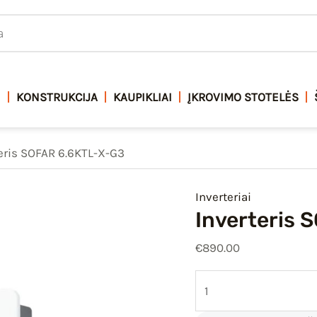
produkto
kiekis:
Inverteris
SOFAR
6.6KTL-
I
KONSTRUKCIJA
KAUPIKLIAI
ĮKROVIMO STOTELĖS
X-
G3
eris SOFAR 6.6KTL-X-G3
Inverteriai
Inverteris 
€
890.00