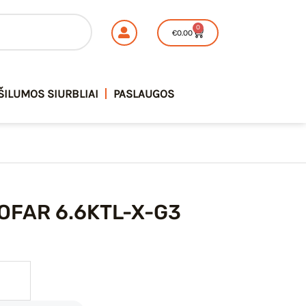
SOFAR
0
Cart
€
0.00
6.6KTL-
X-
G3
ŠILUMOS SIURBLIAI
PASLAUGOS
SOFAR 6.6KTL-X-G3