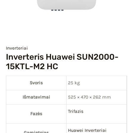
IU
IKLIS
Inverteriai
Inverteris Huawei SUN2000-
15KTL-M2 HC
Svoris
25 kg
Išmatavimai
525 × 470 × 262 mm
Trifazis
Fazės
Huawei Inverteriai
Gamintojas