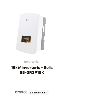
Inverteriai
15kW inverteris – Solis
S5-GR3P15K
€
700.00
Į KREPŠELĮ