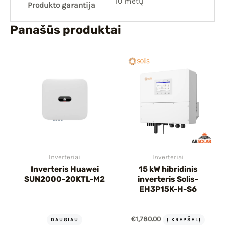
10 metų
Produkto garantija
Panašūs produktai
Inverteriai
Inverteriai
Inverteris Huawei
15 kW hibridinis
SUN2000-20KTL-M2
inverteris Solis-
EH3P15K-H-S6
€
1,780.00
DAUGIAU
Į KREPŠELĮ