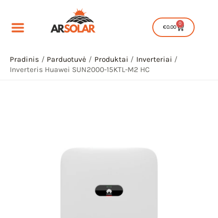
Pereiti
prie
0
Cart
€
0.00
turinio
Pradinis
Parduotuvė
Produktai
Inverteriai
Inverteris Huawei SUN2000-15KTL-M2 HC
IU
IKLIS
IU
IKLIS
IU
IKLIS