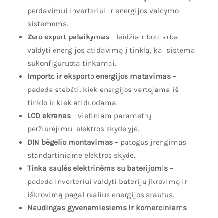
perdavimui inverteriui ir energijos valdymo
sistemoms.
Zero export palaikymas
– leidžia riboti arba
valdyti energijos atidavimą į tinklą, kai sistema
sukonfigūruota tinkamai.
Importo ir eksporto energijos matavimas
–
padeda stebėti, kiek energijos vartojama iš
tinklo ir kiek atiduodama.
LCD ekranas
– vietiniam parametrų
peržiūrėjimui elektros skydelyje.
DIN bėgelio montavimas
– patogus įrengimas
standartiniame elektros skyde.
Tinka saulės elektrinėms su baterijomis
–
padeda inverteriui valdyti baterijų įkrovimą ir
iškrovimą pagal realius energijos srautus.
Naudingas gyvenamiesiems ir komerciniams