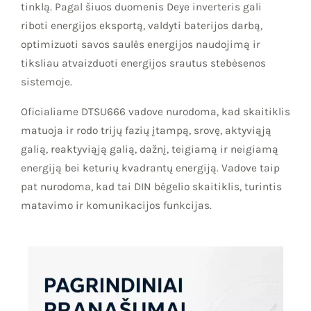
tinklą. Pagal šiuos duomenis Deye inverteris gali
riboti energijos eksportą, valdyti baterijos darbą,
optimizuoti savos saulės energijos naudojimą ir
tiksliau atvaizduoti energijos srautus stebėsenos
sistemoje.
Oficialiame DTSU666 vadove nurodoma, kad skaitiklis
matuoja ir rodo trijų fazių įtampą, srovę, aktyviąją
galią, reaktyviąją galią, dažnį, teigiamą ir neigiamą
energiją bei keturių kvadrantų energiją. Vadove taip
pat nurodoma, kad tai DIN bėgelio skaitiklis, turintis
matavimo ir komunikacijos funkcijas.