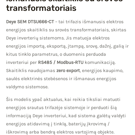
transformatoriais
Deye SEM DTSU666-CT
– tai trifazis išmanusis elektros
energijos skaitiklis su srovės transformatoriais, skirtas
Deye inverterių sistemoms. Jis matuoja elektros
energijos importą, eksportą, įtampą, srovę, dažnį, galią ir
kitus tinklo parametrus, o duomenis perduoda
inverteriui per
RS485 / Modbus-RTU
komunikaciją.
Skaitiklis naudojamas
zero export
, energijos kaupimo,
saulės elektrinės stebėsenos ir išmanaus energijos
valdymo sistemose.
Šis modelis ypač aktualus, kai reikia tiksliai matuoti
energijos srautus trifazėje sistemoje ir perduoti šią
informaciją Deye inverteriui, kad sistema galėtų valdyti
energijos atidavimą į tinklą, baterijų įkrovimą /
iškrovimą arba bendrą elektros vartojimą objekte.