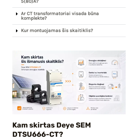
5(80)A?
Ar CT transformatoriai visada būna
komplekte?
Kur montuojamas šis skaitiklis?
Kam skirtas Deye SEM
DTSU666-CT?