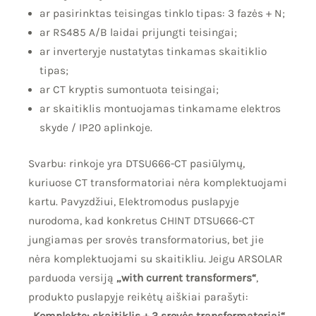
ar pasirinktas teisingas tinklo tipas: 3 fazės + N;
ar RS485 A/B laidai prijungti teisingai;
ar inverteryje nustatytas tinkamas skaitiklio
tipas;
ar CT kryptis sumontuota teisingai;
ar skaitiklis montuojamas tinkamame elektros
skyde / IP20 aplinkoje.
Svarbu: rinkoje yra DTSU666-CT pasiūlymų,
kuriuose CT transformatoriai nėra komplektuojami
kartu. Pavyzdžiui, Elektromodus puslapyje
nurodoma, kad konkretus CHINT DTSU666-CT
jungiamas per srovės transformatorius, bet jie
nėra komplektuojami su skaitikliu. Jeigu ARSOLAR
parduoda versiją
„with current transformers“
,
produkto puslapyje reikėtų aiškiai parašyti:
„Komplekte: skaitiklis + 3 srovės transformatoriai“
.