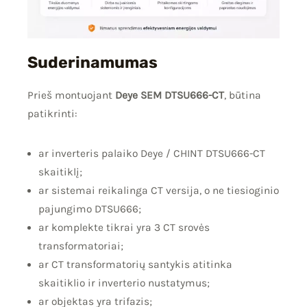
Suderinamumas
Prieš montuojant
Deye SEM DTSU666-CT
, būtina
patikrinti:
ar inverteris palaiko Deye / CHINT DTSU666-CT
skaitiklį;
ar sistemai reikalinga CT versija, o ne tiesioginio
pajungimo DTSU666;
ar komplekte tikrai yra 3 CT srovės
transformatoriai;
ar CT transformatorių santykis atitinka
skaitiklio ir inverterio nustatymus;
ar objektas yra trifazis;