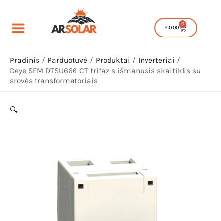
Pereiti
prie
0
Cart
€
0.00
turinio
Pradinis
Parduotuvė
Produktai
Inverteriai
Deye SEM DTSU666-CT trifazis išmanusis skaitiklis su
srovės transformatoriais
🔍
IU
IKLIS
IU
IKLIS
IU
IKLIS