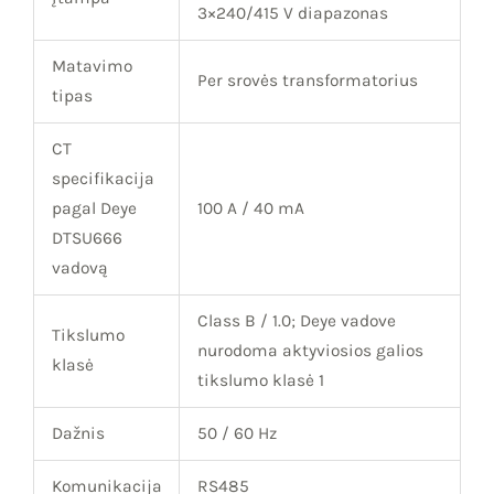
3×240/415 V diapazonas
Matavimo
Per srovės transformatorius
tipas
CT
specifikacija
pagal Deye
100 A / 40 mA
DTSU666
vadovą
Class B / 1.0; Deye vadove
Tikslumo
nurodoma aktyviosios galios
klasė
tikslumo klasė 1
Dažnis
50 / 60 Hz
Komunikacija
RS485