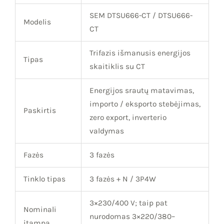
SEM DTSU666-CT / DTSU666-
Modelis
CT
Trifazis išmanusis energijos
Tipas
skaitiklis su CT
Energijos srautų matavimas,
importo / eksporto stebėjimas,
Paskirtis
zero export, inverterio
valdymas
Fazės
3 fazės
Tinklo tipas
3 fazės + N / 3P4W
3×230/400 V; taip pat
Nominali
nurodomas 3×220/380–
įtampa