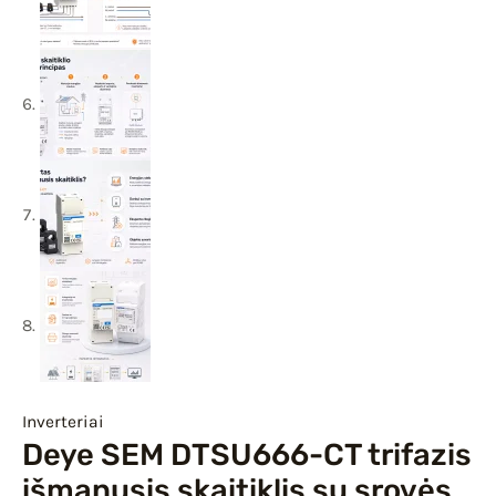
Inverteriai
Deye SEM DTSU666-CT trifazis
išmanusis skaitiklis su srovės