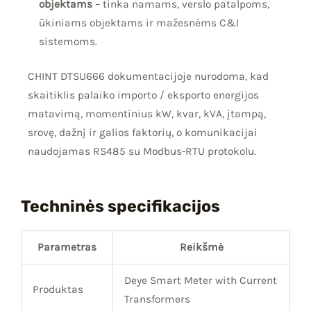
objektams
– tinka namams, verslo patalpoms,
ūkiniams objektams ir mažesnėms C&I
sistemoms.
CHINT DTSU666 dokumentacijoje nurodoma, kad
skaitiklis palaiko importo / eksporto energijos
matavimą, momentinius kW, kvar, kVA, įtampą,
srovę, dažnį ir galios faktorių, o komunikacijai
naudojamas RS485 su Modbus-RTU protokolu.
Techninės specifikacijos
Parametras
Reikšmė
Deye Smart Meter with Current
Produktas
Transformers