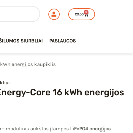
Energy-
0
Cart
€
0.00
Core
16
kWh
ŠILUMOS SIURBLIAI
PASLAUGOS
energijos
kaupiklis
 kWh energijos kaupiklis
liai
nergy-Core 16 kWh energijos
e
– modulinis aukštos įtampos
LiFePO4 energijos