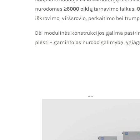
nurodomas
≥6000 ciklų
tarnavimo laikas,
9
iškrovimo, viršsrovio, perkaitimo bei trum
Dėl modulinės konstrukcijos galima pasirink
plėsti – gamintojas nurodo galimybę lygiagr