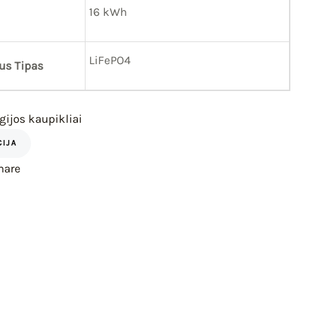
16 kWh
LiFePO4
us Tipas
ijos kaupikliai
IJA
hare