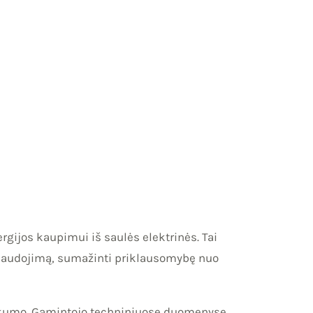
gijos kaupimui iš saulės elektrinės. Tai
 naudojimą, sumažinti priklausomybę nuo
iškumo. Gamintojo techniniuose duomenyse