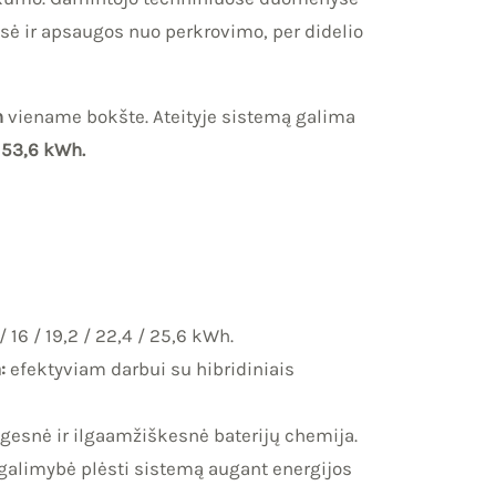
sė ir apsaugos nuo perkrovimo, per didelio
h
viename bokšte. Ateityje sistemą galima
153,6 kWh.
/ 16 / 19,2 / 22,4 / 25,6 kWh.
:
efektyviam darbui su hibridiniais
gesnė ir ilgaamžiškesnė baterijų chemija.
galimybė plėsti sistemą augant energijos