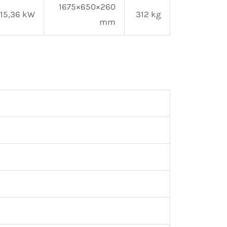
1675×650×260
15,36 kW
312 kg
mm