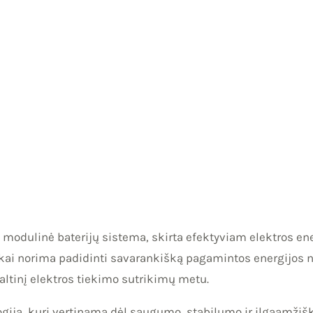
modulinė baterijų sistema, skirta efektyviam elektros ener
kai norima padidinti savarankišką pagamintos energijos
 šaltinį elektros tiekimo sutrikimų metu.
ogiją, kuri vertinama dėl saugumo, stabilumo ir ilgaamž