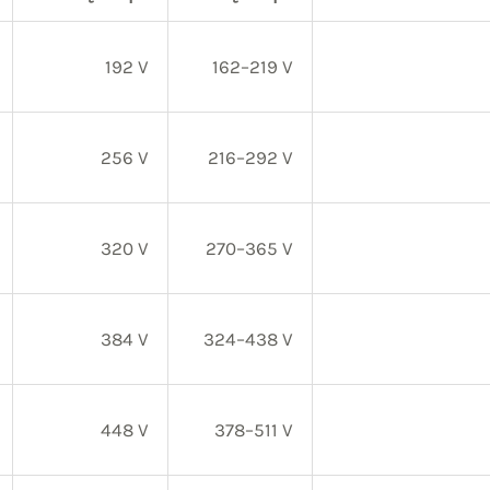
192 V
162–219 V
256 V
216–292 V
320 V
270–365 V
384 V
324–438 V
448 V
378–511 V