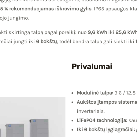
5 % rekomenduojamas iškrovimo gylis
, IP65 apsaugos kla
pojo jungimo.
ti skirtingą talpą pagal poreikį: nuo
9,6 kWh
iki
25,6 kW
ečiai jungti iki
6 bokštų
, todėl bendra talpa gali siekti iki
Privalumai
Modulinė talpa:
9,6 / 12,8 
Aukštos įtampos sistema
inverteriais.
LiFePO4 technologija:
sau
Iki 6 bokštų lygiagrečiai: