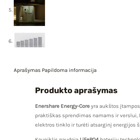
Aprašymas
Papildoma informacija
Produkto aprašymas
Enershare Energy-Core
yra aukštos įtampos 
praktiškas sprendimas namams ir verslui, 
elektros tinklo ir turėti atsarginį energijos
Kaupiklis naudoja
LiFePO4
baterijų technol