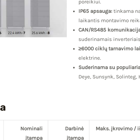
poreikiui.
IP65 apsauga:
tinkama nau
laikantis montavimo reik
CAN/RS485 komunikacija
suderinamais inverteriais
≥6000 ciklų tarnavimo la
elektrine.
Suderinama su populiariai
Deye, Sunsynk, Solinteg, 
ja
Nominali
Darbinė
Maks. įkrovimo / 
įtampa
įtampa