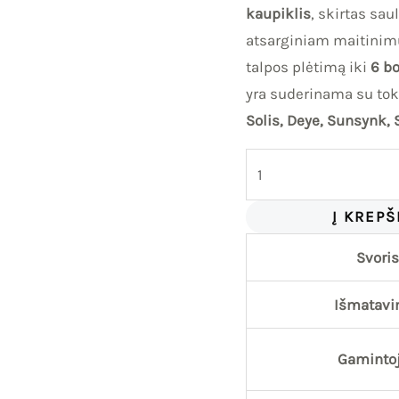
kaupiklis
, skirtas sau
atsarginiam maitinim
talpos plėtimą iki
6 b
yra suderinama su tok
Solis, Deye, Sunsynk, 
Į KREPŠ
Svoris
Išmatavi
Gaminto