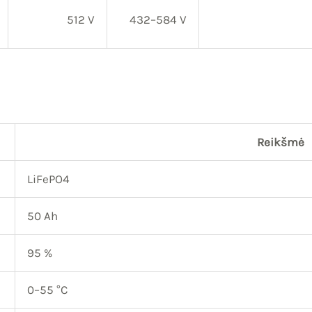
512 V
432–584 V
Reikšmė
LiFePO4
50 Ah
95 %
0–55 °C