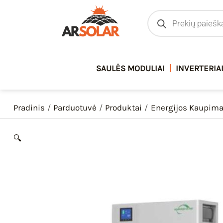
Pereiti
Products
search
prie
turinio
SAULĖS MODULIAI
INVERTERIA
Pradinis
Parduotuvė
Produktai
Energijos Kaupim
🔍