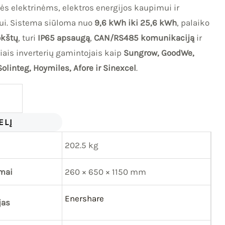
lės elektrinėms, elektros energijos kaupimui ir
ui. Sistema siūloma nuo
9,6 kWh iki 25,6 kWh
, palaiko
okštų
, turi
IP65 apsaugą
,
CAN/RS485 komunikaciją
ir
iais inverterių gamintojais kaip
Sungrow, GoodWe,
Solinteg, Hoymiles, Afore ir Sinexcel
.
ELĮ
202.5 kg
mai
260 × 650 × 1150 mm
Enershare
jas