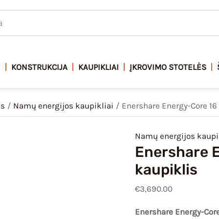
produkto
kiekis:
Enershare
Energy-
Core
I
KONSTRUKCIJA
KAUPIKLIAI
ĮKROVIMO STOTELĖS
16
kWh
as
Namų energijos kaupikliai
Enershare Energy-Core 16
energijos
kaupiklis
Namų energijos kaupik
Enershare E
kaupiklis
€
3,690.00
Enershare Energy-Cor