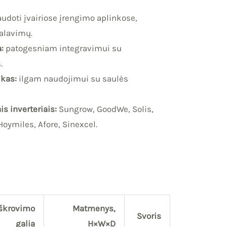
doti įvairiose įrengimo aplinkose,
alavimų.
:
patogesniam integravimui su
.
ikas:
ilgam naudojimui su saulės
s inverteriais:
Sungrow, GoodWe, Solis,
Hoymiles, Afore, Sinexcel.
iškrovimo
Matmenys,
Svoris
galia
H×W×D