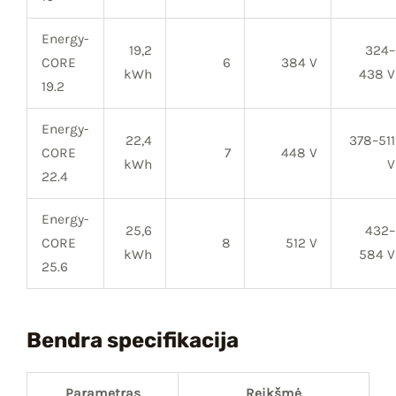
Energy-
19,2
324–
CORE
6
384 V
kWh
438 V
19.2
Energy-
22,4
378–511
CORE
7
448 V
kWh
V
22.4
Energy-
25,6
432–
CORE
8
512 V
kWh
584 V
25.6
Bendra specifikacija
Parametras
Reikšmė