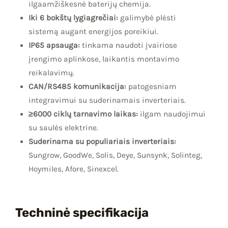
ilgaamžiškesnė baterijų chemija.
Iki 6 bokštų lygiagrečiai:
galimybė plėsti
sistemą augant energijos poreikiui.
IP65 apsauga:
tinkama naudoti įvairiose
įrengimo aplinkose, laikantis montavimo
reikalavimų.
CAN/RS485 komunikacija:
patogesniam
integravimui su suderinamais inverteriais.
≥6000 ciklų tarnavimo laikas:
ilgam naudojimui
su saulės elektrine.
Suderinama su populiariais inverteriais:
Sungrow, GoodWe, Solis, Deye, Sunsynk, Solinteg,
Hoymiles, Afore, Sinexcel.
Techninė specifikacija