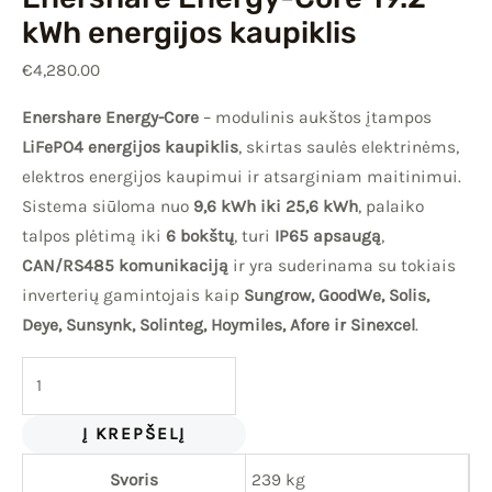
kWh energijos kaupiklis
€
4,280.00
Enershare Energy-Core
– modulinis aukštos įtampos
LiFePO4 energijos kaupiklis
, skirtas saulės elektrinėms,
elektros energijos kaupimui ir atsarginiam maitinimui.
Sistema siūloma nuo
9,6 kWh iki 25,6 kWh
, palaiko
talpos plėtimą iki
6 bokštų
, turi
IP65 apsaugą
,
CAN/RS485 komunikaciją
ir yra suderinama su tokiais
inverterių gamintojais kaip
Sungrow, GoodWe, Solis,
Deye, Sunsynk, Solinteg, Hoymiles, Afore ir Sinexcel
.
Į KREPŠELĮ
Svoris
239 kg