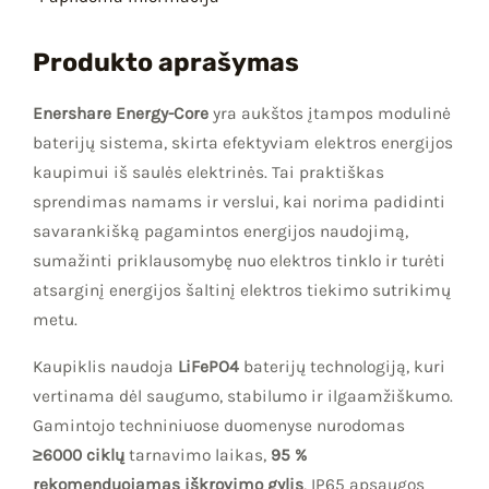
Produkto aprašymas
Enershare Energy-Core
yra aukštos įtampos modulinė
baterijų sistema, skirta efektyviam elektros energijos
kaupimui iš saulės elektrinės. Tai praktiškas
sprendimas namams ir verslui, kai norima padidinti
savarankišką pagamintos energijos naudojimą,
sumažinti priklausomybę nuo elektros tinklo ir turėti
atsarginį energijos šaltinį elektros tiekimo sutrikimų
metu.
Kaupiklis naudoja
LiFePO4
baterijų technologiją, kuri
vertinama dėl saugumo, stabilumo ir ilgaamžiškumo.
Gamintojo techniniuose duomenyse nurodomas
≥6000 ciklų
tarnavimo laikas,
95 %
rekomenduojamas iškrovimo gylis
, IP65 apsaugos