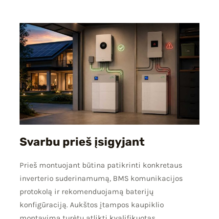
Svarbu prieš įsigyjant
Prieš montuojant būtina patikrinti konkretaus
inverterio suderinamumą, BMS komunikacijos
protokolą ir rekomenduojamą baterijų
konfigūraciją. Aukštos įtampos kaupiklio
montavimą turėtų atlikti kvalifikuotas