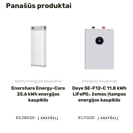
Panašūs produktai
Namų energijos kaupikliai
Energijos Kaupimas
Enershare Energy-Core
Deye SE-F12-C 11,8 kWh
25.6 kWh energijos
LiFePO₄ žemos įtampos
kaupiklis
energijos kaupiklis
€
5,580.00
€
1,710.00
Į KREPŠELĮ
Į KREPŠELĮ