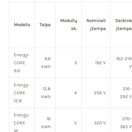
Modulių
Nominali
Darbinė
Modelis
Talpa
sk.
įtampa
įtampa
Energy-
9,6
162–219
CORE
3
192 V
kWh
V
9.6
Energy-
12,8
216–
CORE
4
256 V
kWh
292 V
12.8
Energy-
16
270–
CORE
5
320 V
kWh
365 V
16