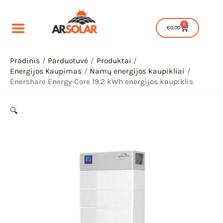
Pereiti
produkto
Energy-
prie
kiekis:
Core
0
Cart
€
0.00
turinio
Enershare
19.2
Energy-
kWh
Core
Pradinis
Parduotuvė
Produktai
energijos
Energijos Kaupimas
Namų energijos kaupikliai
19.2
kaupiklis
Enershare Energy-Core 19.2 kWh energijos kaupiklis
kWh
energijos
🔍
kaupiklis
IU
IKLIS
IU
IKLIS
IU
IKLIS