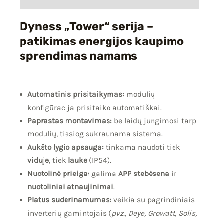
Dyness „Tower“ serija –
patikimas energijos kaupimo
sprendimas namams
Automatinis prisitaikymas:
modulių
konfigūracija prisitaiko automatiškai.
Paprastas montavimas:
be laidų jungimosi tarp
modulių, tiesiog sukraunama sistema.
Aukšto lygio apsauga:
tinkama naudoti tiek
viduje
, tiek
lauke
(IP54).
Nuotolinė prieiga:
galima
APP stebėsena
ir
nuotoliniai atnaujinimai
.
Platus suderinamumas:
veikia su pagrindiniais
inverterių gamintojais (
pvz., Deye, Growatt, Solis,