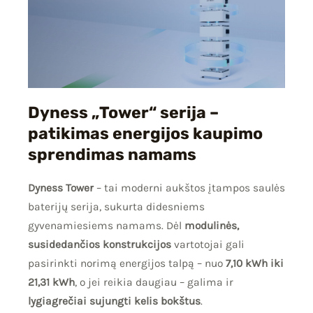
Dyness „Tower“ serija –
patikimas energijos kaupimo
sprendimas namams
Dyness Tower
– tai moderni aukštos įtampos saulės
baterijų serija, sukurta didesniems
gyvenamiesiems namams. Dėl
modulinės,
susidedančios konstrukcijos
vartotojai gali
pasirinkti norimą energijos talpą – nuo
7,10 kWh iki
21,31 kWh
, o jei reikia daugiau – galima ir
lygiagrečiai sujungti kelis bokštus
.