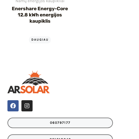
Namų energijos kaupikliai
Enershare Energy-Core
12.8 kWh energijos
kaupiklis
DAUGIAU
F
I
a
n
c
s
e
t
060797177
b
a
o
g
o
r