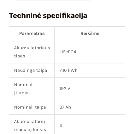
Techninė specifikacija
Parametras
Reikšmė
Akumuliatoriaus
LiFePO4
tipas
Naudinga talpa
7,10 kWh
Nominali
192 V
įtampa
Nominali talpa
37 Ah
Akumuliatorių
2
modulių kiekis