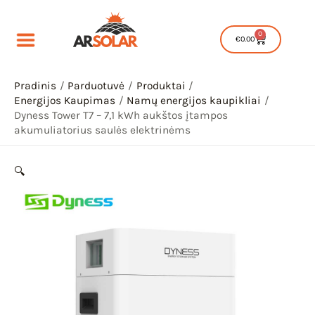
Pereiti
prie
0
Cart
€
0.00
turinio
Pradinis
Parduotuvė
Produktai
Energijos Kaupimas
Namų energijos kaupikliai
Dyness Tower T7 – 7,1 kWh aukštos įtampos
akumuliatorius saulės elektrinėms
IU
🔍
IKLIS
IU
IKLIS
IU
IKLIS