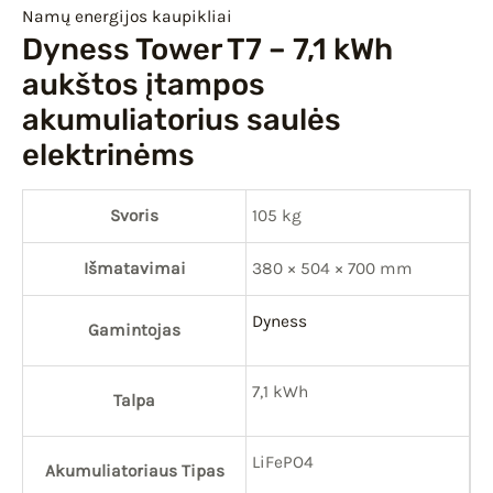
Namų energijos kaupikliai
Dyness Tower T7 – 7,1 kWh
aukštos įtampos
akumuliatorius saulės
elektrinėms
Svoris
105 kg
Išmatavimai
380 × 504 × 700 mm
Dyness
Gamintojas
7,1 kWh
Talpa
LiFePO4
Akumuliatoriaus Tipas