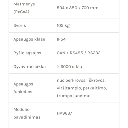
Matmenys
504 x 380 x 700 mm
(PxGxA)
Svoris
105 kg
Apsaugos klasė
IP54
Ryšio sąsajos
CAN / RS485 / RS232
Gyvavimo ciklai
≥ 6000 ciklų
nuo perkrovos, iškrovos,
Apsaugos
viršįtampio, perkaitimo,
funkcijos
trumpo jungimo
Modulio
HV9637
pavadinimas