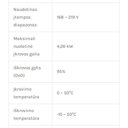
Naudotinas
įtampos
168 ~ 219 V
diapazonas
Maksimali
nuolatinė
4,26 kW
įkrovos galia
Iškrovos gylis
95%
(DoD)
Įkrovimo
0 ~ 50°C
temperatūra
Iškrovimo
-10 ~ 50°C
temperatūra