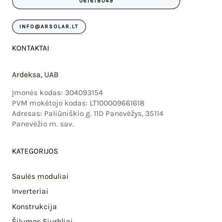
061618049
k
a
m
INFO@ARSOLAR.LT
KONTAKTAI
Ardeksa, UAB
Įmonės kodas: 304093154
PVM mokėtojo kodas: LT100009661618
Adresas: Paliūniškio g. 11D Panevėžys, 35114
Panevėžio m. sav.
KATEGORIJOS
Saulės moduliai
Inverteriai
Konstrukcija
Šilumos Siurbliai