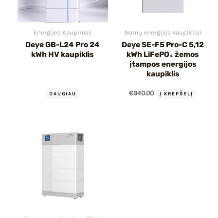
Energijos Kaupimas
Namų energijos kaupikliai
Deye GB-L24 Pro 24
Deye SE-F5 Pro-C 5,12
kWh HV kaupiklis
kWh LiFePO₄ žemos
įtampos energijos
kaupiklis
€
940.00
DAUGIAU
Į KREPŠELĮ