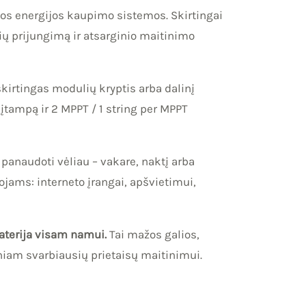
os energijos kaupimo sistemos. Skirtingai
ių prijungimą ir atsarginio maitinimo
skirtingas modulių kryptis arba dalinį
įtampą ir 2 MPPT / 1 string per MPPT
panaudoti vėliau – vakare, naktį arba
ojams: interneto įrangai, apšvietimui,
baterija visam namui.
Tai mažos galios,
iam svarbiausių prietaisų maitinimui.