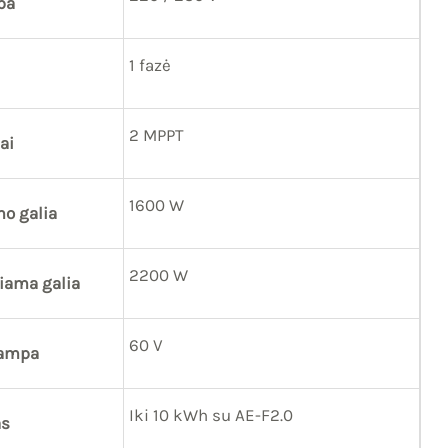
pa
1 fazė
2 MPPT
ai
1600 W
mo galia
2200 W
iama galia
60 V
tampa
Iki 10 kWh su AE-F2.0
as