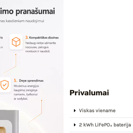
Privalumai
Viskas viename
2 kWh LiFePO₄ baterija