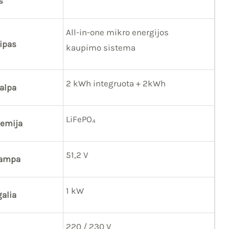
s
All-in-one mikro energijos
ipas
kaupimo sistema
2 kWh integruota + 2kWh
talpa
LiFePO₄
hemija
51,2 V
tampa
1 kW
alia
220 / 230 V