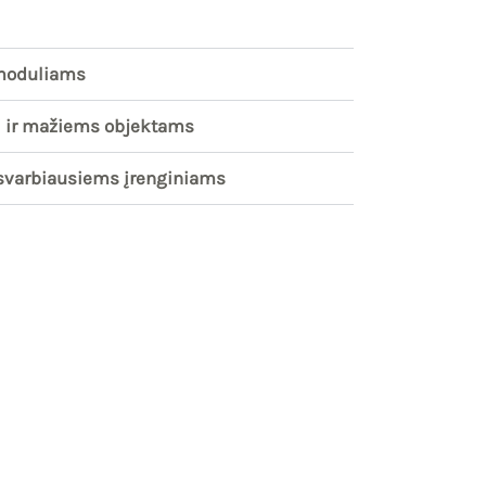
 moduliams
i ir mažiems objektams
 svarbiausiems įrenginiams