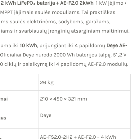
a
2 kWh LiFePO₄ baterija + AE-F2.0 2kWh
, 1 kW įėjimo /
m MPPT įėjimais saulės moduliams. Tai praktiškas
ms saulės elektrinėms, sodyboms, garažams,
ms ir svarbiausių įrenginių atsarginiam maitinimui.
čiama iki
10 kWh
, prijungiant iki 4 papildomų
Deye AE-
Oficialiai Deye nurodo 2000 Wh baterijos talpą, 51,2 V
0 ciklų ir palaikymą iki 4 papildomų AE-F2.0 modulių.
26 kg
mai
210 × 450 × 321 mm
Deye
jas
AE-FS2.0-2H2 + AE-F2.0 – 4 kWh