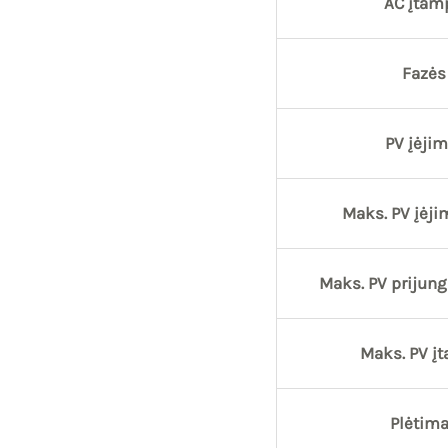
AC įtam
Fazės
PV įėjim
Maks. PV įėji
Maks. PV prijung
Maks. PV į
Plėtim