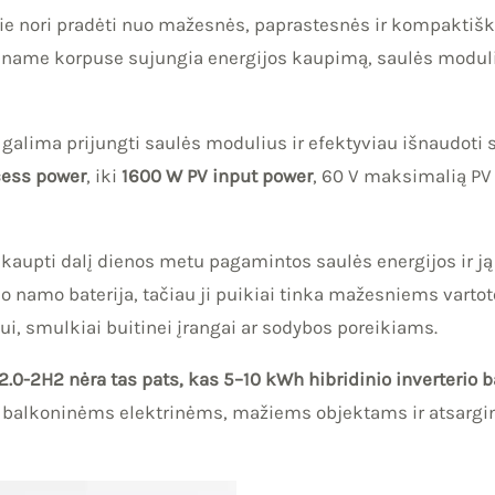
ie nori pradėti nuo mažesnės, paprastesnės ir kompaktišk
 viename korpuse sujungia energijos kaupimą, saulės modul
jo galima prijungti saulės modulius ir efektyviau išnaudoti 
cess power
, iki
1600 W PV input power
, 60 V maksimalią PV 
ukaupti dalį dienos metu pagamintos saulės energijos ir ją 
so namo baterija, tačiau ji puikiai tinka mažesniems vartot
ui, smulkiai buitinei įrangai ar sodybos poreikiams.
.0-2H2 nėra tas pats, kas 5–10 kWh hibridinio inverterio 
a balkoninėms elektrinėms, mažiems objektams ir atsargin