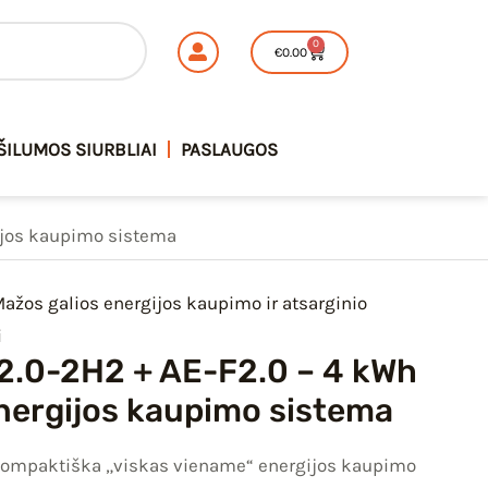
0
Cart
€
0.00
ŠILUMOS SIURBLIAI
PASLAUGOS
ijos kaupimo sistema
ažos galios energijos kaupimo ir atsarginio
i
2.0-2H2 + AE-F2.0 – 4 kWh
nergijos kaupimo sistema
ompaktiška „viskas viename“ energijos kaupimo