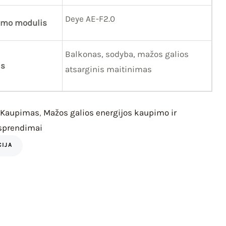
Deye AE-F2.0
imo modulis
Balkonas, sodyba, mažos galios
is
atsarginis maitinimas
s Kaupimas
,
Mažos galios energijos kaupimo ir
 sprendimai
IJA