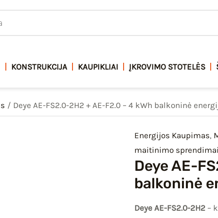
I
KONSTRUKCIJA
KAUPIKLIAI
ĮKROVIMO STOTELĖS
as
Deye AE-FS2.0-2H2 + AE-F2.0 – 4 kWh balkoninė energ
Energijos Kaupimas
,
M
maitinimo sprendima
Deye AE-FS
balkoninė e
Deye AE-FS2.0-2H2
– k