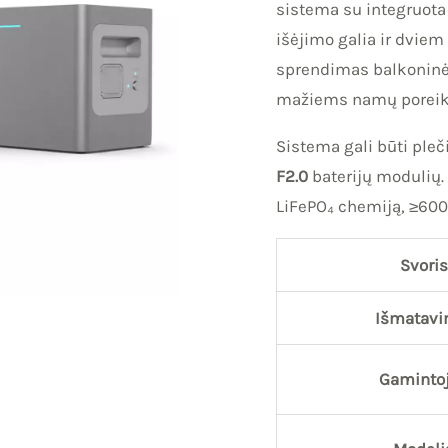
sistema su integruot
išėjimo galia ir dvie
sprendimas balkoninė
mažiems namų poreikia
Sistema gali būti ple
F2.0
baterijų modulių. 
LiFePO₄ chemiją, ≥600
Svoris
Išmatavi
Gaminto