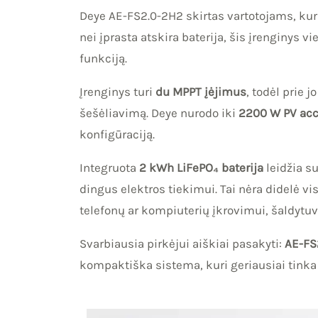
Deye AE-FS2.0-2H2 skirtas vartotojams, kur
nei įprasta atskira baterija, šis įrenginys
funkciją.
Įrenginys turi
du MPPT įėjimus
, todėl prie 
šešėliavimą. Deye nurodo iki
2200 W PV ac
konfigūraciją.
Integruota
2 kWh LiFePO₄ baterija
leidžia s
dingus elektros tiekimui. Tai nėra didelė vi
telefonų ar kompiuterių įkrovimui, šaldytuv
Svarbiausia pirkėjui aiškiai pasakyti:
AE-FS2
kompaktiška sistema, kuri geriausiai tink