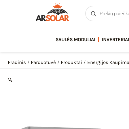
Pereiti
Products
search
prie
turinio
SAULĖS MODULIAI
INVERTERIA
Pradinis
Parduotuvė
Produktai
Energijos Kaupim
🔍