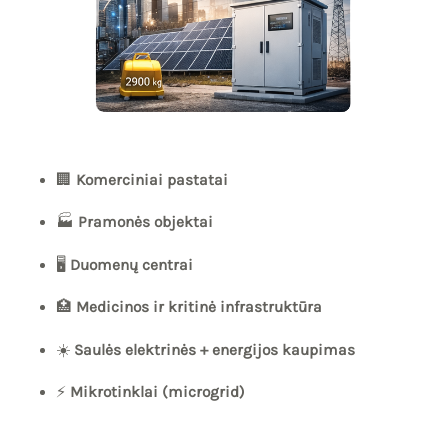
🏢
Komerciniai pastatai
🏭
Pramonės objektai
🖥️
Duomenų centrai
🏥
Medicinos ir kritinė infrastruktūra
☀️
Saulės elektrinės + energijos kaupimas
⚡
Mikrotinklai (microgrid)