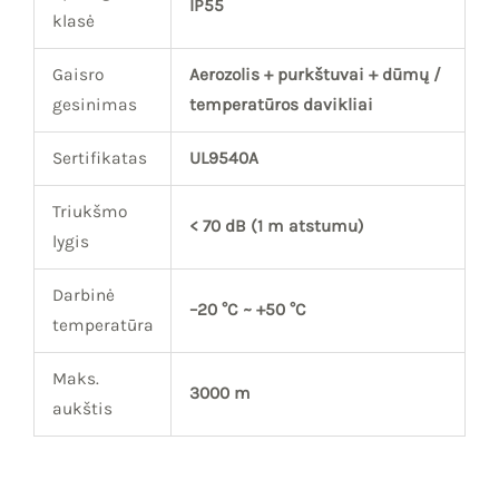
IP55
klasė
Gaisro
Aerozolis + purkštuvai + dūmų /
gesinimas
temperatūros davikliai
Sertifikatas
UL9540A
Triukšmo
< 70 dB (1 m atstumu)
lygis
Darbinė
–20 °C ~ +50 °C
temperatūra
Maks.
3000 m
aukštis