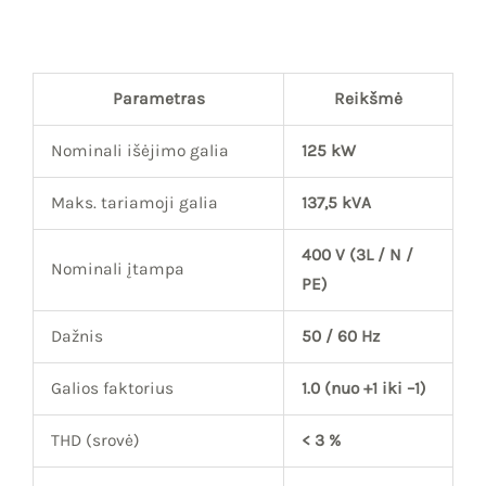
Parametras
Reikšmė
Nominali išėjimo galia
125 kW
Maks. tariamoji galia
137,5 kVA
400 V (3L / N /
Nominali įtampa
PE)
Dažnis
50 / 60 Hz
Galios faktorius
1.0 (nuo +1 iki –1)
THD (srovė)
< 3 %