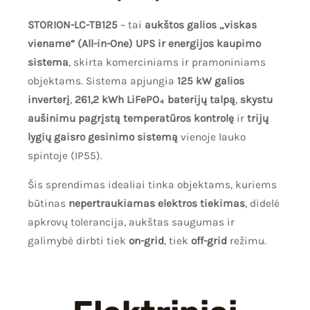
STORION-LC-TB125
– tai
aukštos galios „viskas
viename“ (All-in-One) UPS ir energijos kaupimo
sistema
, skirta komerciniams ir pramoniniams
objektams. Sistema apjungia
125 kW galios
inverterį
,
261,2 kWh LiFePO₄ baterijų talpą
,
skystu
aušinimu pagrįstą temperatūros kontrolę
ir
trijų
lygių gaisro gesinimo sistemą
vienoje lauko
spintoje (IP55).
Šis sprendimas idealiai tinka objektams, kuriems
būtinas
nepertraukiamas elektros tiekimas
, didelė
apkrovų tolerancija, aukštas saugumas ir
galimybė dirbti tiek
on-grid
, tiek
off-grid
režimu.