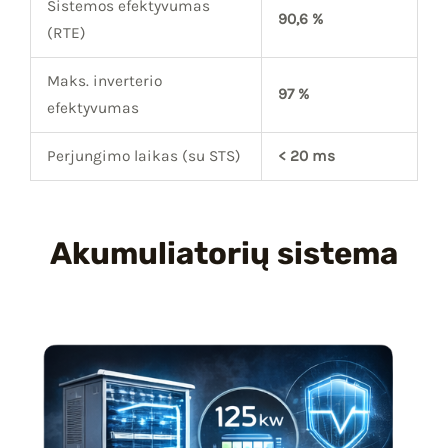
Sistemos efektyvumas
90,6 %
(RTE)
Maks. inverterio
97 %
efektyvumas
Perjungimo laikas (su STS)
< 20 ms
Akumuliatorių sistema