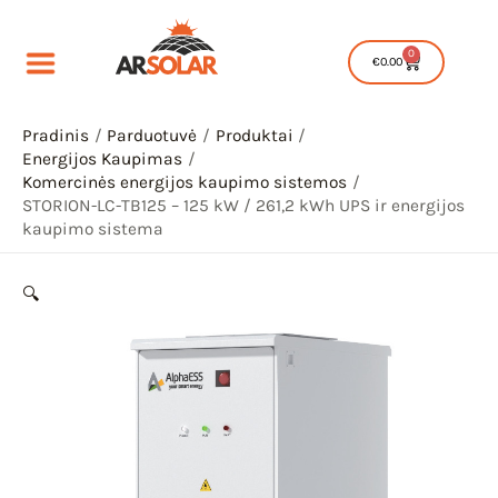
Pereiti
produkto
LC-
prie
kiekis:
TB125
0
Cart
€
0.00
turinio
STORION-
–
LC-
125
TB125
Pradinis
Parduotuvė
Produktai
kW
Energijos Kaupimas
–
/
Komercinės energijos kaupimo sistemos
125
261,2
STORION-LC-TB125 – 125 kW / 261,2 kWh UPS ir energijos
kW
kaupimo sistema
kWh
/
UPS
IU
261,2
ir
🔍
kWh
energijos
IKLIS
UPS
IU
kaupimo
ir
sistema
energijos
IKLIS
kaupimo
IU
sistema
IKLIS