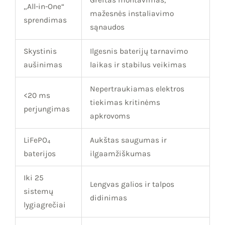
„All-in-One“
mažesnės instaliavimo
sprendimas
sąnaudos
Skystinis
Ilgesnis baterijų tarnavimo
aušinimas
laikas ir stabilus veikimas
Nepertraukiamas elektros
<20 ms
tiekimas kritinėms
perjungimas
apkrovoms
LiFePO₄
Aukštas saugumas ir
baterijos
ilgaamžiškumas
Iki 25
Lengvas galios ir talpos
sistemų
didinimas
lygiagrečiai