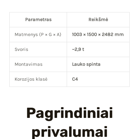
Parametras
Reikšmė
Matmenys (P × G × A)
1003 × 1500 × 2482 mm
Svoris
~2,9 t
Montavimas
Lauko spinta
Korozijos klasė
C4
Pagrindiniai
privalumai