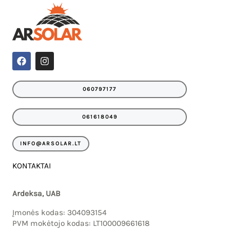
F
I
a
n
c
s
e
t
060797177
b
a
o
g
o
r
061618049
k
a
m
INFO@ARSOLAR.LT
KONTAKTAI
Ardeksa, UAB
Įmonės kodas: 304093154
PVM mokėtojo kodas: LT100009661618