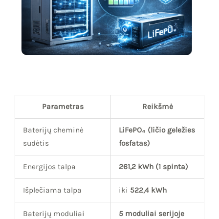
Parametras
Reikšmė
Baterijų cheminė
LiFePO₄ (ličio geležies
sudėtis
fosfatas)
Energijos talpa
261,2 kWh (1 spinta)
Išplečiama talpa
iki
522,4 kWh
Baterijų moduliai
5 moduliai serijoje