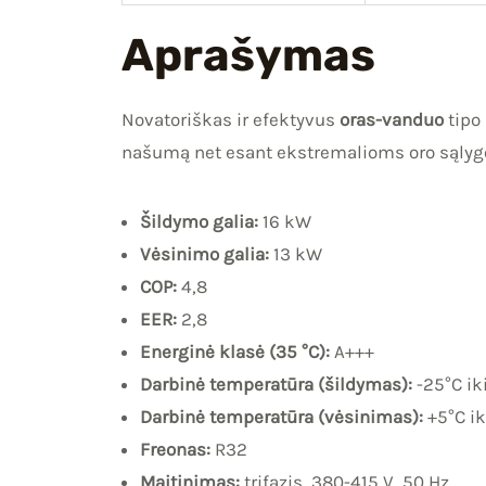
Aprašymas
Novatoriškas ir efektyvus
oras-vanduo
tipo 
našumą net esant ekstremalioms oro sąlygo
Šildymo galia:
16 kW
Vėsinimo galia:
13 kW
COP:
4,8
EER:
2,8
Energinė klasė (35 °C):
A+++
Darbinė temperatūra (šildymas):
-25°C ik
Darbinė temperatūra (vėsinimas):
+5°C ik
Freonas:
R32
Maitinimas:
trifazis, 380-415 V, 50 Hz