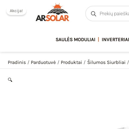
Pereiti
Products
search
Akcija!
prie
turinio
SAULĖS MODULIAI
INVERTERIA
Pradinis
Parduotuvė
Produktai
Šilumos Siurbliai
🔍