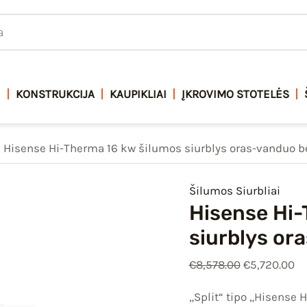
produkto
Original
Cu
€8,578.
kiekis:
price
pr
Hisense
was:
is:
Hi-
€8,578.00.
€5
Therma
I
KONSTRUKCIJA
KAUPIKLIAI
ĮKROVIMO STOTELĖS
16
kw
Hisense Hi-Therma 16 kw šilumos siurblys oras-vanduo be
šilumos
siurblys
Šilumos Siurbliai
oras-
Hisense Hi-
vanduo
siurblys or
be
boilerio
€
8,578.00
€
5,720.00
„Split“ tipo „Hisense 