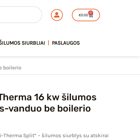
rrent
00.
€5,720.00.
Hi-
0
ice
Cart
€
0.00
Therma
16
,720.00.
kw
ŠILUMOS SIURBLIAI
PASLAUGOS
šilumos
siurblys
oras-
 boilerio
vanduo
be
boilerio
Therma 16 kw šilumos
as-vanduo be boilerio
Hi-Therma Split“ – šilumos siurblys su atskirai