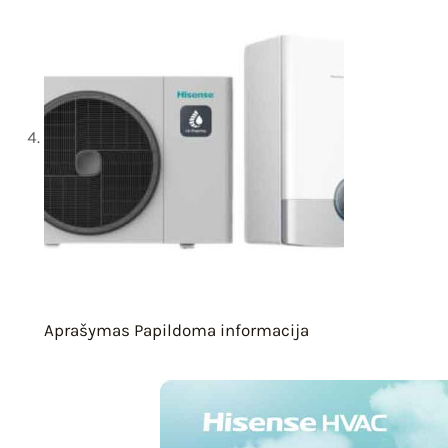
Aprašymas
Papildoma informacija