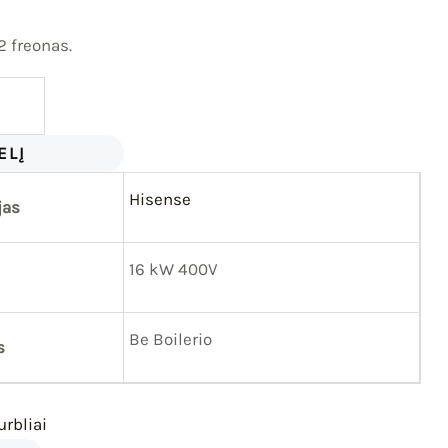
2 freonas.
ELĮ
Hisense
jas
16 kW 400V
Be Boilerio
s
rbliai