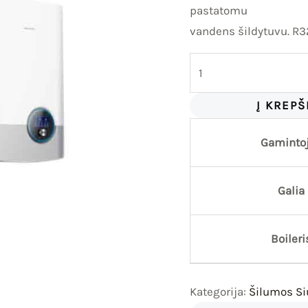
pastatomu
vandens šildytuvu. R3
Į KREPŠ
Gaminto
Galia
Boileri
Kategorija:
Šilumos Siu