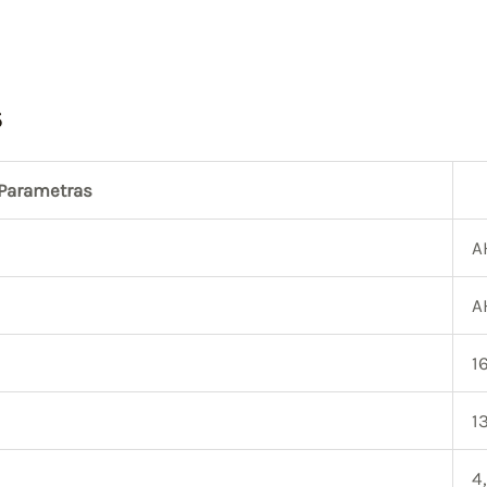
s
Parametras
A
A
1
1
4