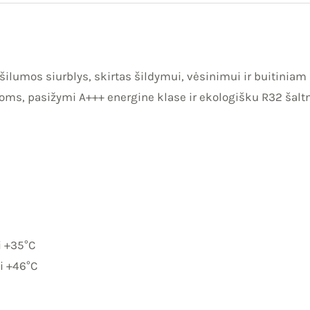
šilumos siurblys, skirtas šildymui, vėsinimui ir buitinia
ms, pasižymi A+++ energine klase ir ekologišku R32 šaltn
i +35°C
i +46°C