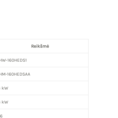
Reikšmė
HW-160HEDS1
HM-160HEDSAA
6 kW
3 kW
,6