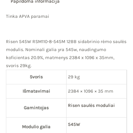
Papildoma informacija
Tinka APVA paramai
Risen 545W RSM110-8-545M 12BB sidabrinio rėmo saulės
modulis. Nominali galia yra 545w, naudingumo
koficientas 20.9%, matmenys 2384 x 1096 x 35mm,
svoris 29kg.
Svoris
29 kg
Išmatavimai
2384 × 1096 × 35 mm
Risen saulės moduliai
Gamintojas
545W
Modulio galia