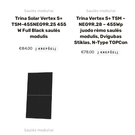
Saulės moduliai
Saulės moduliai
Trina Solar Vertex S+
Trina Vertex S+ TSM –
TSM-455NEG9R.25 455
NEG9R.28 – 455Wp
W Full Black saulės
juodo rėmo saulės
modulis
modulis, Dvigubas
Stiklas, N-Type TOPCon
€
84.00
Į KREPŠELĮ
€
78.00
Į KREPŠELĮ
Saulės moduliai