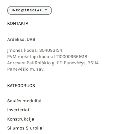
m
INFO@ARSOLAR.LT
KONTAKTAI
Ardeksa, UAB
Įmonės kodas: 304093154
PVM mokėtojo kodas: LT100009661618
Adresas: Paliūniškio g. 11D Panevėžys, 35114
Panevėžio m. sav.
KATEGORIJOS
Saulės moduliai
Inverteriai
Konstrukcija
Šilumos Siurbliai