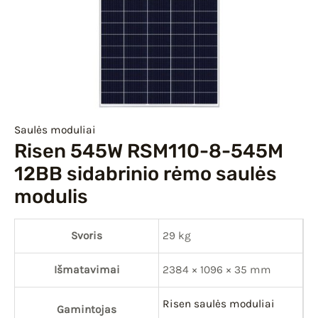
IU
IKLIS
Saulės moduliai
Risen 545W RSM110-8-545M
12BB sidabrinio rėmo saulės
modulis
Svoris
29 kg
Išmatavimai
2384 × 1096 × 35 mm
Risen saulės moduliai
Gamintojas