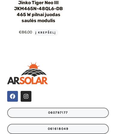
Jinko Tiger Neo III
JKM465N-48QL6-DB
465 W pilnai juodas
saulės modulis
€
86.00
Į KREPŠELĮ
F
I
a
n
c
s
e
t
060797177
b
a
o
g
o
r
061618049
k
a