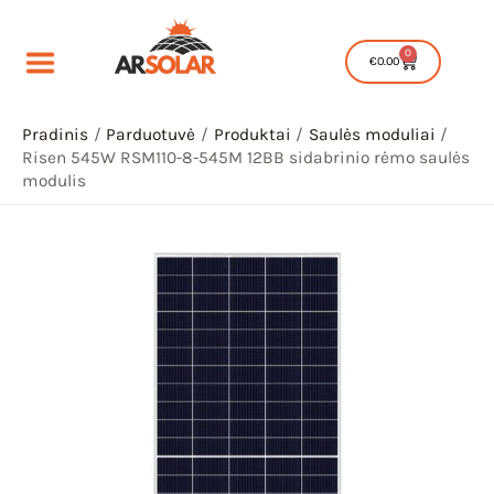
Pereiti
prie
0
Cart
€
0.00
turinio
Pradinis
Parduotuvė
Produktai
Saulės moduliai
Risen 545W RSM110-8-545M 12BB sidabrinio rėmo saulės
modulis
IU
IKLIS
IU
IKLIS
IU
IKLIS