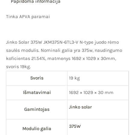
Papildoma informacija
Tinka APVA paramai
Jinko Solar 375W JKM375N-6TL3-V N-type juodo rėmo
saulės modulis. Nominali galia yra 375w, naudingumo
koficientas 21.54%, matmenys 1692 x 1029 x 30mm,
svoris 19kg.
Svoris
19 kg
Išmatavimai
1692 × 1029 × 30 mm
Jinko solar
Gamintojas
375W
Modulio galia