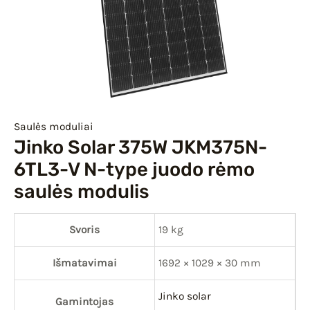
IU
IKLIS
Saulės moduliai
Jinko Solar 375W JKM375N-
6TL3-V N-type juodo rėmo
saulės modulis
Svoris
19 kg
Išmatavimai
1692 × 1029 × 30 mm
Jinko solar
Gamintojas