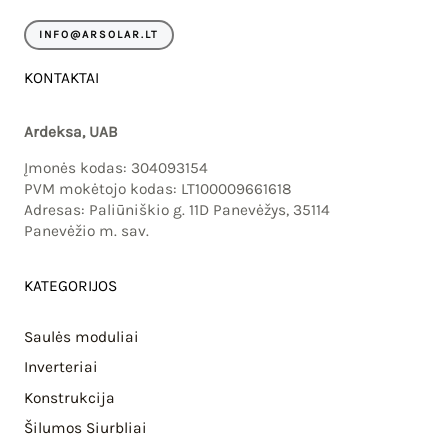
m
INFO@ARSOLAR.LT
KONTAKTAI
Ardeksa, UAB
Įmonės kodas: 304093154
PVM mokėtojo kodas: LT100009661618
Adresas: Paliūniškio g. 11D Panevėžys, 35114
Panevėžio m. sav.
KATEGORIJOS
Saulės moduliai
Inverteriai
Konstrukcija
Šilumos Siurbliai