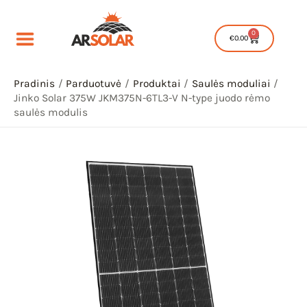
Pereiti
prie
0
Cart
€
0.00
turinio
Pradinis
Parduotuvė
Produktai
Saulės moduliai
Jinko Solar 375W JKM375N-6TL3-V N-type juodo rėmo
saulės modulis
IU
IKLIS
IU
IKLIS
IU
IKLIS