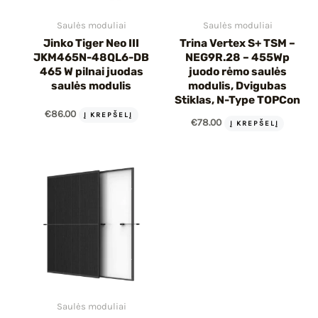
Saulės moduliai
Saulės moduliai
Jinko Tiger Neo III
Trina Vertex S+ TSM –
JKM465N-48QL6-DB
NEG9R.28 – 455Wp
465 W pilnai juodas
juodo rėmo saulės
saulės modulis
modulis, Dvigubas
Stiklas, N-Type TOPCon
€
86.00
Į KREPŠELĮ
€
78.00
Į KREPŠELĮ
Saulės moduliai