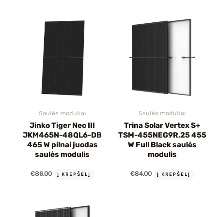
Saulės moduliai
Saulės moduliai
Jinko Tiger Neo III
Trina Solar Vertex S+
JKM465N-48QL6-DB
TSM-455NEG9R.25 455
465 W pilnai juodas
W Full Black saulės
saulės modulis
modulis
€
86.00
€
84.00
Į KREPŠELĮ
Į KREPŠELĮ