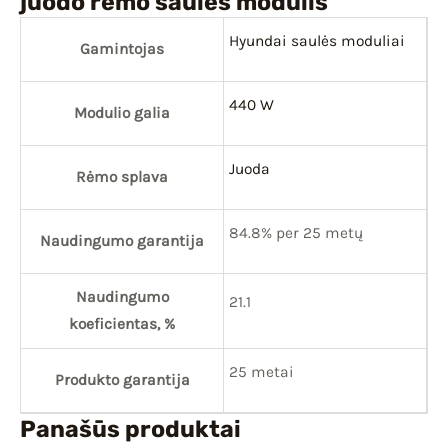
juodo rėmo saulės modulis
Hyundai saulės moduliai
Gamintojas
440 W
Modulio galia
Juoda
Rėmo splava
84.8% per 25 metų
Naudingumo garantija
Naudingumo
21.1
koeficientas, %
25 metai
Produkto garantija
Panašūs produktai