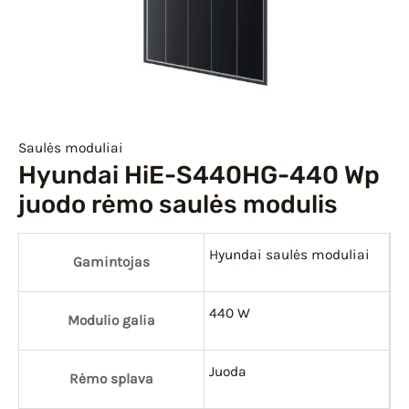
IU
IKLIS
Saulės moduliai
Hyundai HiE-S440HG-440 Wp
juodo rėmo saulės modulis
Hyundai saulės moduliai
Gamintojas
440 W
Modulio galia
Juoda
Rėmo splava