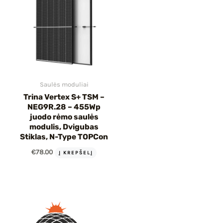
Saulės moduliai
Trina Vertex S+ TSM –
NEG9R.28 – 455Wp
juodo rėmo saulės
modulis, Dvigubas
Stiklas, N-Type TOPCon
€
78.00
Į KREPŠELĮ