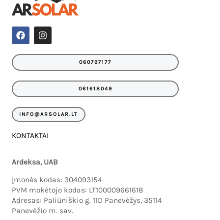
F
I
a
n
c
s
e
t
060797177
b
a
o
g
o
r
061618049
k
a
m
INFO@ARSOLAR.LT
KONTAKTAI
Ardeksa, UAB
Įmonės kodas: 304093154
PVM mokėtojo kodas: LT100009661618
Adresas: Paliūniškio g. 11D Panevėžys, 35114
Panevėžio m. sav.