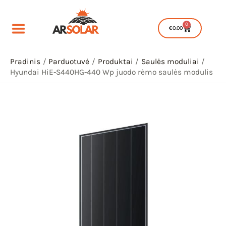
Pereiti
prie
0
Cart
€
0.00
turinio
Pradinis
Parduotuvė
Produktai
Saulės moduliai
Hyundai HiE-S440HG-440 Wp juodo rėmo saulės modulis
IU
IKLIS
IU
IKLIS
IU
IKLIS