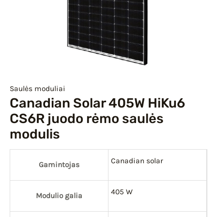
IU
IKLIS
Saulės moduliai
Canadian Solar 405W HiKu6
CS6R juodo rėmo saulės
modulis
Canadian solar
Gamintojas
405 W
Modulio galia