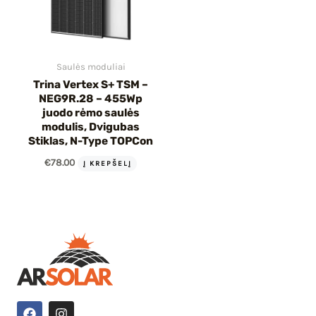
Saulės moduliai
Trina Vertex S+ TSM –
NEG9R.28 – 455Wp
juodo rėmo saulės
modulis, Dvigubas
Stiklas, N-Type TOPCon
€
78.00
Į KREPŠELĮ
F
I