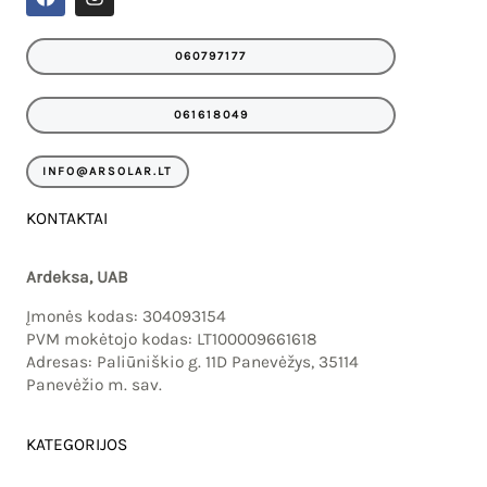
a
n
c
s
e
t
060797177
b
a
o
g
o
r
061618049
k
a
m
INFO@ARSOLAR.LT
KONTAKTAI
Ardeksa, UAB
Įmonės kodas: 304093154
PVM mokėtojo kodas: LT100009661618
Adresas: Paliūniškio g. 11D Panevėžys, 35114
Panevėžio m. sav.
KATEGORIJOS