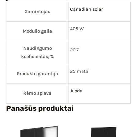
Canadian solar
Gamintojas
405 W
Modulio galia
Naudingumo
20.7
koeficientas, %
25 metai
Produkto garantija
Juoda
Rėmo splava
Panašūs produktai