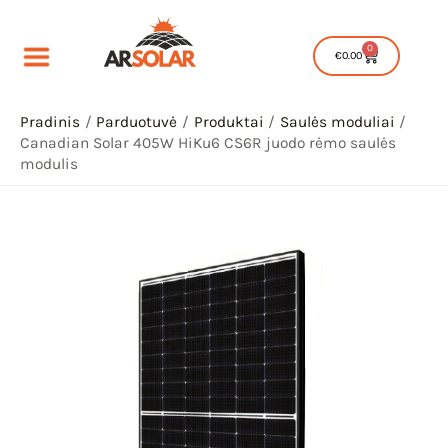
Pereiti
prie
0
Cart
€
0.00
turinio
Pradinis
Parduotuvė
Produktai
Saulės moduliai
Canadian Solar 405W HiKu6 CS6R juodo rėmo saulės
modulis
IU
IKLIS
IU
IKLIS
IU
IKLIS