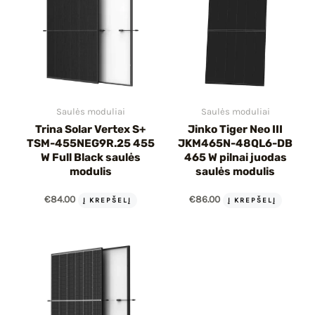
Saulės moduliai
Saulės moduliai
Trina Solar Vertex S+
Jinko Tiger Neo III
TSM-455NEG9R.25 455
JKM465N-48QL6-DB
W Full Black saulės
465 W pilnai juodas
modulis
saulės modulis
€
84.00
€
86.00
Į KREPŠELĮ
Į KREPŠELĮ