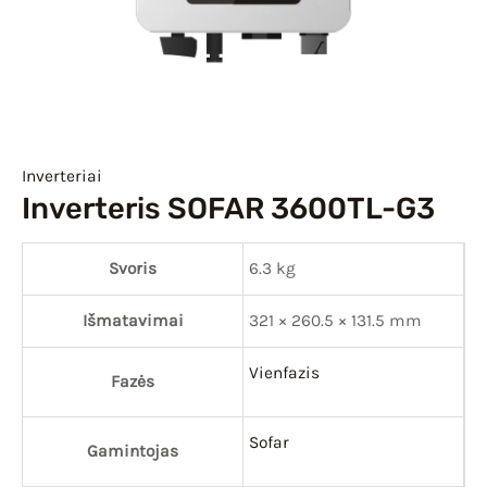
IU
IKLIS
Inverteriai
Inverteris SOFAR 3600TL-G3
Svoris
6.3 kg
Išmatavimai
321 × 260.5 × 131.5 mm
Vienfazis
Fazės
Sofar
Gamintojas