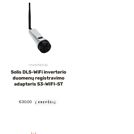
Inverteriai
Solis DLS-WiFi inverterio
duomenų registravimo
adapteris S3-WIFI-ST
€
30.00
Į KREPŠELĮ