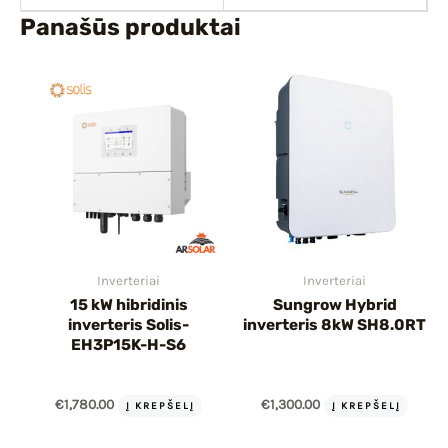
Panašūs produktai
Inverteriai
Inverteriai
15 kW hibridinis
Sungrow Hybrid
inverteris Solis-
inverteris 8kW SH8.0RT
EH3P15K-H-S6
€
1,780.00
€
1,300.00
Į KREPŠELĮ
Į KREPŠELĮ