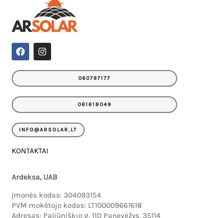
F
I
a
n
c
s
e
t
060797177
b
a
o
g
o
r
061618049
k
a
m
INFO@ARSOLAR.LT
KONTAKTAI
Ardeksa, UAB
Įmonės kodas: 304093154
PVM mokėtojo kodas: LT100009661618
Adresas: Paliūniškio g. 11D Panevėžys, 35114