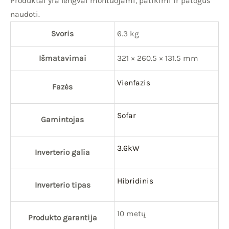
Produktai yra lengvai montuojami, patikimi ir patogūs
naudoti.
Svoris
6.3 kg
Išmatavimai
321 × 260.5 × 131.5 mm
Vienfazis
Fazės
Sofar
Gamintojas
3.6kW
Inverterio galia
Hibridinis
Inverterio tipas
10 metų
Produkto garantija