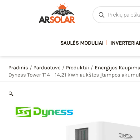
Pereiti
Products
search
prie
turinio
SAULĖS MODULIAI
INVERTERIA
Pradinis
Parduotuvė
Produktai
Energijos Kaupim
Dyness Tower T14 – 14,21 kWh aukštos įtampos akumul
🔍