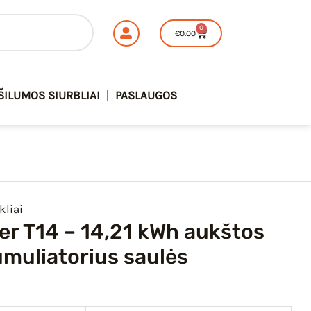
0
Cart
€
0.00
ŠILUMOS SIURBLIAI
PASLAUGOS
liai
r T14 – 14,21 kWh aukštos
muliatorius saulės