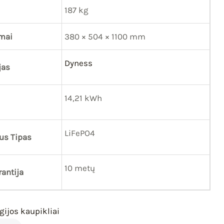
187 kg
mai
380 × 504 × 1100 mm
Dyness
jas
14,21 kWh
LiFePO4
us Tipas
10 metų
antija
ijos kaupikliai