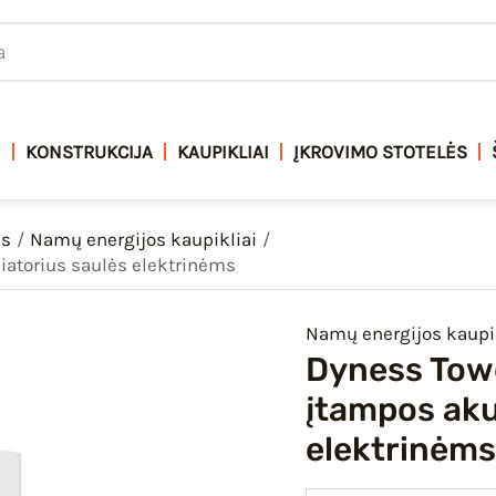
I
KONSTRUKCIJA
KAUPIKLIAI
ĮKROVIMO STOTELĖS
as
Namų energijos kaupikliai
iatorius saulės elektrinėms
Namų energijos kaupik
Dyness Towe
įtampos aku
elektrinėms