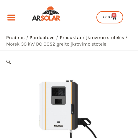
Pereiti
produkto
30
prie
kiekis:
kW
0
Cart
€
0.00
turinio
Morek
DC
30
CCS2
kW
Pradinis
Parduotuvė
Produktai
Įkrovimo stotelės
greito
Morek 30 kW DC CCS2 greito įkrovimo stotelė
DC
įkrovimo
CCS2
stotelė
greito
🔍
įkrovimo
IU
stotelė
IKLIS
IU
IKLIS
IU
IKLIS