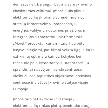
dėmesys ne tik įrangai, bet ir visam įkrovimo
ekosistemos veikimui. Įmonė siūlo pilnus
elektromobilių įkrovimo sprendimus: nuo
stotelių ir montavimo komponentų iki
energijos valdymo, nuotolinės priežiūros ir
integracijos su operatorių platformomis.
„Morek“ produktai kuriami taip, kad būtų
lengvai diegiami, patikimai veiktų ilgą laiką ir
užtikrintų optimalų kainos, kokybės bei
techninio palaikymo santykį. Būtent todėl jų
sprendimai naudojami verslo centruose,
viešbučiuose, logistikos objektuose, prekybos
centruose ir viešose įkrovimo stotyse visoje
Europoje.
Įmonė taip pat aktyviai investuoja į
elektromobilių rinkos plėtrą, bendradarbiauja