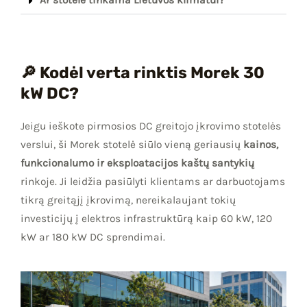
Ar stotelė tinkama Lietuvos klimatui?
🔎 Kodėl verta rinktis Morek 30
kW DC?
Jeigu ieškote pirmosios DC greitojo įkrovimo stotelės
verslui, ši Morek stotelė siūlo vieną geriausių
kainos,
funkcionalumo ir eksploatacijos kaštų santykių
rinkoje. Ji leidžia pasiūlyti klientams ar darbuotojams
tikrą greitąjį įkrovimą, nereikalaujant tokių
investicijų į elektros infrastruktūrą kaip 60 kW, 120
kW ar 180 kW DC sprendimai.