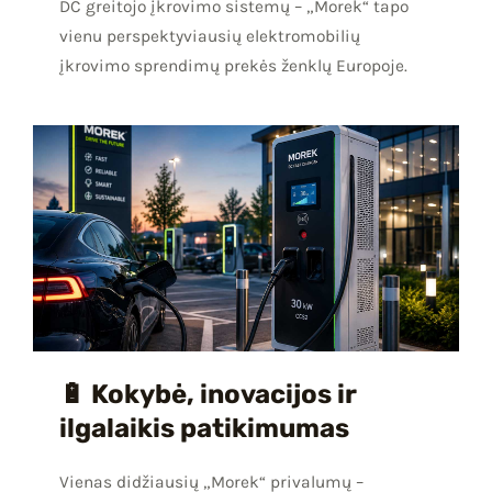
DC greitojo įkrovimo sistemų – „Morek“ tapo
vienu perspektyviausių elektromobilių
įkrovimo sprendimų prekės ženklų Europoje.
🔋 Kokybė, inovacijos ir
ilgalaikis patikimumas
Vienas didžiausių „Morek“ privalumų –