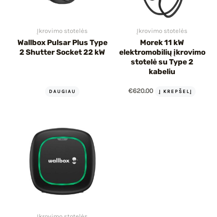
Įkrovimo stotelės
Įkrovimo stotelės
Wallbox Pulsar Plus Type
Morek 11 kW
2 Shutter Socket 22 kW
elektromobilių įkrovimo
stotelė su Type 2
kabeliu
€
620.00
DAUGIAU
Į KREPŠELĮ
Įkrovimo stotelės