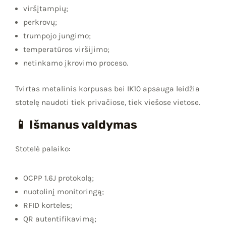
viršįtampių;
perkrovų;
trumpojo jungimo;
temperatūros viršijimo;
netinkamo įkrovimo proceso.
Tvirtas metalinis korpusas bei IK10 apsauga leidžia
stotelę naudoti tiek privačiose, tiek viešose vietose.
📱 Išmanus valdymas
Stotelė palaiko:
OCPP 1.6J protokolą;
nuotolinį monitoringą;
RFID korteles;
QR autentifikavimą;