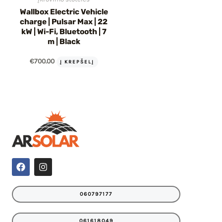
Wallbox Electric Vehicle
charge | Pulsar Max | 22
kW | Wi-Fi, Bluetooth | 7
m | Black
€
700.00
Į KREPŠELĮ
F
I
a
n
c
s
e
t
060797177
b
a
o
g
o
r
061618049