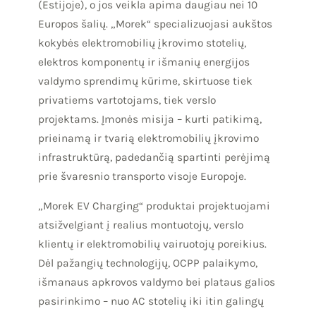
(Estijoje), o jos veikla apima daugiau nei 10
Europos šalių. „Morek“ specializuojasi aukštos
kokybės elektromobilių įkrovimo stotelių,
elektros komponentų ir išmanių energijos
valdymo sprendimų kūrime, skirtuose tiek
privatiems vartotojams, tiek verslo
projektams. Įmonės misija – kurti patikimą,
prieinamą ir tvarią elektromobilių įkrovimo
infrastruktūrą, padedančią spartinti perėjimą
prie švaresnio transporto visoje Europoje.
„Morek EV Charging“ produktai projektuojami
atsižvelgiant į realius montuotojų, verslo
klientų ir elektromobilių vairuotojų poreikius.
Dėl pažangių technologijų, OCPP palaikymo,
išmanaus apkrovos valdymo bei plataus galios
pasirinkimo – nuo AC stotelių iki itin galingų