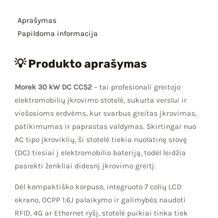
Aprašymas
Papildoma informacija
💡 Produkto aprašymas
Morek 30 kW DC CCS2
– tai profesionali greitojo
elektromobilių įkrovimo stotelė, sukurta verslui ir
viešosioms erdvėms, kur svarbus greitas įkrovimas,
patikimumas ir paprastas valdymas. Skirtingai nuo
AC tipo įkroviklių, ši stotelė tiekia nuolatinę srovę
(DC) tiesiai į elektromobilio bateriją, todėl leidžia
pasiekti ženkliai didesnį įkrovimo greitį.
Dėl kompaktiško korpuso, integruoto 7 colių LCD
ekrano, OCPP 1.6J palaikymo ir galimybės naudoti
RFID, 4G ar Ethernet ryšį, stotelė puikiai tinka tiek