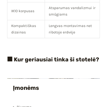
Atsparumas vandalizmui ir
IK10 korpusas
smūgiams
Kompaktiškas
Lengvas montavimas net
dizainas
ribotoje erdvėje
🏢 Kur geriausiai tinka ši stotelė?
Įmonėms
Biurams