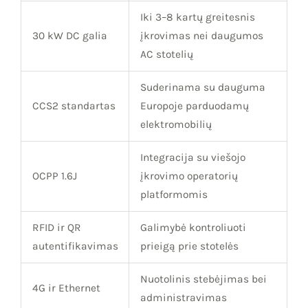
Iki 3–8 kartų greitesnis
30 kW DC galia
įkrovimas nei daugumos
AC stotelių
Suderinama su dauguma
CCS2 standartas
Europoje parduodamų
elektromobilių
Integracija su viešojo
OCPP 1.6J
įkrovimo operatorių
platformomis
RFID ir QR
Galimybė kontroliuoti
autentifikavimas
prieigą prie stotelės
Nuotolinis stebėjimas bei
4G ir Ethernet
administravimas