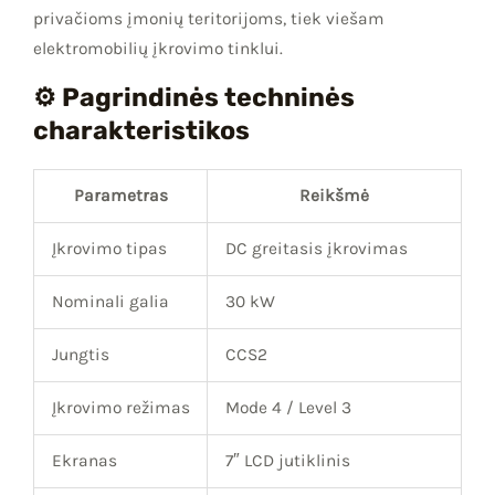
privačioms įmonių teritorijoms, tiek viešam
elektromobilių įkrovimo tinklui.
⚙️ Pagrindinės techninės
charakteristikos
Parametras
Reikšmė
Įkrovimo tipas
DC greitasis įkrovimas
Nominali galia
30 kW
Jungtis
CCS2
Įkrovimo režimas
Mode 4 / Level 3
Ekranas
7″ LCD jutiklinis