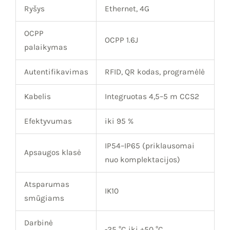
Ryšys
Ethernet, 4G
OCPP
OCPP 1.6J
palaikymas
Autentifikavimas
RFID, QR kodas, programėlė
Kabelis
Integruotas 4,5–5 m CCS2
Efektyvumas
iki 95 %
IP54–IP65 (priklausomai
Apsaugos klasė
nuo komplektacijos)
Atsparumas
IK10
smūgiams
Darbinė
-25 °C iki +50 °C