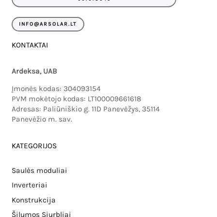
k
a
m
INFO@ARSOLAR.LT
KONTAKTAI
Ardeksa, UAB
Įmonės kodas: 304093154
PVM mokėtojo kodas: LT100009661618
Adresas: Paliūniškio g. 11D Panevėžys, 35114
Panevėžio m. sav.
KATEGORIJOS
Saulės moduliai
Inverteriai
Konstrukcija
Šilumos Siurbliai