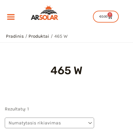
Pereiti
prie
0
Cart
€
0.00
turinio
Pradinis
Produktai
465 W
465 W
IU
IKLIS
IU
Rezultatų: 1
IKLIS
IU
IKLIS