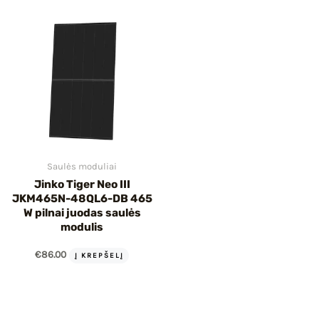
IU
IKLIS
Saulės moduliai
Jinko Tiger Neo III
JKM465N-48QL6-DB 465
W pilnai juodas saulės
modulis
€
86.00
Į KREPŠELĮ