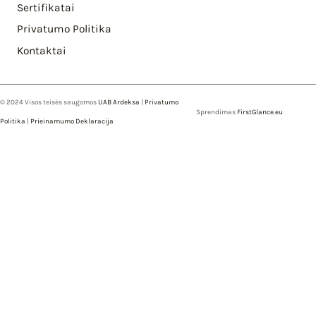
Sertifikatai
Privatumo Politika
Kontaktai
© 2024 Visos teisės saugomos
UAB Ardeksa
|
Privatumo
Sprendimas
FirstGlance.eu
Politika
|
Prieinamumo Deklaracija