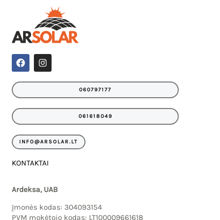
F
I
a
n
c
s
e
t
060797177
b
a
o
g
o
r
061618049
k
a
m
INFO@ARSOLAR.LT
KONTAKTAI
Ardeksa, UAB
Įmonės kodas: 304093154
PVM mokėtojo kodas: LT100009661618