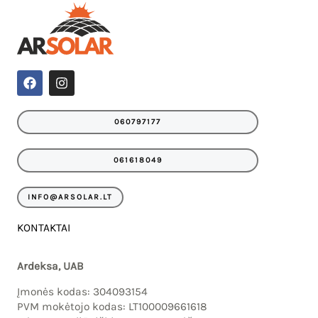
IU
F
I
a
n
c
s
IKLIS
e
t
060797177
b
a
o
g
o
r
061618049
k
a
m
INFO@ARSOLAR.LT
KONTAKTAI
Ardeksa, UAB
Įmonės kodas: 304093154
PVM mokėtojo kodas: LT100009661618