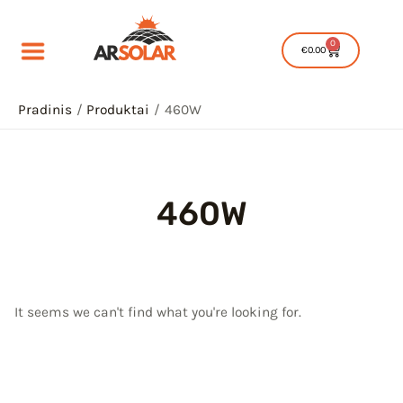
Pereiti
prie
0
Cart
€
0.00
turinio
Pradinis
Produktai
460W
460W
IU
IKLIS
IU
It seems we can't find what you're looking for.
IKLIS
IU
IKLIS