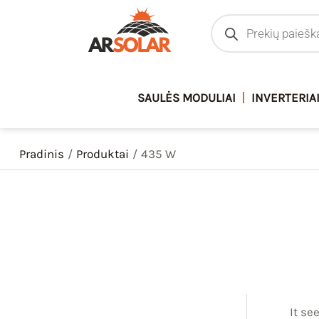
Pereiti
Products
search
prie
turinio
SAULĖS MODULIAI
INVERTERIA
Pradinis
Produktai
435 W
It se