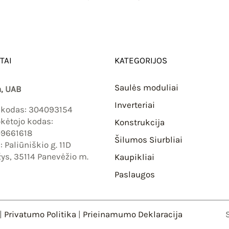
TAI
KATEGORIJOS
Saulės moduliai
, UAB
Inverteriai
 kodas: 304093154
ėtojo kodas:
Konstrukcija
09661618
Šilumos Siurbliai
 Paliūniškio g. 11D
ys, 35114 Panevėžio m.
Kaupikliai
Paslaugos
|
Privatumo Politika
|
Prieinamumo Deklaracija