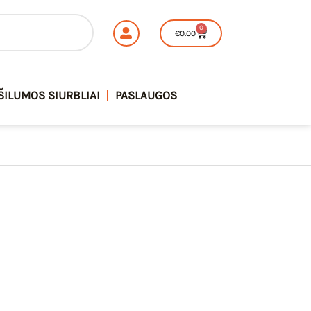
0
Cart
€
0.00
ŠILUMOS SIURBLIAI
PASLAUGOS