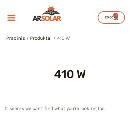
Pereiti
prie
0
Cart
€
0.00
turinio
Pradinis
Produktai
410 W
410 W
IU
IKLIS
IU
It seems we can't find what you're looking for.
IKLIS
IU
IKLIS