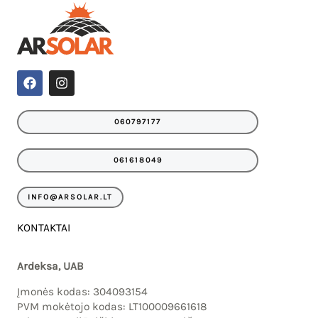
IU
F
I
a
n
c
s
IKLIS
e
t
060797177
b
a
o
g
o
r
061618049
k
a
m
INFO@ARSOLAR.LT
KONTAKTAI
Ardeksa, UAB
Įmonės kodas: 304093154
PVM mokėtojo kodas: LT100009661618