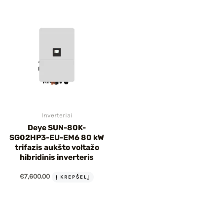
IU
IKLIS
Inverteriai
Deye SUN-80K-
SG02HP3-EU-EM6 80 kW
trifazis aukšto voltažo
hibridinis inverteris
€
7,600.00
Į KREPŠELĮ