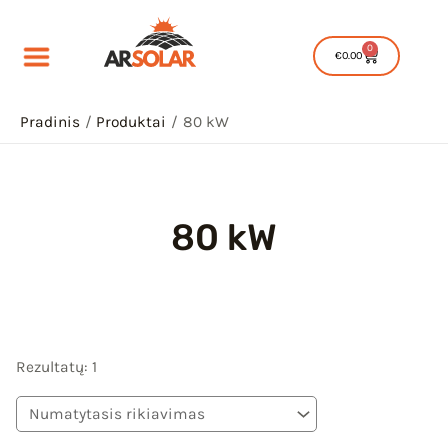
Pereiti
prie
0
Cart
€
0.00
turinio
Pradinis
Produktai
80 kW
80 kW
IU
IKLIS
IU
Rezultatų: 1
IKLIS
IU
IKLIS