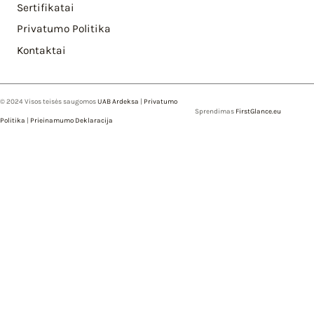
Sertifikatai
Privatumo Politika
Kontaktai
© 2024 Visos teisės saugomos
UAB Ardeksa
|
Privatumo
Sprendimas
FirstGlance.eu
Politika
|
Prieinamumo Deklaracija