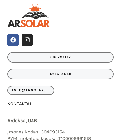
F
I
a
n
c
s
e
t
060797177
b
a
o
g
o
r
061618049
k
a
m
INFO@ARSOLAR.LT
KONTAKTAI
Ardeksa, UAB
Įmonės kodas: 304093154
PVM mokėtojo kodas: LT100009661618