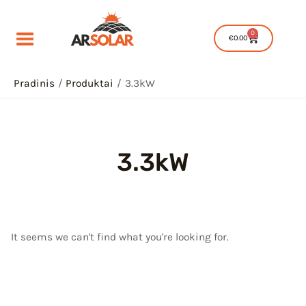
Pereiti
prie
0
Cart
€
0.00
turinio
Pradinis
Produktai
3.3kW
3.3kW
IU
IKLIS
IU
It seems we can't find what you're looking for.
IKLIS
IU
IKLIS