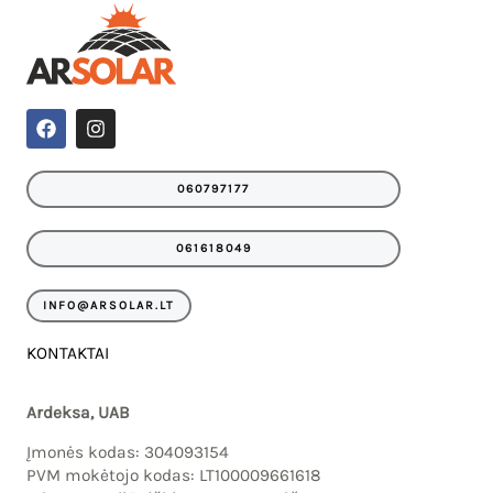
IU
F
I
a
n
c
s
IKLIS
e
t
060797177
b
a
o
g
o
r
061618049
k
a
m
INFO@ARSOLAR.LT
KONTAKTAI
Ardeksa, UAB
Įmonės kodas: 304093154
PVM mokėtojo kodas: LT100009661618