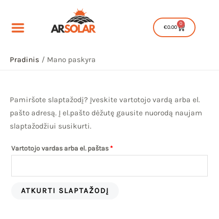
Pereiti
Privalomas
prie
0
Cart
€
0.00
turinio
Pradinis
Mano paskyra
Pamiršote slaptažodį? Įveskite vartotojo vardą arba el.
pašto adresą. Į el.pašto dėžutę gausite nuorodą naujam
IU
slaptažodžiui susikurti.
IKLIS
Vartotojo vardas arba el. paštas
*
IU
IKLIS
ATKURTI SLAPTAŽODĮ
IU
IKLIS