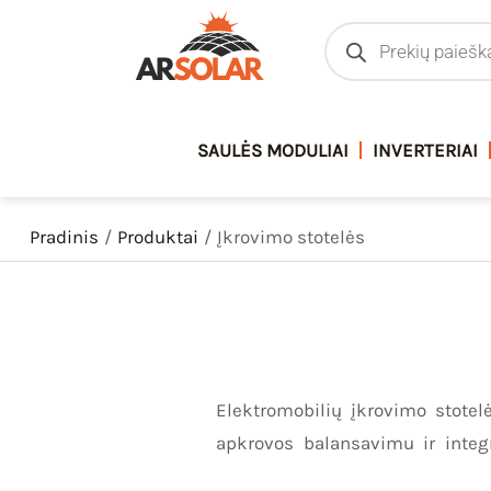
Pereiti
Products
search
prie
turinio
SAULĖS MODULIAI
INVERTERIAI
Pradinis
Produktai
Įkrovimo stotelės
Elektromobilių įkrovimo stote
apkrovos balansavimu ir integ