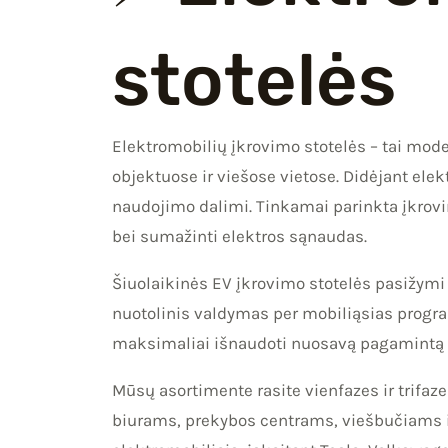
stotelės
Elektromobilių įkrovimo stotelės – tai mod
objektuose ir viešose vietose. Didėjant ele
naudojimo dalimi. Tinkamai parinkta įkrovimo
bei sumažinti elektros sąnaudas.
Šiuolaikinės EV įkrovimo stotelės pasižym
nuotolinis valdymas per mobiliąsias progra
maksimaliai išnaudoti nuosavą pagamintą el
Mūsų asortimente rasite vienfazes ir trifa
biurams, prekybos centrams, viešbučiams 