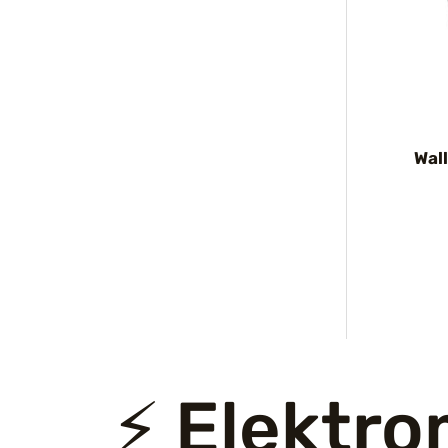
Wall
⚡ Elektro