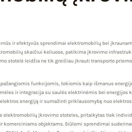
ernūs ir efektyvūs sprendimai elektromobilių bei įkrauna
ktromobilių skaičiui keliuose, patikima įkrovimo infrastr
 stotelė leidžia ne tik greičiau įkrauti transporto priemo
i pažangiomis funkcijomis, tokiomis kaip išmanus energi
mėles ir integracija su saulės elektrinėmis bei energijos 
ektros energiją ir sumažinti priklausomybę nuo elektros 
zes elektromobilių įkrovimo stoteles, pritaikytas tiek ind
ir komerciniams objektams. Siūlomi sprendimai suderina