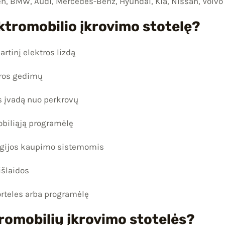
en, BMW, Audi, Mercedes-Benz, Hyundai, Kia, Nissan, Volvo i
ektromobilio įkrovimo stotelę?
rtinį elektros lizdą
tros gedimų
 įvadą nuo perkrovų
obiliąją programėlę
ergijos kaupimo sistemomis
išlaidos
orteles arba programėlę
romobilių įkrovimo stotelės?