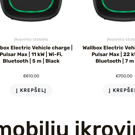
Įkrovimo stotelės
Įkrovimo stot
box Electric Vehicle charge |
Wallbox Electric Veh
Pulsar Max | 11 kW | Wi-Fi,
Pulsar Max | 22 kW
Bluetooth | 5 m | Black
Bluetooth | 7 m
€
610.00
€
700.00
Į KREPŠELĮ
Į KREPŠE
mobilių įkrov