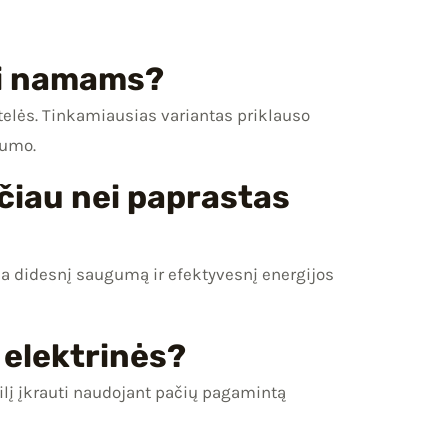
kti namams?
lės. Tinkamiausias variantas priklauso
vumo.
ičiau nei paprastas
rina didesnį saugumą ir efektyvesnį energijos
s elektrinės?
ilį įkrauti naudojant pačių pagamintą