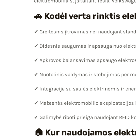
elektromobiliais, įskaitant Tesla, Volkswag
🚗 Kodėl verta rinktis el
✔ Greitesnis įkrovimas nei naudojant standa
✔ Didesnis saugumas ir apsauga nuo elek
✔ Apkrovos balansavimas apsaugo elektros
✔ Nuotolinis valdymas ir stebėjimas per m
✔ Integracija su saulės elektrinėmis ir en
✔ Mažesnės elektromobilio eksploatacijos 
✔ Galimybė riboti prieigą naudojant RFID k
🏠 Kur naudojamos elekt