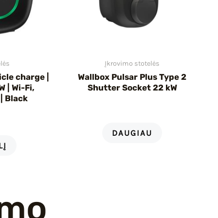
elės
Įkrovimo stotelės
icle charge |
Wallbox Pulsar Plus Type 2
 | Wi-Fi,
Shutter Socket 22 kW
 | Black
DAUGIAU
LĮ
imo