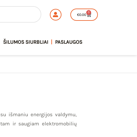
0
Cart
€
0.00
ŠILUMOS SIURBLIAI
PASLAUGOS
 su išmaniu energijos valdymu,
itam ir saugiam elektromobilių