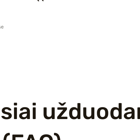
se
siai užduoda