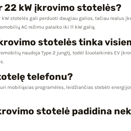
 ir 22 kW įkrovimo stotelės?
 kW stotelės gali perduoti daugiau galios, tačiau realus įk
romobilių AC režimu palaiko iki 11 kW galią.
įkrovimo stotelės tinka visi
mobilių naudoja Type 2 jungtį, todėl šiuolaikinės EV įkr
s.
stotelę telefonu?
uri mobiliąsias programėles, leidžiančias stebėti energijos
įkrovimo stotelė padidina ne