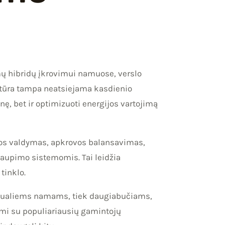
mų hibridų įkrovimui namuose, verslo
uktūra tampa neatsiejama kasdienio
nę, bet ir optimizuoti energijos vartojimą
jos valdymas, apkrovos balansavimas,
kaupimo sistemomis. Tai leidžia
tinklo.
ividualiems namams, tiek daugiabučiams,
mi su populiariausių gamintojų