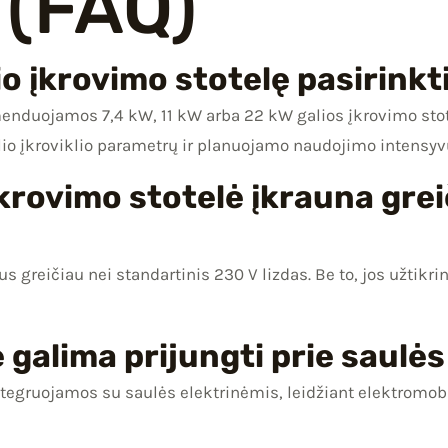
 (FAQ)
lio įkrovimo stotelę pasirin
duojamos 7,4 kW, 11 kW arba 22 kW galios įkrovimo stote
ilio įkroviklio parametrų ir planuojamo naudojimo intensy
įkrovimo stotelė įkrauna gre
tus greičiau nei standartinis 230 V lizdas. Be to, jos užtik
ę galima prijungti prie saulė
integruojamos su saulės elektrinėmis, leidžiant elektromob